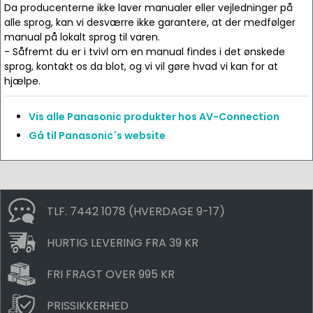
Da producenterne ikke laver manualer eller vejledninger på
alle sprog, kan vi desværre ikke garantere, at der medfølger
manual på lokalt sprog til varen.
- Såfremt du er i tvivl om en manual findes i det ønskede
sprog, kontakt os da blot, og vi vil gøre hvad vi kan for at
hjælpe.
Vis alle Panasonic produkter hos AV-Connection
Gå til Panasonic´s website
TLF. 7442 1078 (HVERDAGE 9-17)
HURTIG LEVERING FRA 39 KR
FRI FRAGT OVER 995 KR
PRISSIKKERHED