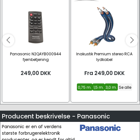
Panasonic N2QAYB000944
Inakustik Premium stereo RCA
fjernbetjening
lydkabel
249,00
DKK
Fra
249,00
DKK
0,75 m.
1,5 m.
3,0 m.
Se alle
Producent beskrivelse - Panasonic
Panasonic er en af verdens
største forbrugerelektronik
producenter, og er kendt for altid