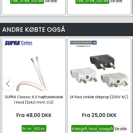
1 stk
10 stk
100 stk
Se alle
1 stk
10 stk
100 stk
Se alle
ANDRE KØBTE OGSÅ
SUPRA Classic 4.0 højttalerkabel
LK flad vinklet stikprop (230V AC)
| Hvid (2x4,0 mm², CU)
Fra
48,00
DKK
Fra
25,00
DKK
Pr. m.
100 m.
Koksgrå
Hvid
Lysegrå
Se alle