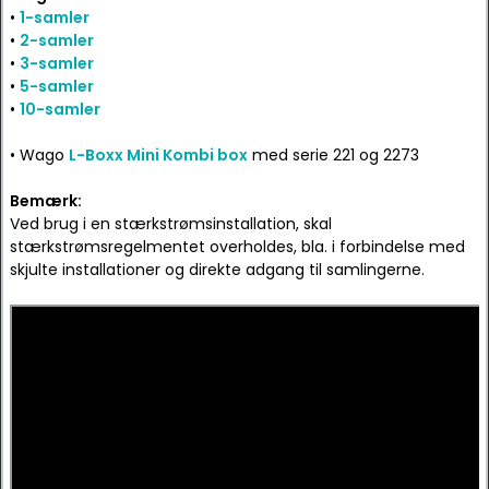
•
1-samler
•
2-samler
•
3-samler
•
5-samler
•
10-samler
• Wago
L-Boxx Mini Kombi box
med serie 221 og 2273
Bemærk:
Ved brug i en stærkstrømsinstallation, skal
stærkstrømsregelmentet overholdes, bla. i forbindelse med
skjulte installationer og direkte adgang til samlingerne.