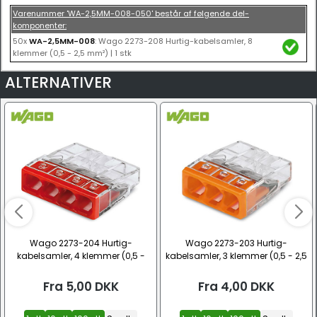
Varenummer 'WA-2,5MM-008-050' består af følgende del-
komponenter:
50x
WA-2,5MM-008
: Wago 2273-208 Hurtig-kabelsamler, 8
klemmer (0,5 - 2,5 mm²) | 1 stk
ALTERNATIVER
Wago 2273-204 Hurtig-
Wago 2273-203 Hurtig-
kabelsamler, 4 klemmer (0,5 -
kabelsamler, 3 klemmer (0,5 - 2,5
2,5 mm²)
mm²)
Fra
5,00
DKK
Fra
4,00
DKK