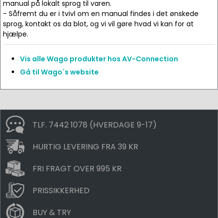
manual på lokalt sprog til varen.
- Såfremt du er i tvivl om en manual findes i det ønskede
sprog, kontakt os da blot, og vi vil gøre hvad vi kan for at
hjælpe.
Vis alle Wago produkter hos AV-Connection
Gå til Wago´s website
TLF. 7442 1078 (HVERDAGE 9-17)
HURTIG LEVERING FRA 39 KR
FRI FRAGT OVER 995 KR
PRISSIKKERHED
BUY & TRY