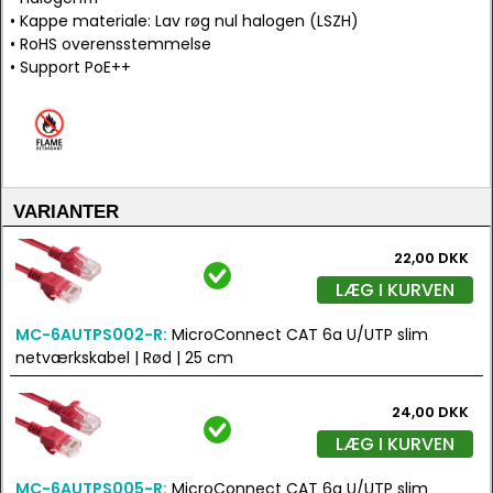
• Kappe materiale: Lav røg nul halogen (LSZH)
• RoHS overensstemmelse
• Support PoE++
VARIANTER
22,00 DKK
LÆG I KURVEN
MC-6AUTPS002-R:
MicroConnect CAT 6a U/UTP slim
netværkskabel | Rød | 25 cm
24,00 DKK
LÆG I KURVEN
MC-6AUTPS005-R:
MicroConnect CAT 6a U/UTP slim