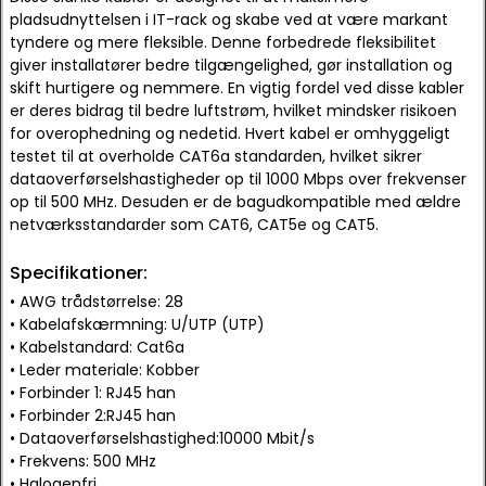
pladsudnyttelsen i IT-rack og skabe ved at være markant
tyndere og mere fleksible. Denne forbedrede fleksibilitet
giver installatører bedre tilgængelighed, gør installation og
skift hurtigere og nemmere. En vigtig fordel ved disse kabler
er deres bidrag til bedre luftstrøm, hvilket mindsker risikoen
for overophedning og nedetid. Hvert kabel er omhyggeligt
testet til at overholde CAT6a standarden, hvilket sikrer
dataoverførselshastigheder op til 1000 Mbps over frekvenser
op til 500 MHz. Desuden er de bagudkompatible med ældre
netværksstandarder som CAT6, CAT5e og CAT5.
Specifikationer:
• AWG trådstørrelse: 28
• Kabelafskærmning: U/UTP (UTP)
• Kabelstandard: Cat6a
• Leder materiale: Kobber
• Forbinder 1: RJ45 han
• Forbinder 2:RJ45 han
• Dataoverførselshastighed:10000 Mbit/s
• Frekvens: 500 MHz
• Halogenfri