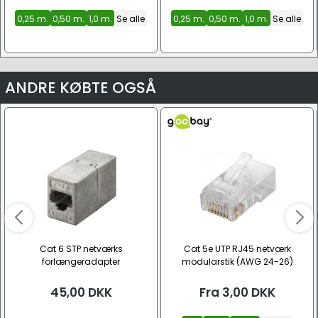
0,25 m.
0,50 m.
1,0 m.
Se alle
0,25 m.
0,50 m.
1,0 m.
Se alle
ANDRE KØBTE OGSÅ
Cat 6 STP netværks
Cat 5e UTP RJ45 netværk
forlængeradapter
modularstik (AWG 24-26)
45,00
DKK
Fra
3,00
DKK