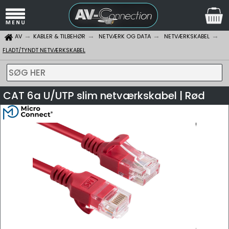
AV
KABLER & TILBEHØR
NETVÆRK OG DATA
NETVÆRKSKABEL
FLADT/TYNDT NETVÆRKSKABEL
SØG HER
CAT 6a U/UTP slim netværkskabel | Rød