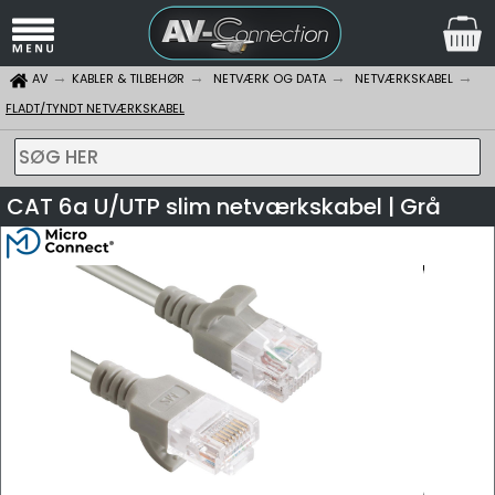
AV
KABLER & TILBEHØR
NETVÆRK OG DATA
NETVÆRKSKABEL
FLADT/TYNDT NETVÆRKSKABEL
SØG HER
CAT 6a U/UTP slim netværkskabel | Grå