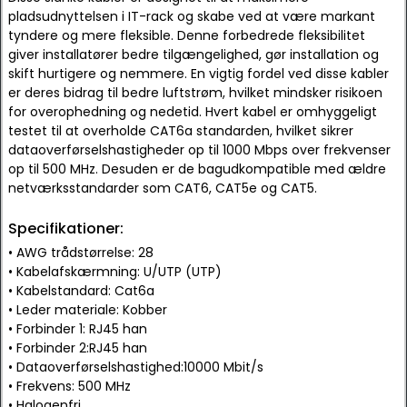
pladsudnyttelsen i IT-rack og skabe ved at være markant
tyndere og mere fleksible. Denne forbedrede fleksibilitet
giver installatører bedre tilgængelighed, gør installation og
skift hurtigere og nemmere. En vigtig fordel ved disse kabler
er deres bidrag til bedre luftstrøm, hvilket mindsker risikoen
for overophedning og nedetid. Hvert kabel er omhyggeligt
testet til at overholde CAT6a standarden, hvilket sikrer
dataoverførselshastigheder op til 1000 Mbps over frekvenser
op til 500 MHz. Desuden er de bagudkompatible med ældre
netværksstandarder som CAT6, CAT5e og CAT5.
Specifikationer:
• AWG trådstørrelse: 28
• Kabelafskærmning: U/UTP (UTP)
• Kabelstandard: Cat6a
• Leder materiale: Kobber
• Forbinder 1: RJ45 han
• Forbinder 2:RJ45 han
• Dataoverførselshastighed:10000 Mbit/s
• Frekvens: 500 MHz
• Halogenfri