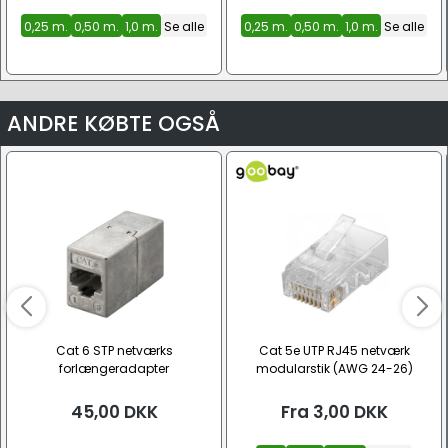
0,25 m.
0,50 m.
1,0 m.
Se alle
0,25 m.
0,50 m.
1,0 m.
Se alle
ANDRE KØBTE OGSÅ
Cat 6 STP netværks
Cat 5e UTP RJ45 netværk
forlængeradapter
modularstik (AWG 24-26)
45,00
DKK
Fra
3,00
DKK