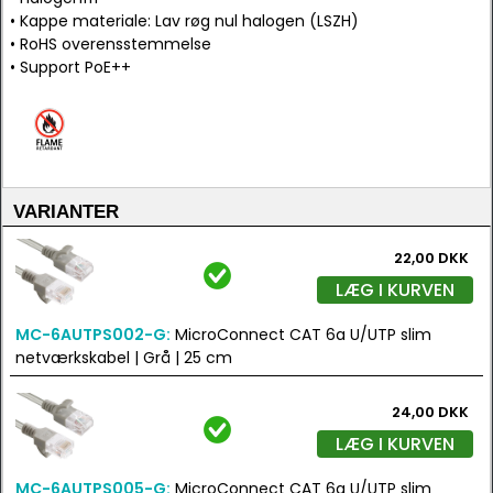
• Kappe materiale: Lav røg nul halogen (LSZH)
• RoHS overensstemmelse
• Support PoE++
VARIANTER
22,00 DKK
LÆG I KURVEN
MC-6AUTPS002-G:
MicroConnect CAT 6a U/UTP slim
netværkskabel | Grå | 25 cm
24,00 DKK
LÆG I KURVEN
MC-6AUTPS005-G:
MicroConnect CAT 6a U/UTP slim