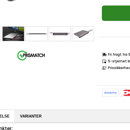
Fri fragt fra
5-stjernet 
Prissikkerhe
ELSE
VARIANTER
nkter: