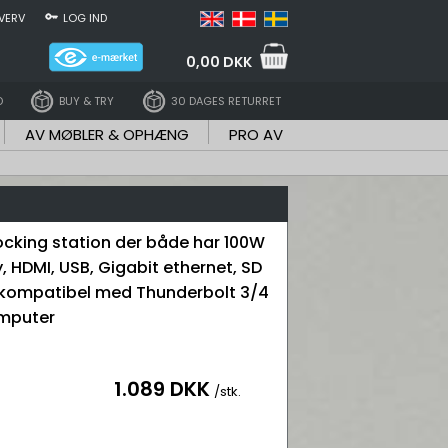
VERV
LOG IND
0,00 DKK
D
BUY & TRY
30 DAGES RETURRET
AV MØBLER & OPHÆNG
PRO AV
cking station der både har 100W
, HDMI, USB, Gigabit ethernet, SD
 kompatibel med Thunderbolt 3/4
mputer
1.089 DKK
/stk.