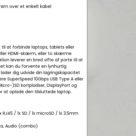
trøm over et enkelt kabel
l at forbinde laptops, tablets eller
 eller HDMI-skærm, eller to skærme
on leverer en bred vifte af porte til at
et kan du forvente en lynhurtig
lader dig udvide din lagringskapacitet
lere SuperSpeed 10Gbps USB Type A eller
icro-)SD kortpladser, DisplayPort og
r at oplade den tilsluttede laptop.
1x RJ45 / 1x SD / 1x microSD / 1x 3.5mm
1.4a, Audio (combo)