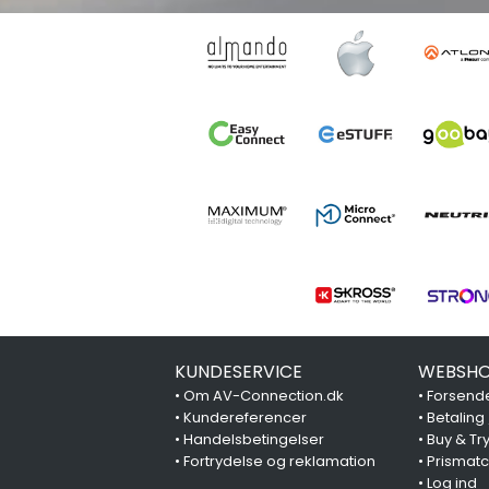
KUNDESERVICE
WEBSHO
•
Om AV-Connection.dk
•
Forsende
•
Kundereferencer
•
Betaling
•
Handelsbetingelser
•
Buy & Tr
•
Fortrydelse og reklamation
•
Prismat
•
Log ind