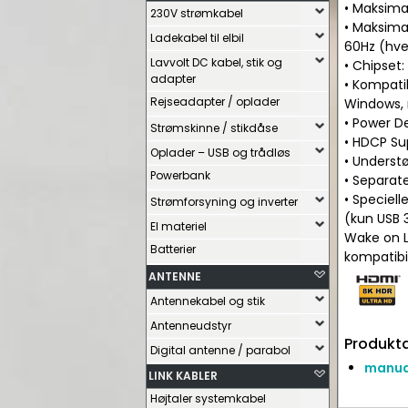
• Maksima
230V strømkabel
• Maksima
Ladekabel til elbil
60Hz (hve
Lavvolt DC kabel, stik og
• Chipset:
adapter
• Kompati
Rejseadapter / oplader
Windows, 
• Power De
Strømskinne / stikdåse
• HDCP Sup
Oplader – USB og trådløs
• Understø
Powerbank
• Separat
• Speciell
Strømforsyning og inverter
(kun USB 
El materiel
Wake on L
Batterier
kompatibi
ANTENNE
Antennekabel og stik
Antenneudstyr
Produkta
Digital antenne / parabol
manual
LINK KABLER
Højtaler systemkabel