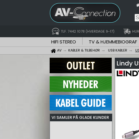
TLF. 7442 1078 (HVERDAGE 9-17)
HUR
HIFI STEREO
TV & HJEMMEBIOGRAF
AV
KABLER & TILBEHØR
USB KABLER
U
Lindy 
VI SAMLER PÅ GLADE KUNDER