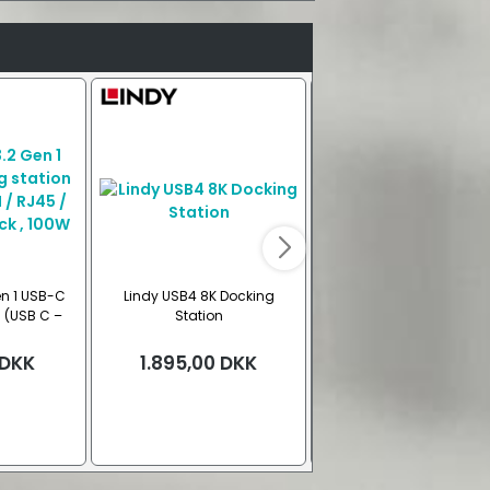
en 1 USB-C
Lindy USB4 8K Docking
Lindy USB-C hub, 4 por
 (USB C –
Station
(USB-C – 2x USB-A / 2x 
SB-A / C /
A)
W PD)
DKK
1.895,00
DKK
999,00
DKK