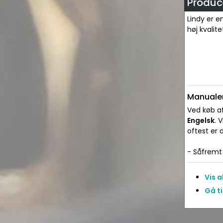
Produce
Lindy er e
høj kvalit
Manualer
Ved køb af
Engelsk
. 
oftest er
- Såfremt 
Vis 
Gå ti