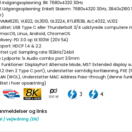
l Indgangsopløsning: 8K 7680x4320 30Hz
l Udgangsopløsning: Enkelt Skærm: 7680x4320 30Hz, 3840x2160
r)
 VMM6210, VL822, GL3510, GL3224, RTL8153B, ALC4032, VL102
bilitet: USB Type C eller Thunderbolt 3/4 udstyrede computere 
macOS, Linux, Android, ChromeOS.
livery: PD 3.0 op til 100W (20V 5A)
port: HDCP 1.4 & 2.2
ttet Lyd: Sampling rate 192kHz/24bit
e Lydporte: 1x Audio combo port 3.5mm
e Funktioner: DisplayPort Alternate Mode, MST Extended display s
3.2 Gen 2 Type C port), understøtter samtidig kortlæsning, PXE 
AN (WOL), Understøtter MAC Address Pass-through (denne funk
litet i hver opsætning)
100 W
nmeldelser og links
 / vejledning
(EN)