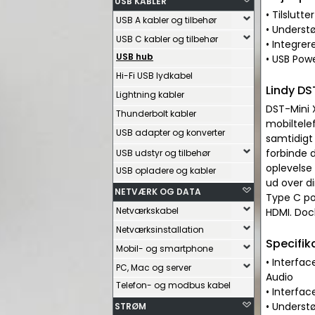
USB KABLER
• Tilslutt
USB A kabler og tilbehør
• Underst
USB C kabler og tilbehør
• Integre
USB hub
• USB Pow
Hi-Fi USB lydkabel
Lindy DS
Lightning kabler
DST-Mini X
Thunderbolt kabler
mobiltele
USB adapter og konverter
samtidigt 
forbinde 
USB udstyr og tilbehør
oplevelse
USB opladere og kabler
ud over d
NETVÆRK OG DATA
Type C po
Netværkskabel
HDMI. Dock
Netværksinstallation
Specifik
Mobil- og smartphone
• Interfac
PC, Mac og server
Audio
Telefon- og modbus kabel
• Interfac
• Underst
STRØM