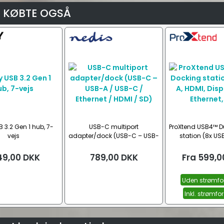
 KØBTE OGSÅ
 3.2 Gen 1 hub, 7-
USB-C multiport
ProXtend USB4™ D
vejs
adapter/dock (USB-C – USB-
station (8x USB
A / USB-C / Ethernet / HDMI /
Displayport, Eth
SD)
49,00
DKK
789,00
DKK
Fra
599,0
Uden strømfo
Inkl. strømfo