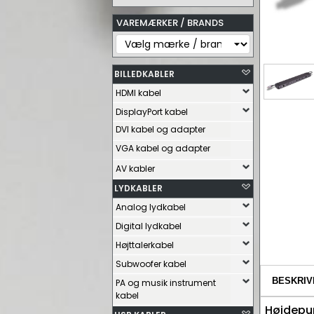
VAREMÆRKER / BRANDS
BILLEDKABLER
HDMI kabel
DisplayPort kabel
DVI kabel og adapter
VGA kabel og adapter
AV kabler
LYDKABLER
Analog lydkabel
Digital lydkabel
Højttalerkabel
Subwoofer kabel
BESKRIV
PA og musik instrument
kabel
Højdepu