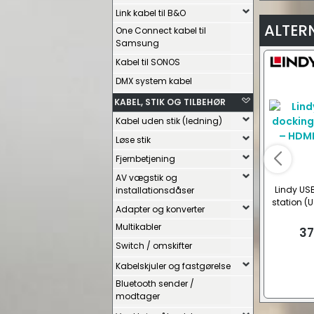
Link kabel til B&O
ALTER
One Connect kabel til
Samsung
Kabel til SONOS
DMX system kabel
KABEL, STIK OG TILBEHØR
Kabel uden stik (ledning)
Løse stik
Fjernbetjening
AV vægstik og
Lindy US
installationsdåser
station (
Adapter og konverter
A
Multikabler
37
Switch / omskifter
Kabelskjuler og fastgørelse
Bluetooth sender /
modtager