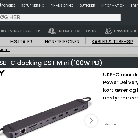
FORSIDE
RETURNERING
FINANSIERING
BUTIKKER
INFORMATION
ERH
TIG LEVERING FRA 39 KR
FRI FRAGT OVER 995 KR
PRISSIKKERHE
HØJTALER
HØRETELEFONER
KABLER & TILBEHØR
SB HUB
USB-C docking DST Mini (100W PD)
USB-C mini do
Power Delivery
kortlæser og
udstyrede co
Varenr: