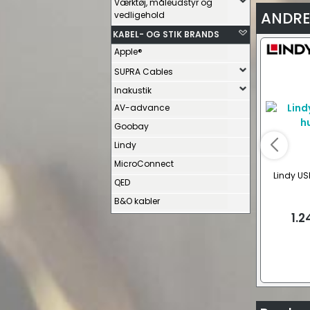
Værktøj, måleudstyr og
ANDRE
vedligehold
KABEL- OG STIK BRANDS
Apple®
SUPRA Cables
Inakustik
AV-advance
Goobay
Lindy
MicroConnect
Lindy USB
QED
B&O kabler
1.2