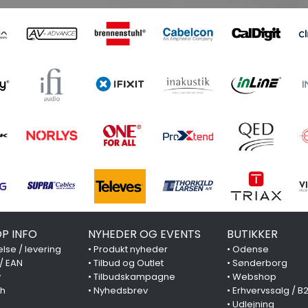
P INFO
NYHEDER OG EVENTS
BUTIKKER
lse / levering
•
Produkt nyheder
•
Odense
 / EAN
•
Tilbud og Outlet
•
Sønderborg
y
•
Tilbudskampagne
•
Webshop
ch
•
Nyhedsbrev
•
Erhvervssalg / B
•
Udlejning