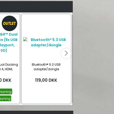
ual Docking
Bluetooth® 5.3 USB
4-port USB hub slim m
 A, HDMI,
adapter/dongle
kabel (1x USB-C, 3x USB-
ernet, SD)
Gbit/s)
0
DKK
119,00
DKK
119,00
DKK
rsyning
rsyning