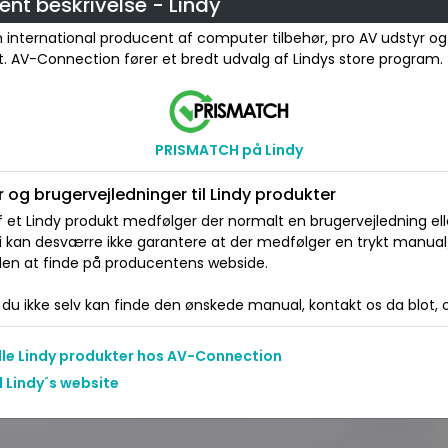
nt beskrivelse - Lindy
n international producent af computer tilbehør, pro AV udstyr og
et. AV-Connection fører et bredt udvalg af Lindys store program.
PRISMATCH på Lindy
 og brugervejledninger til Lindy produkter
 et Lindy produkt medfølger der normalt en brugervejledning ell
Vi kan desværre ikke garantere at der medfølger en trykt manua
 den at finde på producentens webside.
du ikke selv kan finde den ønskede manual, kontakt os da blot, og
alle Lindy produkter hos AV-Connection
l Lindy´s website