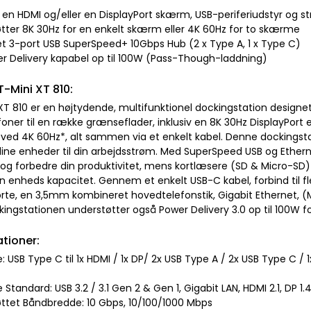
er en HDMI og/eller en DisplayPort skærm, USB-periferiudstyr og s
øtter 8K 30Hz for en enkelt skærm eller 4K 60Hz for to skærme
ret 3-port USB SuperSpeed+ 10Gbps Hub (2 x Type A, 1 x Type C)
er Delivery kapabel op til 100W (Pass-Though-laddning)
T-Mini XT 810:
T 810 er en højtydende, multifunktionel dockingstation designet ti
foner til en række grænseflader, inklusiv en 8K 30Hz DisplayPort
ved 4K 60Hz*, alt sammen via et enkelt kabel. Denne dockingstati
dine enheder til din arbejdsstrøm. Med SuperSpeed USB og Ethern
 og forbedre din produktivitet, mens kortlæsere (SD & Micro-SD) 
in enheds kapacitet. Gennem et enkelt USB-C kabel, forbind til f
rte, en 3,5mm kombineret hovedtelefonstik, Gigabit Ethernet, (M
ingstationen understøtter også Power Delivery 3.0 op til 100W fo
ationer:
e: USB Type C til 1x HDMI / 1x DP/ 2x USB Type A / 2x USB Type C / 
e Standard: USB 3.2 / 3.1 Gen 2 & Gen 1, Gigabit LAN, HDMI 2.1, DP 
øttet Båndbredde: 10 Gbps, 10/100/1000 Mbps