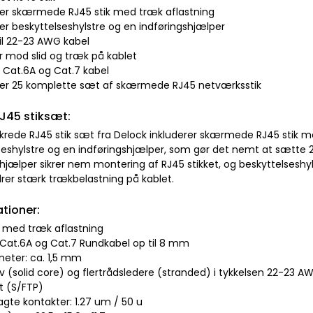
der skærmede RJ45 stik med træk aflastning
er beskyttelseshylstre og en indføringshjælper
til 22-23 AWG kabel
r mod slid og træk på kablet
il Cat.6A og Cat.7 kabel
der 25 komplette sæt af skærmede RJ45 netværksstik
J45 stiksæt:
sikrede RJ45 stik sæt fra Delock inkluderer skærmede RJ45 stik 
seshylstre og en indføringshjælper, som gør det nemt at sætt
shjælper sikrer nem montering af RJ45 stikket, og beskyttelseshy
drer stærk trækbelastning på kablet.
ationer:
ik med træk aflastning
l Cat.6A og Cat.7 Rundkabel op til 8 mm
meter: ca. 1,5 mm
iv (solid core) og flertrådsledere (stranded) i tykkelsen 22-23 A
 (S/FTP)
agte kontakter: 1.27 um / 50 u