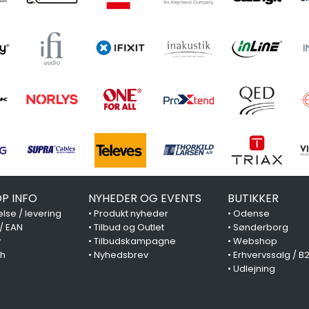
P INFO
NYHEDER OG EVENTS
BUTIKKER
lse / levering
•
Produkt nyheder
•
Odense
 / EAN
•
Tilbud og Outlet
•
Sønderborg
y
•
Tilbudskampagne
•
Webshop
ch
•
Nyhedsbrev
•
Erhvervssalg / B
•
Udlejning