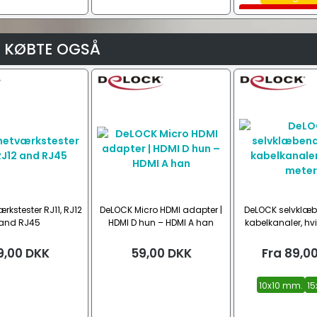
Komplet ada
indkapsl
Se all
 KØBTE OGSÅ
ærkstester RJ11, RJ12
DeLOCK Micro HDMI adapter |
DeLOCK selvklæb
and RJ45
HDMI D hun – HDMI A han
kabelkanaler, hvi
9,00
DKK
59,00
DKK
Fra
89,0
10x10 mm.
15