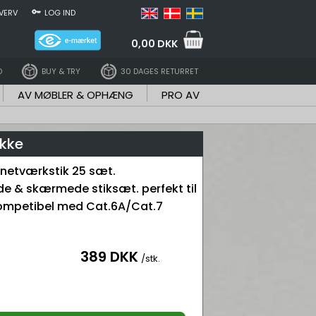
VERV
LOG IND
0,00 DKK
D
BUY & TRY
30 DAGES RETURRET
AV MØBLER & OPHÆNG
PRO AV
akke
netværkstik 25 sæt.
ede & skærmede stiksæt. perfekt til
mpetibel med Cat.6A/Cat.7
389 DKK
/stk.