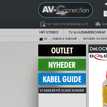
TLF. 7442 1078 (HVERDAGE 9-17)
HUR
HIFI STEREO
TV & HJEMMEBIOGRAF
AV
KABLER & TILBEHØR
NETVÆRK OG DAT
DeLOCK
VI SAMLER PÅ GLADE KUNDER