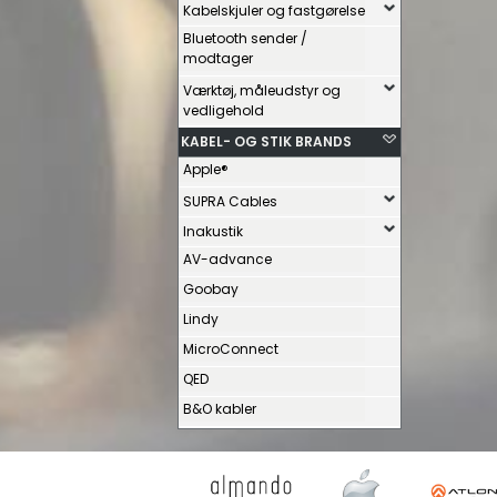
Kabelskjuler og fastgørelse
Bluetooth sender /
modtager
Værktøj, måleudstyr og
vedligehold
KABEL- OG STIK BRANDS
Apple®
SUPRA Cables
Inakustik
AV-advance
Goobay
Lindy
MicroConnect
QED
B&O kabler