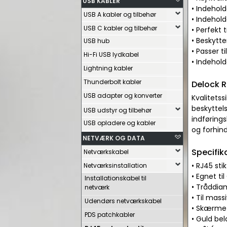
USB KABLER
• Indehol
USB A kabler og tilbehør
• Indehold
USB C kabler og tilbehør
• Perfekt 
• Beskytte
USB hub
• Passer t
Hi-Fi USB lydkabel
• Indehol
Lightning kabler
Thunderbolt kabler
Delock R
USB adapter og konverter
Kvalitets
beskyttel
USB udstyr og tilbehør
indføring
USB opladere og kabler
og forhin
NETVÆRK OG DATA
Specifik
Netværkskabel
• RJ45 st
Netværksinstallation
• Egnet ti
Installationskabel til
• Tråddia
netværk
• Til mass
Udendørs netværkskabel
• Skærmet
PDS patchkabler
• Guld bel