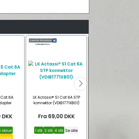
 Cat.6A
LK Actassi® S1 Cat 6A STP
Cat 6 STP RJ45Skrue
dapter
konnektor (VDIB1771XB01)
samlings netværksstik 
22-24)
0
DKK
Fra
69,00
DKK
Fra
45,00
DKK
 skrue
1 stk
2 stk
4 stk
Se alle
1 stk
5 stk
10 stk
Se all
dapter