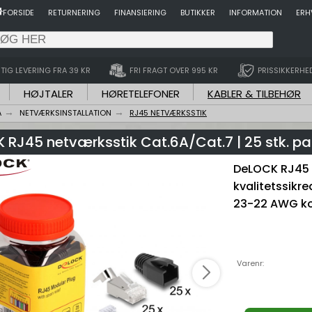
FORSIDE
RETURNERING
FINANSIERING
BUTIKKER
INFORMATION
ERH
TIG LEVERING FRA 39 KR
FRI FRAGT OVER 995 KR
PRISSIKKERHE
HØJTALER
HØRETELEFONER
KABLER & TILBEHØR
A
NETVÆRKSINSTALLATION
RJ45 NETVÆRKSSTIK
 RJ45 netværksstik Cat.6A/Cat.7 | 25 stk. p
DeLOCK RJ45 
kvalitetssikr
23-22 AWG ko
Varenr: