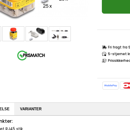
Fri fragt fra
5-stjernet 
Prissikkerhe
ELSE
VARIANTER
nkter:
tet RJ45 stik