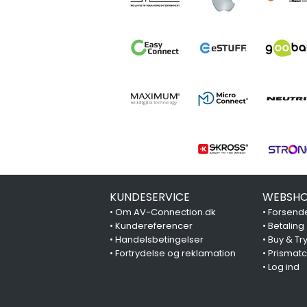
KUNDESERVICE
WEBSHO
•
Om AV-Connection.dk
•
Forsende
•
Kundereferencer
•
Betaling
•
Handelsbetingelser
•
Buy & Tr
•
Fortrydelse og reklamation
•
Prismat
•
Log ind