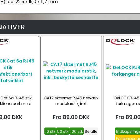
xH): ca. 22,5 x 15,0 x 11,7 mm
NATIVER
Cat 6a RJ45 stik
CAT7 skærmet RJ45 netværk
DeLOCK RJ45
ektionerbart metal
modularstik, inkl.
forlænger a
vinklet
beskyttelseshætte
9,00
DKK
Fra
89,00
DKK
Fra
89,0
10 stk
50 stk
100 stk
Se alle
Indkapslings
Forlænger a