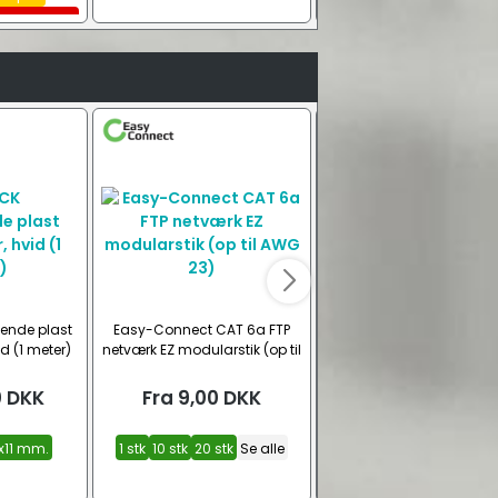
pter +
ing
e
ende plast
Easy-Connect CAT 6a FTP
Easy-Connect sæt m
d (1 meter)
netværk EZ modularstik (op til
CAT6 FTP stik,
AWG 23)
beskyttelseshætter o
krimptang
0
DKK
Fra
9,00
DKK
Fra
389,00
DKK
x11 mm.
1 stk
10 stk
20 stk
Se alle
20 stk
50 stk