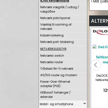
RJ45 netværksstik
• Mål (LxB
Netværk vægstik / udtag /
vægdåse
Netværk patchpanel
ALTER
Værktøj til samling af
netværk
Kabelmarkering
Netværk port-blokering
NETVÆRKSUDSTYR
Netværks switch
Netværks router
Trådløst Wi-Fi netværk
4G/5G router og modem
DeLOCK 
feltkonf
Power-Over-Ethernet
adapter (POE)
12
HDBaseT forlænger /
extender
Mobil- og smartphone