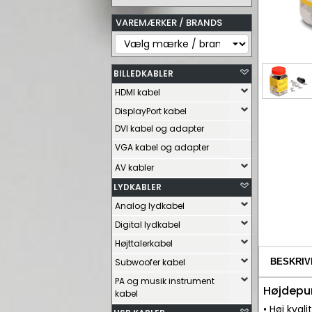
VAREMÆRKER / BRANDS
BILLEDKABLER
HDMI kabel
DisplayPort kabel
DVI kabel og adapter
VGA kabel og adapter
AV kabler
LYDKABLER
Analog lydkabel
Digital lydkabel
Højttalerkabel
Subwoofer kabel
BESKRIV
PA og musik instrument
Højdepu
kabel
• Høj kvali