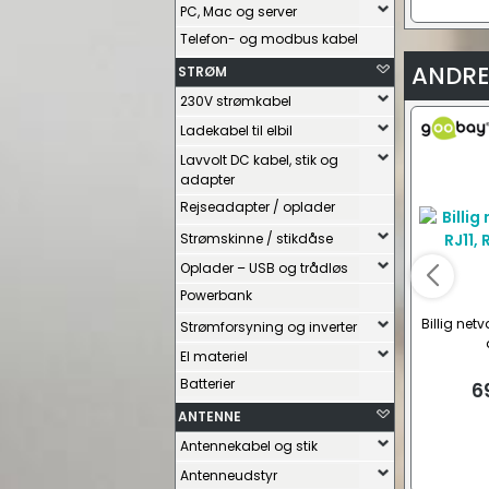
PC, Mac og server
Telefon- og modbus kabel
ANDRE
STRØM
230V strømkabel
Ladekabel til elbil
Lavvolt DC kabel, stik og
adapter
Rejseadapter / oplader
Strømskinne / stikdåse
Oplader – USB og trådløs
Powerbank
Billig netv
Strømforsyning og inverter
El materiel
Batterier
6
ANTENNE
Antennekabel og stik
Antenneudstyr