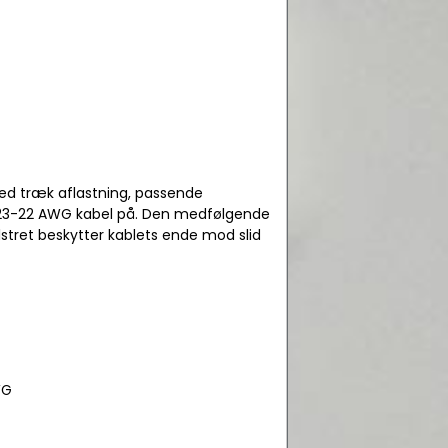
med træk aflastning, passende
e 23-22 AWG kabel på. Den medfølgende
lstret beskytter kablets ende mod slid
WG