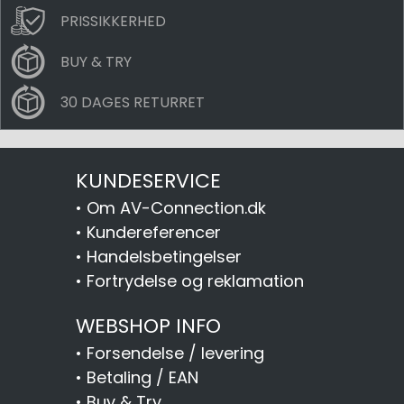
PRISSIKKERHED
BUY & TRY
30 DAGES RETURRET
KUNDESERVICE
•
Om AV-Connection.dk
•
Kundereferencer
•
Handelsbetingelser
•
Fortrydelse og reklamation
WEBSHOP INFO
•
Forsendelse / levering
•
Betaling / EAN
•
Buy & Try