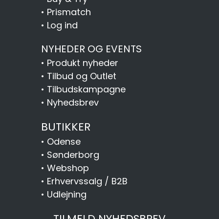
•
Prismatch
•
Log ind
NYHEDER OG EVENTS
•
Produkt nyheder
•
Tilbud og Outlet
•
Tilbudskampagne
•
Nyhedsbrev
BUTIKKER
•
Odense
•
Sønderborg
•
Webshop
•
Erhvervssalg / B2B
•
Udlejning
TILMELD NYHEDSBREV