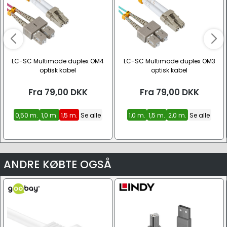
LC-SC Multimode duplex OM4
LC-SC Multimode duplex OM3
optisk kabel
optisk kabel
Fra
79,00
DKK
Fra
79,00
DKK
0,50 m.
1,0 m.
1,5 m.
Se alle
1,0 m.
1,5 m.
2,0 m.
Se alle
ANDRE KØBTE OGSÅ