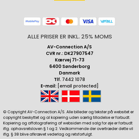
ALLE PRISER ER INKL. 25% MOMS
AV-Connection A/S
CVR nr.: DK27907547
Kærvej 71-73
6400 Sønderborg
Danmark
Tlf.
7442 1078
E-mail:
[email protected]
© Copyright AV-Connection A/S. Alle billeder og tekster på websitet er
copyright beskyttet og al kopiering uden særlig tilladelse er forbudt.
Kopiering og affotografering af websiden med salg for øje er forbudt
iflg. ophavsretsloven § 1 og 2. Vedkommende der overtræder dette vil
iflg. § 38 blive afkrævet vederlag og retsforfulgt.