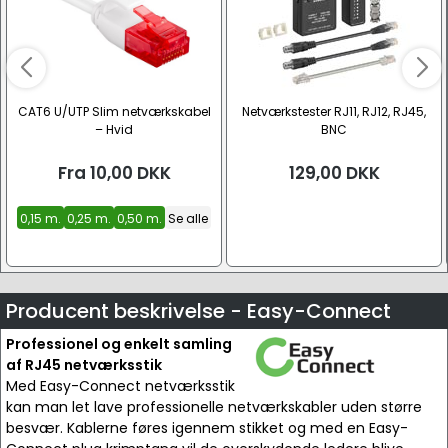
CAT6 U/UTP Slim netværkskabel
Netværkstester RJ11, RJ12, RJ45,
– Hvid
BNC
Fra
10,00
DKK
129,00
DKK
0,15 m.
0,25 m.
0,50 m.
Se alle
Producent beskrivelse - Easy-Connect
Professionel og enkelt samling
af RJ45 netværksstik
Med Easy-Connect netværksstik
kan man let lave professionelle netværkskabler uden større
besvær. Kablerne føres igennem stikket og med en Easy-