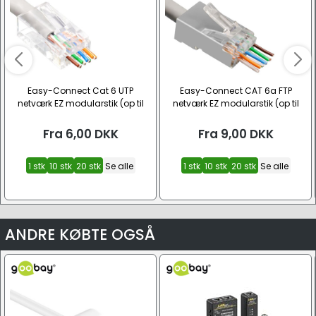
Easy-Connect Cat 6 UTP
Easy-Connect CAT 6a FTP
netværk EZ modularstik (op til
netværk EZ modularstik (op til
AWG 23)
AWG 23)
Fra
6,00
DKK
Fra
9,00
DKK
1 stk
10 stk
20 stk
Se alle
1 stk
10 stk
20 stk
Se alle
ANDRE KØBTE OGSÅ