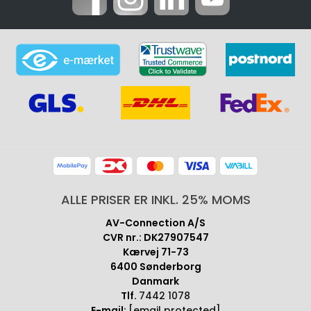
ALLE PRISER ER INKL. 25% MOMS
AV-Connection A/S
CVR nr.: DK27907547
Kærvej 71-73
6400 Sønderborg
Danmark
Tlf.
7442 1078
E-mail:
[email protected]