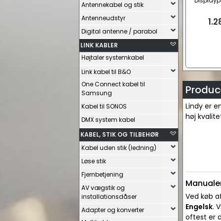
Displaypo
Antennekabel og stik
Antenneudstyr
1.2
Digital antenne / parabol
LINK KABLER
Højtaler systemkabel
Link kabel til B&O
One Connect kabel til
Produce
Samsung
Lindy er e
Kabel til SONOS
høj kvalit
DMX system kabel
KABEL, STIK OG TILBEHØR
Kabel uden stik (ledning)
Løse stik
Fjernbetjening
Manualer
AV vægstik og
Ved køb af
installationsdåser
Engelsk
. 
Adapter og konverter
oftest er