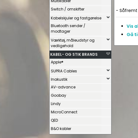
Multikabler
Switch / omskifter
- Såfremt 
Kabelskjuler og fastgørelse
Bluetooth sender /
Vis 
modtager
Gå ti
Værktøj, måleudstyr og
vedligehold
KABEL- OG STIK BRANDS
Apple®
SUPRA Cables
Inakustik
AV-advance
Goobay
Lindy
MicroConnect
QED
B&O kabler