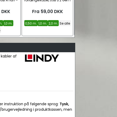
USB A hun –
forlængerkabel, USB 3.2 Gen 1
forlængerkabel, sort
0
DKK
Fra
59,00
DKK
Fra
20,00
DKK
m.
1,0 m.
0,50 m.
1,0 m.
2,0 m.
Se alle
0,50 m.
1,0 m.
1,5 m.
Se 
e
 kabler af
er instruktion på følgende sprog:
Tysk,
l/brugervejledning i produktkassen, men