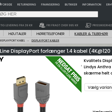
FORSIDE
RETURNERING
FINANSIERING
BUTIKKER
INFORMATION
ERH
TIG LEVERING FRA 39 KR
FRI FRAGT OVER 995 KR
PRISSIKKERHE
HØJTALER
HØRETELEFONER
KABLER & TILBEHØR
DISPLAYPORT KABEL
DISPLAYPORT KABLER
Line DisplayPort forlænger 1.4 kabel (4K@12
Kvalitets Disp
Lindys Anthra 
skærme helt o