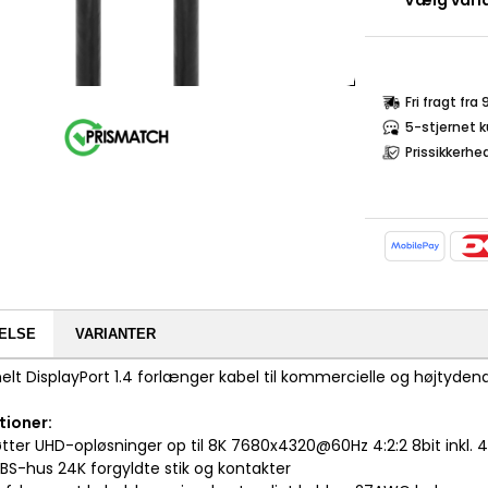
Vælg varia
Fri fragt fra
5-stjernet 
Prissikkerhe
ELSE
VARIANTER
elt DisplayPort 1.4 forlænger kabel til kommercielle og højtydend
tioner:
øtter UHD-opløsninger op til 8K 7680x4320@60Hz 4:2:2 8bit inkl.
ABS-hus 24K forgyldte stik og kontakter