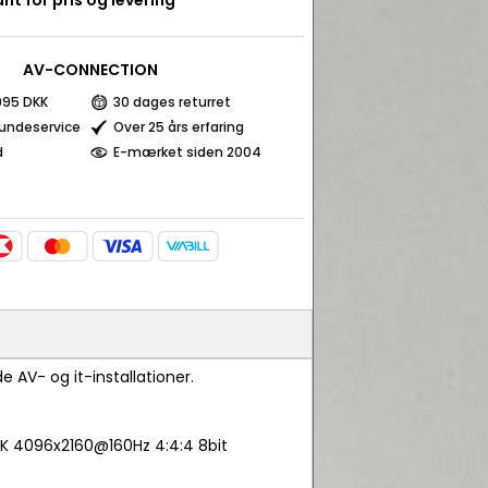
nt for pris og levering
AV-CONNECTION
 995 DKK
30 dages returret
kundeservice
Over 25 års erfaring
d
E-mærket siden 2004
e AV- og it-installationer.
 4K 4096x2160@160Hz 4:4:4 8bit