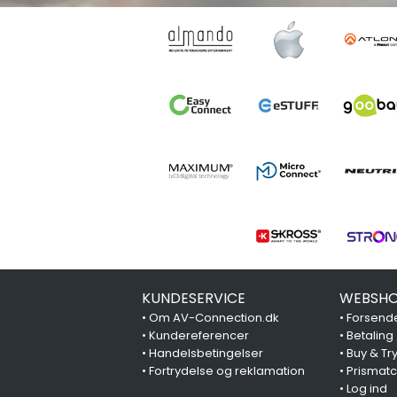
KUNDESERVICE
WEBSHO
•
Om AV-Connection.dk
•
Forsende
•
Kundereferencer
•
Betaling
•
Handelsbetingelser
•
Buy & Tr
•
Fortrydelse og reklamation
•
Prismat
•
Log ind