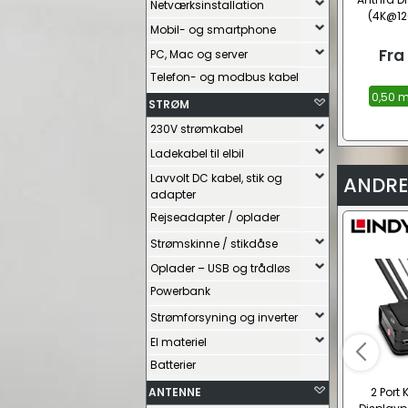
Netværksinstallation
(4K@12
Mobil- og smartphone
Fra
PC, Mac og server
Telefon- og modbus kabel
0,50 m
STRØM
230V strømkabel
Ladekabel til elbil
Lavvolt DC kabel, stik og
ANDRE
adapter
Rejseadapter / oplader
Strømskinne / stikdåse
Oplader – USB og trådløs
Powerbank
Strømforsyning og inverter
El materiel
Batterier
ANTENNE
2 Port