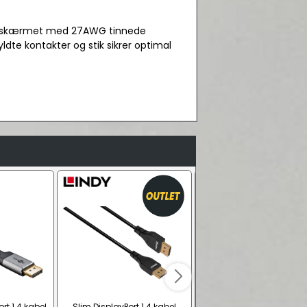
t afskærmet med 27AWG tinnede
ldte kontakter og stik sikrer optimal
t 1.4 kabel
Slim DisplayPort 1.4 kabel
DeLOCK DisplayPort 1.4 k