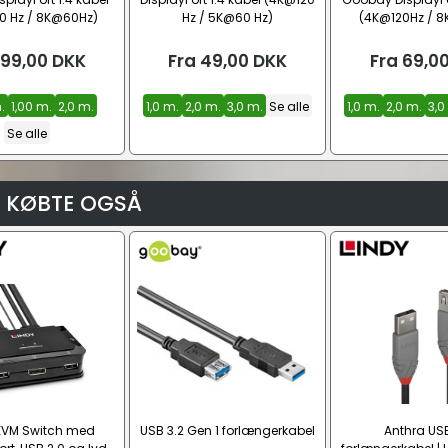
0 Hz / 8K@60Hz)
Hz / 5K@60 Hz)
(4K@120Hz / 
99,00
DKK
Fra
49,00
DKK
Fra
69,0
.
1,00 m.
2,0 m.
1,0 m.
2,0 m.
3,0 m.
Se alle
1,0 m.
2,0 m.
3,0
Se alle
 KØBTE OGSÅ
 KVM Switch med
USB 3.2 Gen 1 forlængerkabel
Anthra USB