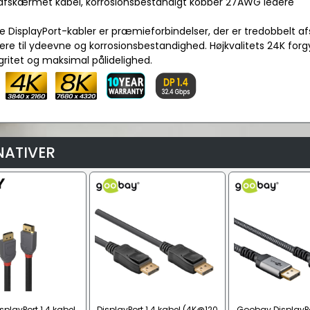
t afskærmet kabel, korrosionsbestandigt kobber 27AWG ledere
ne DisplayPort-kabler er præmieforbindelser, der er tredobbel
re til ydeevne og korrosionsbestandighed. Højkvalitets 24K forgy
gritet og maksimal pålidelighed.
NATIVER
splayPort 1.4 kabel
DisplayPort 1.4 kabel (4K@120
Goobay DisplayPor