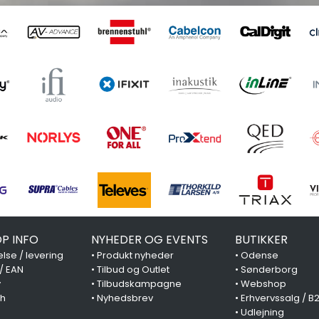
P INFO
NYHEDER OG EVENTS
BUTIKKER
lse / levering
•
Produkt nyheder
•
Odense
 / EAN
•
Tilbud og Outlet
•
Sønderborg
y
•
Tilbudskampagne
•
Webshop
ch
•
Nyhedsbrev
•
Erhvervssalg / B
•
Udlejning