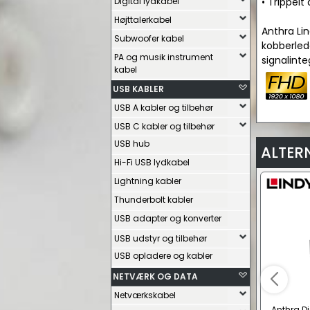
Digital lydkabel
• Trippel
Højttalerkabel
Anthra Li
Subwoofer kabel
kobberlede
PA og musik instrument
signalinte
kabel
USB KABLER
USB A kabler og tilbehør
USB C kabler og tilbehør
USB hub
ALTER
Hi-Fi USB lydkabel
Lightning kabler
Thunderbolt kabler
USB adapter og konverter
USB udstyr og tilbehør
USB opladere og kabler
NETVÆRK OG DATA
Netværkskabel
Anthra Di