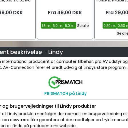
rt, USB 2.0 og lyd
forlængerkabel | 
han
89,00
DKK
Fra
49,00
DKK
Fra
29,0
1,8 m.
3,0 m.
5,0 m.
Se alle
0,20 m.
0,50 
Se all
nt beskrivelse - Lindy
n international producent af computer tilbehør, pro AV udstyr og
et. AV-Connection fører et bredt udvalg af Lindys store program.
PRISMATCH på Lindy
 og brugervejledninger til Lindy produkter
 et Lindy produkt medfølger der normalt en brugervejledning ell
Vi kan desværre ikke garantere at der medfølger en trykt manua
 den at finde på producentens webside.