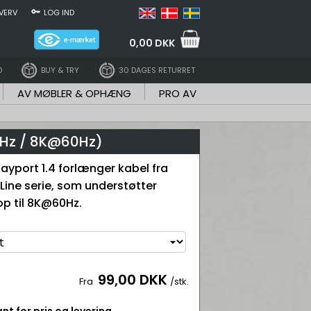
VERV
LOG IND
0,00 DKK
D
BUY & TRY
30 DAGES RETURRET
AV MØBLER & OPHÆNG
PRO AV
0 Hz / 8K@60Hz)
layport 1.4 forlænger kabel fra
Line serie, som understøtter
p til 8K@60Hz.
99,00 DKK
Fra
/stk.