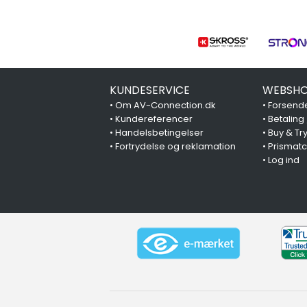
KUNDESERVICE
WEBSHO
•
Om AV-Connection.dk
•
Forsende
•
Kundereferencer
•
Betaling
•
Handelsbetingelser
•
Buy & Tr
•
Fortrydelse og reklamation
•
Prismat
•
Log ind