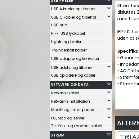
USB KABLER
Strømfors
USB A kabler og tilbehør
tilslutte
USB C kabler og tilbehør
med til an
USB hub
IFP 102 ha
Hi-Fi USB lydkabel
uden at sk
Lightning kabler
Thunderbolt kabler
Specifika
• Gennem
USB adapter og konverter
• Impeda
USB udstyr og tilbehør
• AC Drif
USB opladere og kabler
• Strømfo
• Strømfo
NETVÆRK OG DATA
Netværkskabel
Netværksinstallation
Mobil- og smartphone
PC, Mac og server
ALTER
Telefon- og modbus kabel
STRØM