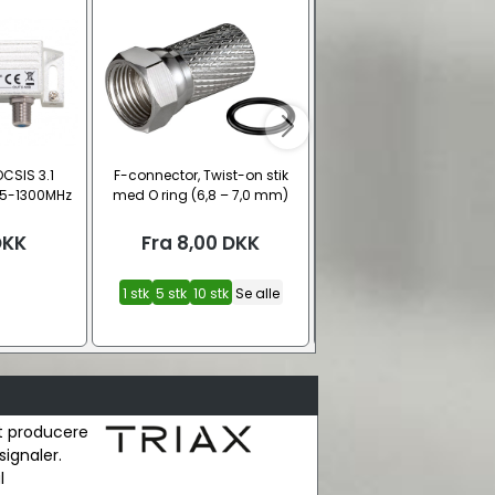
OCSIS 3.1
F-connector, Twist-on stik
F-stik slut-
 5-1300MHz
med O ring (6,8 – 7,0 mm)
modstand/terminato
DKK
Fra
8,00
DKK
Fra
10,00
DKK
1 stk
5 stk
10 stk
Se alle
1 stk
5 stk
10 stk
Se all
at producere
signaler.
l