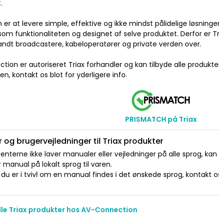
.
on er at levere simple, effektive og ikke mindst pålidelige løsning
 som funktionaliteten og designet af selve produktet. Derfor er T
andt broadcastere, kabeloperatører og private verden over.
ion er autoriseret Triax forhandler og kan tilbyde alle produkter 
, kontakt os blot for yderligere info.
PRISMATCH på Triax
 og brugervejledninger til Triax produkter
nterne ikke laver manualer eller vejledninger på alle sprog, kan
manual på lokalt sprog til varen.
du er i tvivl om en manual findes i det ønskede sprog, kontakt os 
alle Triax produkter hos AV-Connection