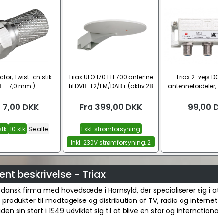
tor, Twist-on stik
Triax UFO 170 LTE700 antenne
Triax 2-vejs D
8 – 7,0 mm.)
til DVB-T2/FM/DAB+ (aktiv 28
antennefordeler,
dB)
a
7,00
DKK
Fra
399,00
DKK
99,00
stk
10 stk
Se alle
Exkl. strømforsyning
Inkl. 230V strømforsyning, 2
udtag
nt beskrivelse - Triax
t dansk firma med hovedsæde i Hornsyld, der specialiserer sig i 
 produkter til modtagelse og distribution af TV, radio og internet
iden sin start i 1949 udviklet sig til at blive en stor og internationa