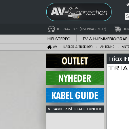
TLF. 7442 1078 (HVERDAGE 9-17)
HUR
HIFI STEREO
TV & HJEMMEBIOGRAF
AV
KABLER & TILBEHØR
ANTENNE
ANT
Triax I
VI SAMLER PÅ GLADE KUNDER