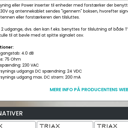
yning eller Power inserter til enheder med forstærker der benyt
s 230V og antennekablet sendes "igennem" boksen, hvorefter sig
tennen eller forstærkeren den tilsluttes.
r 2 udgange, dvs. den kan f.eks. benyttes for tilslutning af både T
ulle til at bøvle med at spitte signalet osv.
tioner:
gangstab: 4.0 dB
ns: 75 Ohm
tsspænding: 230 VAC
rsynings udgangs DC spændning: 24 VDC
rsynings udgang max. DC strøm: 200 mA
MERE INFO PÅ PRODUCENTENS WEB
NATIVER