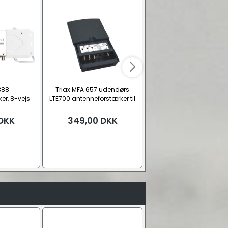
 388
Triax MFA 657 udendørs
Triax Sat forstærker, 4
er, 8-vejs
LTE700 antenneforstærker til
2300MHz, 18-20dB
mast-montering, 20-35 dB
DKK
349,00
DKK
79,00
DKK