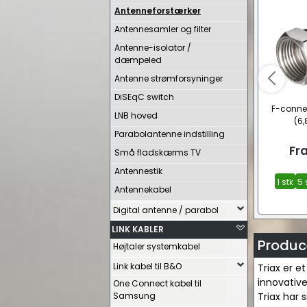
Antenneforstærker
Antennesamler og filter
Antenne-isolator /
dæmpeled
Antenne strømforsyninger
DiSEqC switch
F-connec
LNB hoved
(6,
Parabolantenne indstilling
Fr
Små fladskærms TV
Antennestik
1 stk
5 
Antennekabel
Digital antenne / parabol
LINK KABLER
Produce
Højtaler systemkabel
Link kabel til B&O
Triax er e
innovative
One Connect kabel til
Samsung
Triax har s