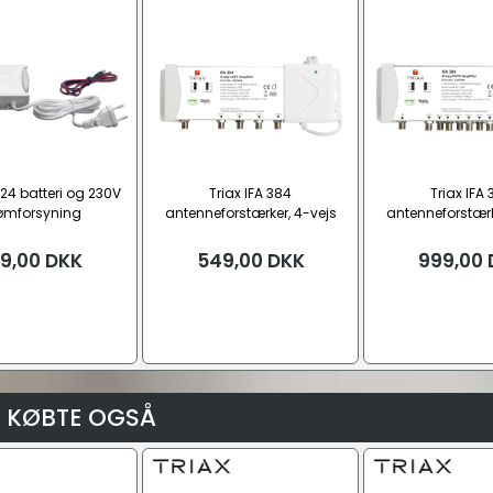
 224 batteri og 230V
Triax IFA 384
Triax IFA
ømforsyning
antenneforstærker, 4-vejs
antenneforstærk
9,00
DKK
549,00
DKK
999,00
 KØBTE OGSÅ