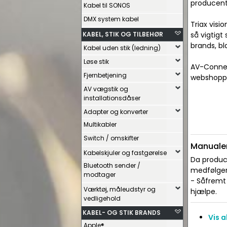
producent
Kabel til SONOS
DMX system kabel
Triax visi
KABEL, STIK OG TILBEHØR
så vigtigt
brands, bl
Kabel uden stik (ledning)
Løse stik
AV-Connect
Fjernbetjening
webshoppen
AV vægstik og
installationsdåser
Adapter og konverter
Multikabler
Switch / omskifter
Manualer
Kabelskjuler og fastgørelse
Da produce
Bluetooth sender /
medfølger 
modtager
- Såfremt 
Værktøj, måleudstyr og
hjælpe.
vedligehold
KABEL- OG STIK BRANDS
Vis 
Apple®