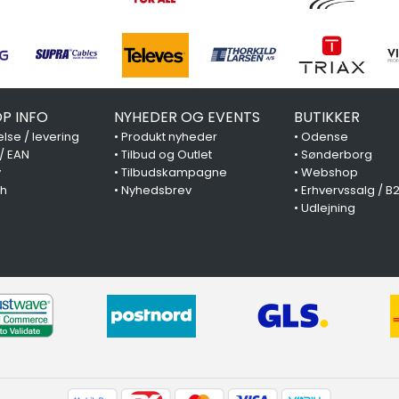
P INFO
NYHEDER OG EVENTS
BUTIKKER
lse / levering
•
Produkt nyheder
•
Odense
 / EAN
•
Tilbud og Outlet
•
Sønderborg
y
•
Tilbudskampagne
•
Webshop
ch
•
Nyhedsbrev
•
Erhvervssalg / B
•
Udlejning