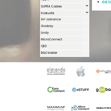
Gå ti
SUPRA Cables
Inakustik
AV-advance
Goobay
Lindy
MicroConnect
QED
B&O kabler