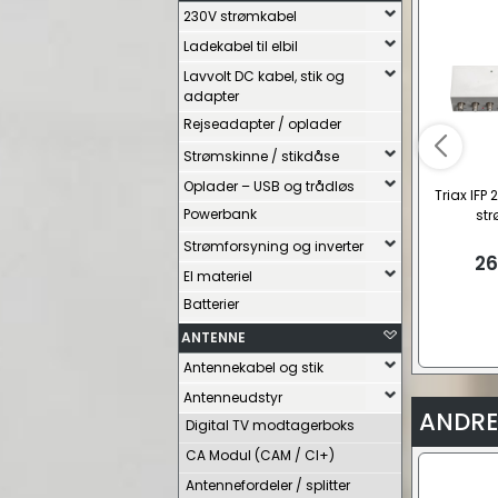
230V strømkabel
Ladekabel til elbil
Lavvolt DC kabel, stik og
adapter
Rejseadapter / oplader
Strømskinne / stikdåse
Oplader – USB og trådløs
Triax IFP
Powerbank
str
Strømforsyning og inverter
26
El materiel
Batterier
ANTENNE
Antennekabel og stik
Antenneudstyr
ANDRE
Digital TV modtagerboks
CA Modul (CAM / CI+)
Antennefordeler / splitter