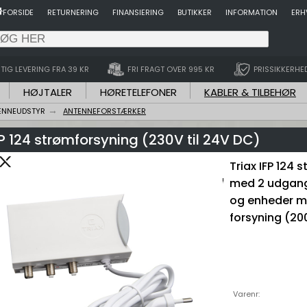
FORSIDE
RETURNERING
FINANSIERING
BUTIKKER
INFORMATION
ERH
TIG LEVERING FRA 39 KR
FRI FRAGT OVER 995 KR
PRISSIKKERHE
HØJTALER
HØRETELEFONER
KABLER & TILBEHØR
ENNEUDSTYR
ANTENNEFORSTÆRKER
FP 124 strømforsyning (230V til 24V DC)
Triax IFP 124
med 2 udgange
og enheder me
forsyning (2
Varenr: