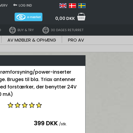
VERV
LOG IND
0,00 DKK
D
BUY & TRY
30 DAGES RETURRET
AV MØBLER & OPHÆNG
PRO AV
 strømforsyning/power-inserter
. Bruges til bla. Triax antenner
d forstærker, der benytter 24V
00 mA)
399 DKK
/stk.