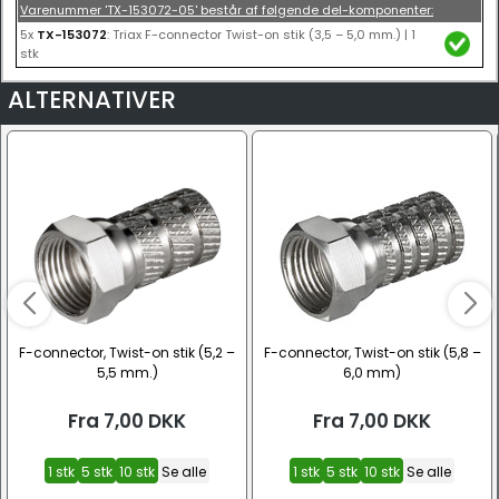
Varenummer 'TX-153072-05' består af følgende del-komponenter:
5x
TX-153072
: Triax F-connector Twist-on stik (3,5 – 5,0 mm.) | 1
stk
ALTERNATIVER
F-connector, Twist-on stik (5,2 –
F-connector, Twist-on stik (5,8 –
5,5 mm.)
6,0 mm)
Fra
7,00
DKK
Fra
7,00
DKK
1 stk
5 stk
10 stk
Se alle
1 stk
5 stk
10 stk
Se alle