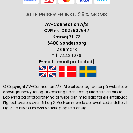
ALLE PRISER ER INKL. 25% MOMS
AV-Connection A/S
CVR nr.: DK27907547
Kærvej 71-73
6400 Sønderborg
Danmark
Tlf.
7442 1078
E-mail:
[email protected]
© Copyright AV-Connection A/S. Alle billeder og tekster på websitet er
copyright beskyttet og al kopiering uden særlig tilladelse er forbudt.
Kopiering og affotografering af websiden med salg for øje er forbudt
iflg. ophavsretsloven § 1 og 2. Vedkommende der overtræder dette vil
iflg. § 38 blive afkrævet vederlag og retsforfulgt.