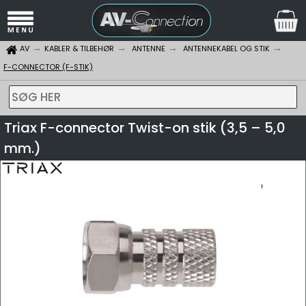
AV
KABLER & TILBEHØR
ANTENNE
ANTENNEKABEL OG STIK
F-CONNECTOR (F-STIK)
SØG HER
Triax F-connector Twist-on stik (3,5 – 5,0
mm.)