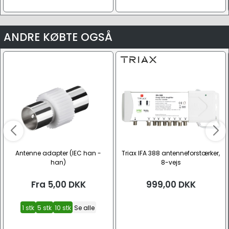
ANDRE KØBTE OGSÅ
Antenne adapter (IEC han -
Triax IFA 388 antenneforstærker,
han)
8-vejs
Fra
5,00
DKK
999,00
DKK
1 stk
5 stk
10 stk
Se alle