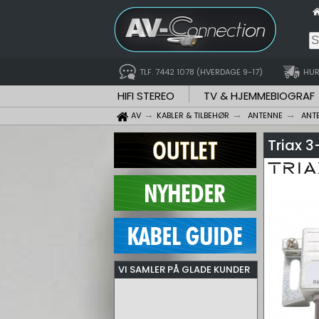
TLF. 7442 1078 (HVERDAGE 9-17)
HUR
HIFI STEREO
TV & HJEMMEBIOGRAF
AV
KABLER & TILBEHØR
ANTENNE
ANT
Triax 3
VI SAMLER PÅ GLADE KUNDER