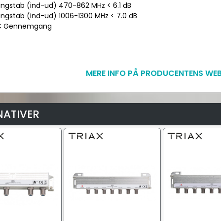
ingstab (ind-ud) 470-862 MHz < 6.1 dB
ingstab (ind-ud) 1006-1300 MHz < 7.0 dB
DC Gennemgang
MERE INFO PÅ PRODUCENTENS WEB
NATIVER