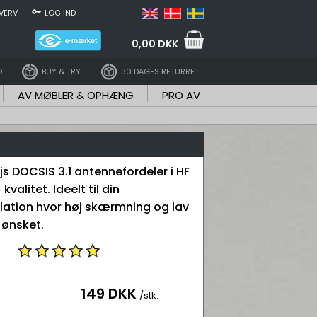
VERV
LOG IND
0,00 DKK
D
BUY & TRY
30 DAGES RETURRET
AV MØBLER & OPHÆNG
PRO AV
js DOCSIS 3.1 antennefordeler i HF
valitet. Ideelt til din
lation hvor høj skærmning og lav
ønsket.
149 DKK
/stk.