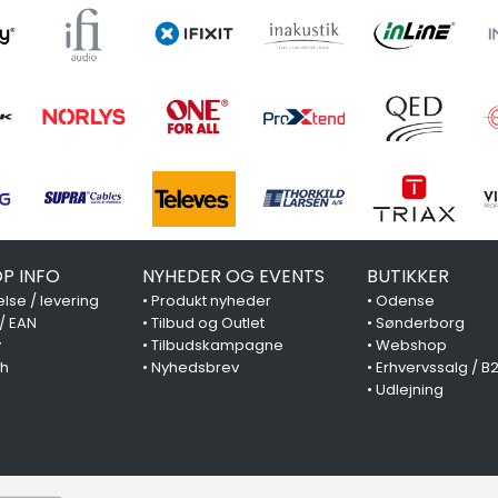
P INFO
NYHEDER OG EVENTS
BUTIKKER
lse / levering
•
Produkt nyheder
•
Odense
 / EAN
•
Tilbud og Outlet
•
Sønderborg
y
•
Tilbudskampagne
•
Webshop
ch
•
Nyhedsbrev
•
Erhvervssalg / B
•
Udlejning