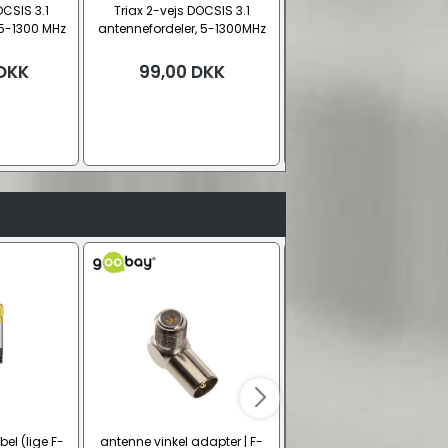
OCSIS 3.1
Triax 2-vejs DOCSIS 3.1
Triax SCS 8 antenneforde
 5-1300 MHz
antennefordeler, 5-1300MHz
8-vejs, 5-2400 Mhz
DKK
99,00
DKK
79,00
DKK
el (lige F-
antenne vinkel adapter | F-
F-stik slut-