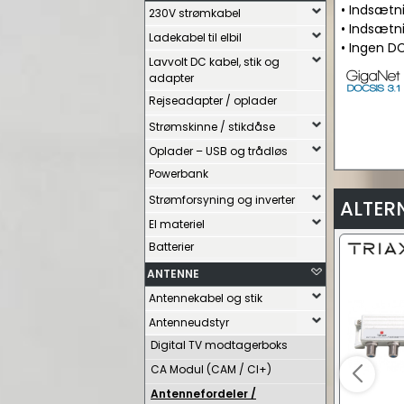
• Indsætn
230V strømkabel
• Indsætn
Ladekabel til elbil
• Ingen 
Lavvolt DC kabel, stik og
adapter
Rejseadapter / oplader
Strømskinne / stikdåse
Oplader – USB og trådløs
Powerbank
Strømforsyning og inverter
ALTER
El materiel
Batterier
ANTENNE
Antennekabel og stik
Antenneudstyr
Digital TV modtagerboks
CA Modul (CAM / CI+)
Antennefordeler /