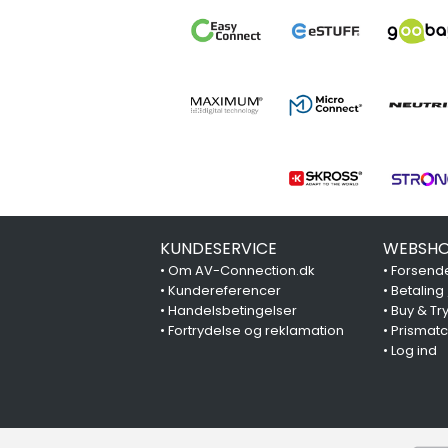
KUNDESERVICE
WEBSHO
•
Om AV-Connection.dk
•
Forsende
•
Kundereferencer
•
Betaling
•
Handelsbetingelser
•
Buy & Tr
•
Fortrydelse og reklamation
•
Prismat
•
Log ind