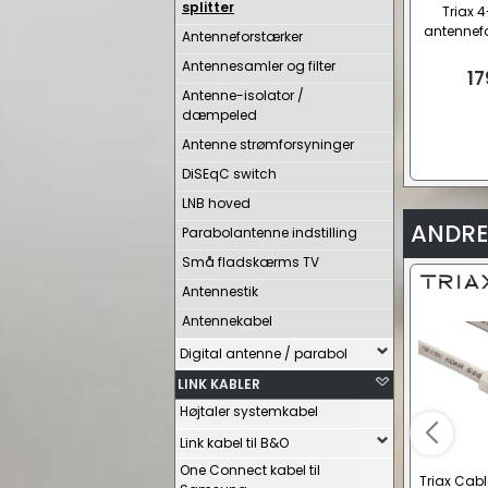
splitter
Triax 4
antennefo
Antenneforstærker
Antennesamler og filter
17
Antenne-isolator /
dæmpeled
Antenne strømforsyninger
DiSEqC switch
LNB hoved
ANDRE
Parabolantenne indstilling
Små fladskærms TV
Antennestik
Antennekabel
Digital antenne / parabol
LINK KABLER
Højtaler systemkabel
Link kabel til B&O
One Connect kabel til
Triax Cab