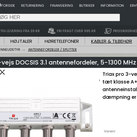
FORSIDE
RETURNERING
FINANSIERING
BUTIKKER
INFORMATION
ERH
TIG LEVERING FRA 39 KR
FRI FRAGT OVER 995 KR
PRISSIKKERHE
HØJTALER
HØRETELEFONER
KABLER & TILBEHØR
ENNEUDSTYR
ANTENNEFORDELER / SPLITTER
-vejs DOCSIS 3.1 antennefordeler, 5-1300 MHz
Triax pro 3-ve
tæt klasse A+ k
antenneinstal
dæmpning er 
Varenr: