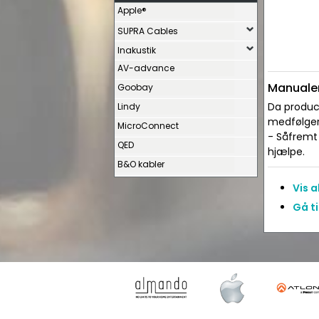
Apple®
SUPRA Cables
Inakustik
AV-advance
Manualer
Goobay
Da produce
Lindy
medfølger 
MicroConnect
- Såfremt 
QED
hjælpe.
B&O kabler
Vis 
Gå ti