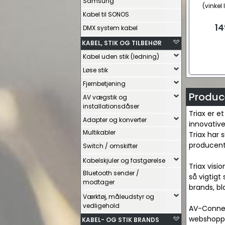
Samsung
(vinkel
Kabel til SONOS
14
DMX system kabel
KABEL, STIK OG TILBEHØR
Kabel uden stik (ledning)
Løse stik
Fjernbetjening
Produce
AV vægstik og
installationsdåser
Triax er e
Adapter og konverter
innovative
Multikabler
Triax har s
producent
Switch / omskifter
Kabelskjuler og fastgørelse
Triax visi
Bluetooth sender /
så vigtigt
modtager
brands, bl
Værktøj, måleudstyr og
vedligehold
AV-Connect
webshoppen
KABEL- OG STIK BRANDS