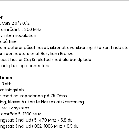
r:
DOCSIS 2.0/3.0/3.1
s område 5...1300 MHz
iv intermodulation
e på linie
connectorer påsat huset, sikrer at overskruning ikke kan finde st
er i connectors er af Beryllium Bronze
e-cast hus er Cu/Sn plated med alu bundplade
tandig hus og connectors
tioner:
3 stk.
dsætningstab
rte med en impedance på 75 Ohm
ering, Klasse A+ første klasses afskærmning
il SMATV system
s område 5-1300 MHz
ingstab (ind-ud) 5-470 Mhz < 5.8 dB
ingstab (ind-ud) 862-1006 MHz < 6.5 dB