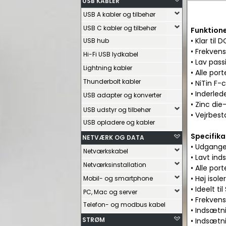
USB KABLER
USB A kabler og tilbehør
USB C kabler og tilbehør
Funktione
• Klar til 
USB hub
• Frekven
Hi-Fi USB lydkabel
• Lav pass
Lightning kabler
• Alle port
Thunderbolt kabler
• NiTin F-
• Inderled
USB adapter og konverter
• Zinc di
USB udstyr og tilbehør
• Vejrbes
USB opladere og kabler
Specifika
NETVÆRK OG DATA
• Udgange 
Netværkskabel
• Lavt in
Netværksinstallation
• Alle po
• Høj isol
Mobil- og smartphone
• Ideelt t
PC, Mac og server
• Frekven
Telefon- og modbus kabel
• Indsætn
STRØM
• Indsætn