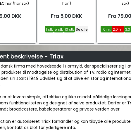
 IEC hun/hanstik)
han)
stik)
9,00
DKK
Fra
5,00
DKK
Fra
79,0
1 stk
5 stk
10 stk
Se alle
1,0 m.
2,0 m.
3,0
nt beskrivelse - Triax
t dansk firma med hovedsæde i Hornsyld, der specialiserer sig i 
 produkter til modtagelse og distribution af TV, radio og internet
iden sin start i 1949 udviklet sig til at blive en stor og internationa
.
on er at levere simple, effektive og ikke mindst pålidelige løsning
 som funktionaliteten og designet af selve produktet. Derfor er T
andt broadcastere, kabeloperatører og private verden over.
ion er autoriseret Triax forhandler og kan tilbyde alle produkter 
, kontakt os blot for yderligere info.