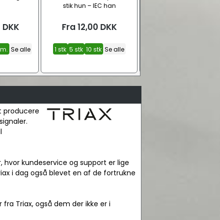
stik hun – IEC han
modstand/terminato
0
DKK
Fra
12,00
DKK
Fra
10,00
DKK
 m.
Se alle
1 stk
5 stk
10 stk
Se alle
1 stk
5 stk
10 stk
Se all
at producere
signaler.
l
er, hvor kundeservice og support er lige
riax i dag også blevet en af de fortrukne
fra Triax, også dem der ikke er i