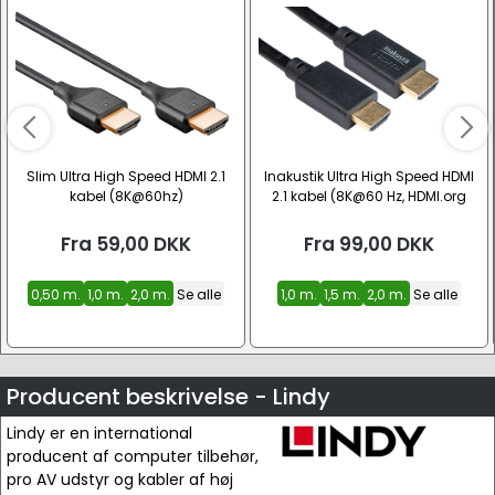
Slim Ultra High Speed HDMI 2.1
Inakustik Ultra High Speed HDMI
kabel (8K@60hz)
2.1 kabel (8K@60 Hz, HDMI.org
Certified)
Fra
59,00
DKK
Fra
99,00
DKK
0,50 m.
1,0 m.
2,0 m.
Se alle
1,0 m.
1,5 m.
2,0 m.
Se alle
Producent beskrivelse - Lindy
Lindy er en international
producent af computer tilbehør,
pro AV udstyr og kabler af høj