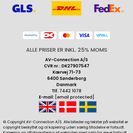
ALLE PRISER ER INKL. 25% MOMS
AV-Connection A/S
CVR nr.: DK27907547
Kærvej 71-73
6400 Sønderborg
Danmark
Tlf.
7442 1078
E-mail:
[email protected]
© Copyright AV-Connection A/S. Alle billeder og tekster på websitet er
copyright beskyttet og al kopiering uden særlig tilladelse er forbudt.
Kopiering og affotografering af websiden med salg for øje er forbudt