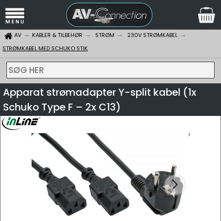
AV
KABLER & TILBEHØR
STRØM
230V STRØMKABEL
STRØMKABEL MED SCHUKO STIK
SØG HER
Apparat strømadapter Y-split kabel (1x
Schuko Type F – 2x C13)