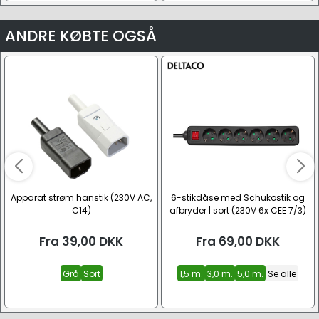
ANDRE KØBTE OGSÅ
Apparat strøm hanstik (230V AC,
6-stikdåse med Schukostik og
C14)
afbryder | sort (230V 6x CEE 7/3)
Fra
39,00
DKK
Fra
69,00
DKK
Grå
Sort
1,5 m.
3,0 m.
5,0 m.
Se alle