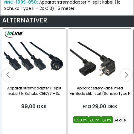
NNC-1099-050:
Apparat strømadapter Y-split kabel (1x
Schuko Type F – 2x C13) | 5 meter
ALTERNATIVER
Apparat strømadapter Y-split
Apparat strømkabel med
kabel (1x Schuko CEE7/7 – 3x
vinklede stik | sort (Schuko Type F
C13)
– C13)
89,00
DKK
Fra
29,00
DKK
0,50 m.
2,0 m.
1,8 m.
Se alle