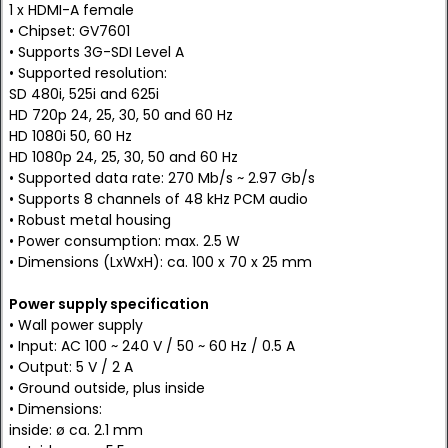
1 x HDMI-A female
• Chipset: GV7601
• Supports 3G-SDI Level A
• Supported resolution:
SD 480i, 525i and 625i
HD 720p 24, 25, 30, 50 and 60 Hz
HD 1080i 50, 60 Hz
HD 1080p 24, 25, 30, 50 and 60 Hz
• Supported data rate: 270 Mb/s ~ 2.97 Gb/s
• Supports 8 channels of 48 kHz PCM audio
• Robust metal housing
• Power consumption: max. 2.5 W
• Dimensions (LxWxH): ca. 100 x 70 x 25 mm
Power supply specification
• Wall power supply
• Input: AC 100 ~ 240 V / 50 ~ 60 Hz / 0.5 A
• Output: 5 V / 2 A
• Ground outside, plus inside
• Dimensions:
inside: ø ca. 2.1 mm