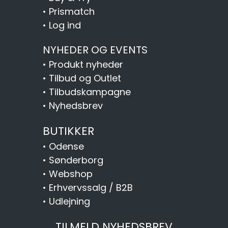
•
Prismatch
•
Log ind
NYHEDER OG EVENTS
•
Produkt nyheder
•
Tilbud og Outlet
•
Tilbudskampagne
•
Nyhedsbrev
BUTIKKER
•
Odense
•
Sønderborg
•
Webshop
•
Erhvervssalg / B2B
•
Udlejning
TILMELD NYHEDSBREV