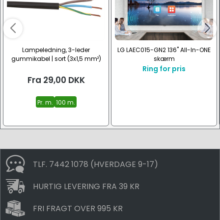
Lampeledning, 3-leder
LG LAEC015-GN2 136" All-In-ONE
gummikabel | sort (3x1,5 mm²)
skærm
Ring for pris
Fra
29,00
DKK
Pr. m.
100 m.
TLF. 7442 1078 (HVERDAGE 9-17)
HURTIG LEVERING FRA 39 KR
FRI FRAGT OVER 995 KR