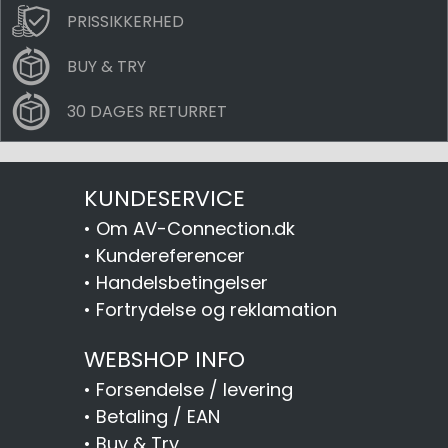
PRISSIKKERHED
BUY & TRY
30 DAGES RETURRET
KUNDESERVICE
•
Om AV-Connection.dk
•
Kundereferencer
•
Handelsbetingelser
•
Fortrydelse og reklamation
WEBSHOP INFO
•
Forsendelse / levering
•
Betaling / EAN
•
Buy & Try