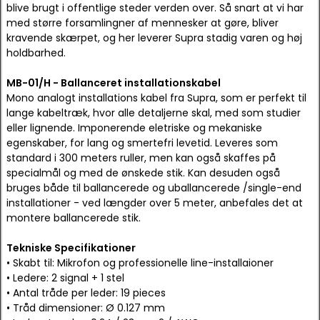
blive brugt i offentlige steder verden over. Så snart at vi har
med større forsamlingner af mennesker at gøre, bliver
kravende skærpet, og her leverer Supra stadig varen og høj
holdbarhed.
MB-01/H - Ballanceret installationskabel
Mono analogt installations kabel fra Supra, som er perfekt til
lange kabeltræk, hvor alle detaljerne skal, med som studier
eller lignende. Imponerende eletriske og mekaniske
egenskaber, for lang og smertefri levetid. Leveres som
standard i 300 meters ruller, men kan også skaffes på
specialmål og med de ønskede stik. Kan desuden også
bruges både til ballancerede og uballancerede /single-end
installationer - ved længder over 5 meter, anbefales det at
montere ballancerede stik.
Tekniske Specifikationer
• Skabt til: Mikrofon og professionelle line-installaioner
• Ledere: 2 signal + 1 stel
• Antal tråde per leder: 19 pieces
• Tråd dimensioner: Ø 0.127 mm