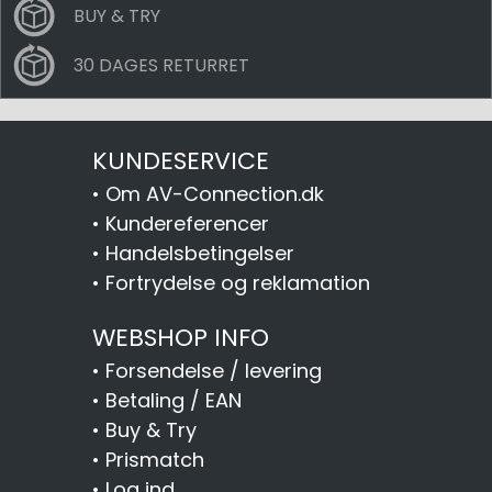
BUY & TRY
30 DAGES RETURRET
KUNDESERVICE
•
Om AV-Connection.dk
•
Kundereferencer
•
Handelsbetingelser
•
Fortrydelse og reklamation
WEBSHOP INFO
•
Forsendelse / levering
•
Betaling / EAN
•
Buy & Try
•
Prismatch
•
Log ind