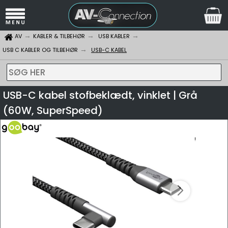
AV
KABLER & TILBEHØR
USB KABLER
USB C KABLER OG TILBEHØR
USB-C KABEL
SØG HER
USB-C kabel stofbeklædt, vinklet | Grå
(60W, SuperSpeed)