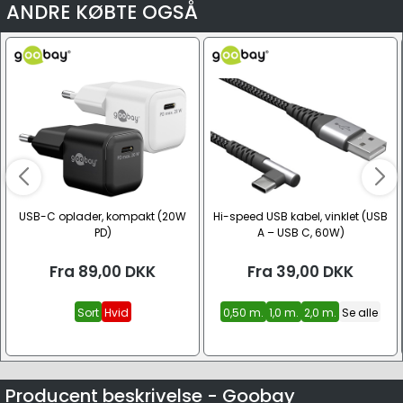
ANDRE KØBTE OGSÅ
USB-C oplader, kompakt (20W
Hi-speed USB kabel, vinklet (USB
PD)
A – USB C, 60W)
Fra
89,00
DKK
Fra
39,00
DKK
Sort
Hvid
0,50 m.
1,0 m.
2,0 m.
Se alle
Producent beskrivelse - Goobay