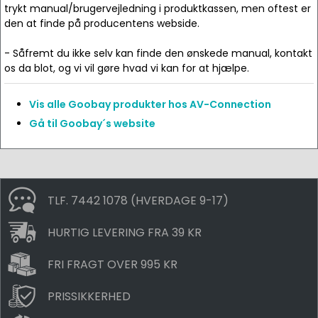
trykt manual/brugervejledning i produktkassen, men oftest er
den at finde på producentens webside.
- Såfremt du ikke selv kan finde den ønskede manual, kontakt
os da blot, og vi vil gøre hvad vi kan for at hjælpe.
Vis alle Goobay produkter hos AV-Connection
Gå til Goobay´s website
TLF. 7442 1078 (HVERDAGE 9-17)
HURTIG LEVERING FRA 39 KR
FRI FRAGT OVER 995 KR
PRISSIKKERHED