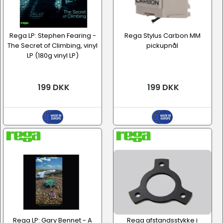
Rega LP: Stephen Fearing -
Rega Stylus Carbon MM
The Secret of Climbing, vinyl
pickupnål
LP (180g vinyl LP)
199 DKK
199 DKK
Rega LP: Gary Bennet - A
Rega afstandsstykke i