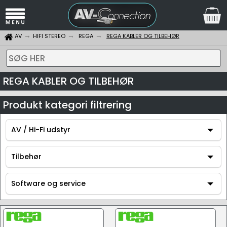
AV
HIFI STEREO
REGA
REGA KABLER OG TILBEHØR
SØG HER
REGA KABLER OG TILBEHØR
Produkt kategori filtrering
AV / Hi-Fi udstyr
AV / Hi-Fi udstyr
Tilbehør
Tilbehør
Software og service
Software og service