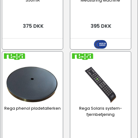
350mA
Measuring Machine
375 DKK
395 DKK
Rega phenol pladetallerken
Rega Solaris system-
fjernbetjening