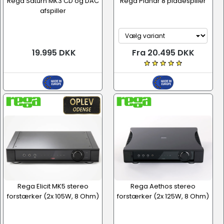
Rega Saturn MK3 CD og DAC
Rega Planar 8 pladespiller
afspiller
19.995 DKK
Fra 20.495 DKK
Rega Elicit MK5 stereo
Rega Aethos stereo
forstærker (2x 105W, 8 Ohm)
forstærker (2x 125W, 8 Ohm)