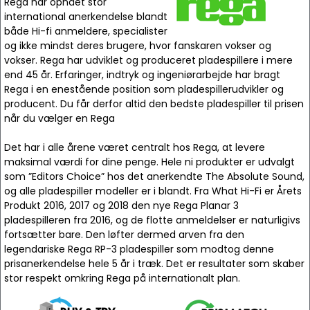
Rega har opnået stor
international anerkendelse blandt
både Hi-fi anmeldere, specialister
og ikke mindst deres brugere, hvor fanskaren vokser og
vokser. Rega har udviklet og produceret pladespillere i mere
end 45 år. Erfaringer, indtryk og ingeniørarbejde har bragt
Rega i en enestående position som pladespillerudvikler og
producent. Du får derfor altid den bedste pladespiller til prisen
når du vælger en Rega
Det har i alle årene været centralt hos Rega, at levere
maksimal værdi for dine penge. Hele ni produkter er udvalgt
som ”Editors Choice” hos det anerkendte The Absolute Sound,
og alle pladespiller modeller er i blandt. Fra What Hi-Fi er Årets
Produkt 2016, 2017 og 2018 den nye Rega Planar 3
pladespilleren fra 2016, og de flotte anmeldelser er naturligivs
fortsætter bare. Den løfter dermed arven fra den
legendariske Rega RP-3 pladespiller som modtog denne
prisanerkendelse hele 5 år i træk. Det er resultater som skaber
stor respekt omkring Rega på internationalt plan.