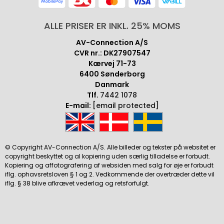
ALLE PRISER ER INKL. 25% MOMS
AV-Connection A/S
CVR nr.: DK27907547
Kærvej 71-73
6400 Sønderborg
Danmark
Tlf.
7442 1078
E-mail:
[email protected]
© Copyright AV-Connection A/S. Alle billeder og tekster på websitet er
copyright beskyttet og al kopiering uden særlig tilladelse er forbudt.
Kopiering og affotografering af websiden med salg for øje er forbudt
iflg. ophavsretsloven § 1 og 2. Vedkommende der overtræder dette vil
iflg. § 38 blive afkrævet vederlag og retsforfulgt.