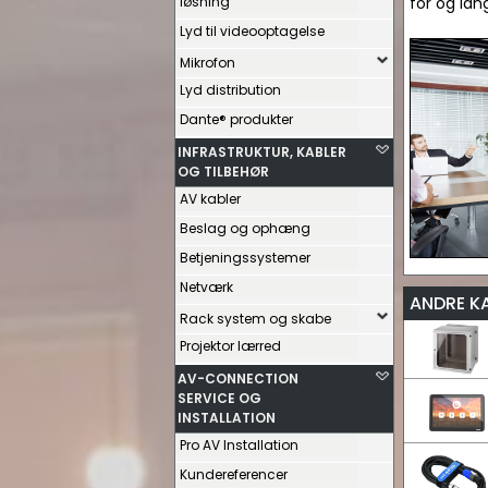
løsning
for og lan
Lyd til videooptagelse
Mikrofon
Lyd distribution
Dante® produkter
INFRASTRUKTUR, KABLER
OG TILBEHØR
AV kabler
Beslag og ophæng
Betjeningssystemer
Netværk
ANDRE K
Rack system og skabe
Projektor lærred
AV-CONNECTION
SERVICE OG
INSTALLATION
Pro AV Installation
Kundereferencer