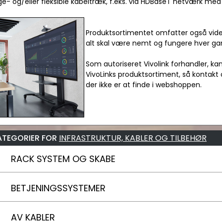
ge- og/eller fleksible kabeltræk, f.eks. via HDBaseT netværk med C
Produktsortimentet omfatter også vide
alt skal være nemt og fungere hver ga
Som autoriseret Vivolink forhandler, ka
VivoLinks produktsortiment, så kontakt 
der ikke er at finde i webshoppen.
ATEGORIER FOR
INFRASTRUKTUR, KABLER OG TILBEHØR
RACK SYSTEM OG SKABE
BETJENINGSSYSTEMER
AV KABLER