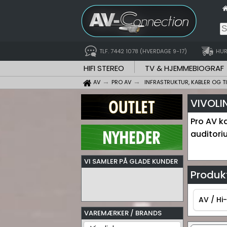
TLF. 7442 1078 (HVERDAGE 9-17)
HUR
HIFI STEREO
TV & HJEMMEBIOGRAF
AV
PRO AV
INFRASTRUKTUR, KABLER OG T
VIVOLI
Pro AV ka
auditori
VI SAMLER PÅ GLADE KUNDER
Produkt
AV / Hi-
VAREMÆRKER / BRANDS
AV / Hi