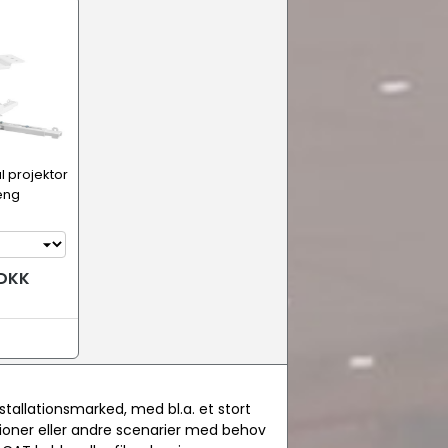
Projektorbeslag og ophæng
l projektor
æng
 DKK
nstallationsmarked, med bl.a. et stort
ationer eller andre scenarier med behov