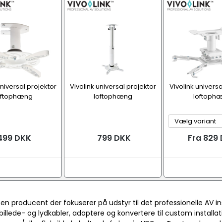
universal projektor
Vivolink universal projektor
Vivolink universa
oftophæng
loftophæng
loftoph
499 DKK
799 DKK
Fra 829
r en producent der fokuserer på udstyr til det professionelle AV i
billede- og lydkabler, adaptere og konvertere til custom install