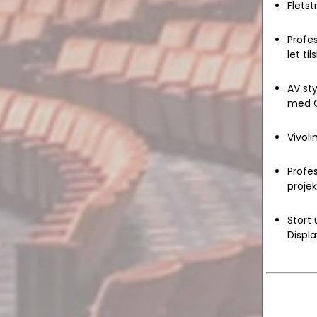
Flets
Profes
let ti
AV sty
med C
Vivoli
Profes
projek
Stort 
Displa