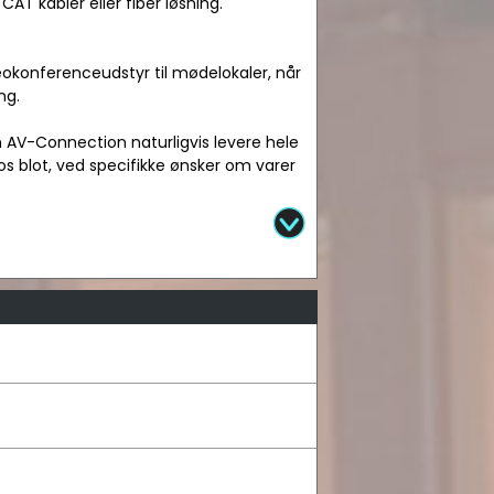
AT kabler eller fiber løsning.
okonferenceudstyr til mødelokaler, når
ng.
n AV-Connection naturligvis levere hele
os blot, ved specifikke ønsker om varer