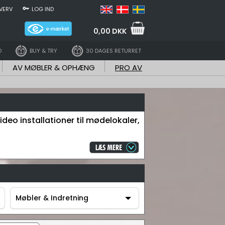
VERV
LOG IND
0,00 DKK
D
BUY & TRY
30 DAGES RETURRET
AV MØBLER & OPHÆNG
PRO AV
ideo installationer til mødelokaler,
Møbler & Indretning
Møbler & Indretning