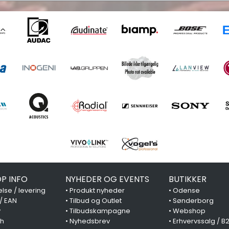
P INFO
NYHEDER OG EVENTS
BUTIKKER
lse / levering
•
Produkt nyheder
•
Odense
 / EAN
•
Tilbud og Outlet
•
Sønderborg
y
•
Tilbudskampagne
•
Webshop
ch
•
Nyhedsbrev
•
Erhvervssalg / B