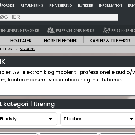
FORSIDE
RETURNERING
FINANSIERING
BUTIKKER
INFORMATION
ERH
TIG LEVERING FRA 39 KR
FRI FRAGT OVER 995 KR
PRISSIKKERHE
HØJTALER
HØRETELEFONER
KABLER & TILBEHØR
ILBEHØR
VIVOLINK
NK
bler, AV-elektronik og møbler til professionelle audio/v
um, konferencerum i virksomheder og institutioner.
 kategori filtrering
Fi udstyr
Tilbehør
-Fi udstyr
Tilbehør