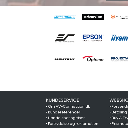
KUNDESERVICE
WEBSHO
•
Om AV-Connection.dk
•
Forsende
•
Kundereferencer
•
Betaling
•
Handelsbetingelser
•
Buy & Tr
•
Fortrydelse og reklamation
•
Prismat