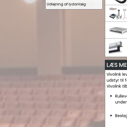
Udlejning af lydanlæg
LÆS ME
Vivolink l
udstyr til
Vivolink t
Rullev
under
Beslag