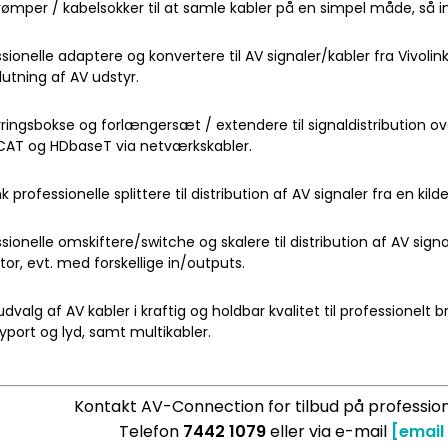
trømper / kabelsokker til at samle kabler på en simpel måde, så 
sionelle adaptere og konvertere til AV signaler/kabler fra Vivolink
lslutning af AV udstyr.
ringsbokse og forlængersæt / extendere til signaldistribution ove
AT og HDbaseT via netværkskabler.
nk professionelle splittere til distribution af AV signaler fra en kild
sionelle omskiftere/switche og skalere til distribution af AV signal
tor, evt. med forskellige in/outputs.
udvalg af AV kabler i kraftig og holdbar kvalitet til professionelt bru
yport og lyd, samt multikabler.
Kontakt AV-Connection for tilbud på profession
Telefon
7442 1079
eller via e-mail
[email