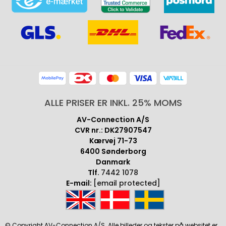
ALLE PRISER ER INKL. 25% MOMS
AV-Connection A/S
CVR nr.: DK27907547
Kærvej 71-73
6400 Sønderborg
Danmark
Tlf.
7442 1078
E-mail:
[email protected]
© Copyright AV-Connection A/S. Alle billeder og tekster på websitet er