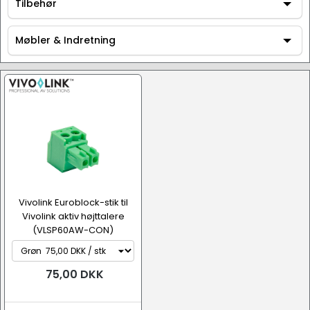
AV / Hi-Fi udstyr
Tilbehør
Tilbehør
Møbler & Indretning
Møbler & Indretning
Vivolink Euroblock-stik til
Vivolink aktiv højttalere
(VLSP60AW-CON)
Højttalerstik
75,00 DKK