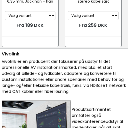
6,35 mm. Jack han – han
stereo kabelsæt
Fra 189 DKK
Fra 259 DKK
Vivolink
Vivolink er en producent der fokuserer på udstyr til det
professionelle AV installationsmarked, med bl.a. et stort
udvalg af billede- og lydkabler, adaptere og konvertere til
custom installationer eller andre scenarier med behov for og
lange- og/eller fleksible kabeltræk, f.eks. via HDBaseT netværk
med CAT kabler eller fiber løsning.
Produktsortimentet
omfatter også
videokonferenceudstyr til
mødelokaler, når alt skal