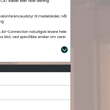
AT kabler eller fiber løsning.
okonferenceudstyr til mødelokaler, når
ng.
n AV-Connection naturligvis levere hele
os blot, ved specifikke ønsker om varer