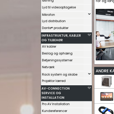
løsning
for og lan
Lyd til videooptagelse
Mikrofon
Lyd distribution
Dante® produkter
INFRASTRUKTUR, KABLER
OG TILBEHØR
AV kabler
Beslag og ophæng
Betjeningssystemer
Netværk
ANDRE K
Rack system og skabe
Projektor lærred
AV-CONNECTION
SERVICE OG
INSTALLATION
Pro AV Installation
Kundereferencer