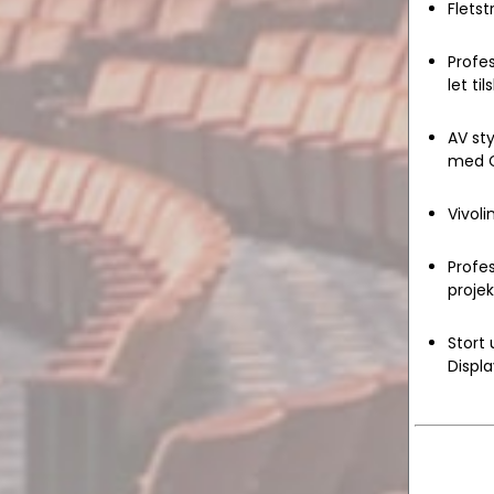
Flets
Profes
let ti
AV sty
med C
Vivoli
Profes
projek
Stort 
Displa