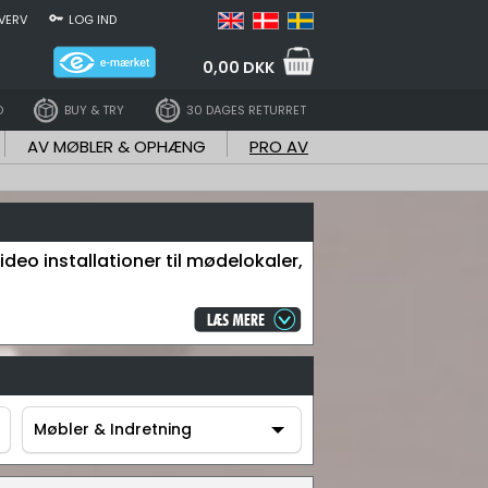
VERV
LOG IND
0,00 DKK
D
BUY & TRY
30 DAGES RETURRET
AV MØBLER & OPHÆNG
PRO AV
ideo installationer til mødelokaler,
Møbler & Indretning
Møbler & Indretning