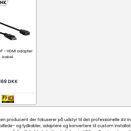
Adapter-stik/kabel
 DP - HDMI adapter
kabel
169 DKK
r en producent der fokuserer på udstyr til det professionelle AV i
billede- og lydkabler, adaptere og konvertere til custom install