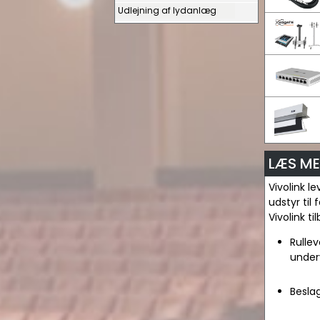
Udlejning af lydanlæg
LÆS ME
Vivolink l
udstyr til
Vivolink t
Rullev
under
Beslag