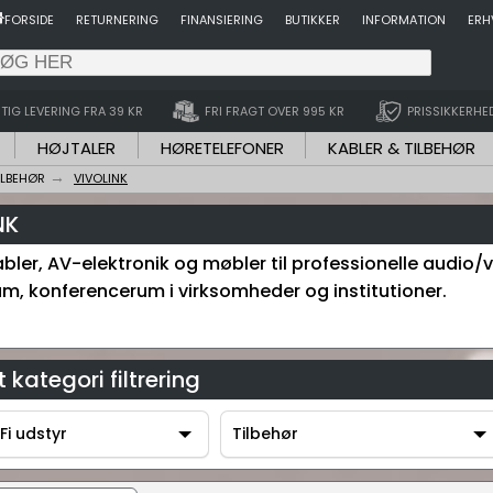
FORSIDE
RETURNERING
FINANSIERING
BUTIKKER
INFORMATION
ERH
TIG LEVERING FRA 39 KR
FRI FRAGT OVER 995 KR
PRISSIKKERHE
HØJTALER
HØRETELEFONER
KABLER & TILBEHØR
ILBEHØR
VIVOLINK
NK
bler, AV-elektronik og møbler til professionelle audio/v
um, konferencerum i virksomheder og institutioner.
 kategori filtrering
Fi udstyr
Tilbehør
-Fi udstyr
Tilbehør