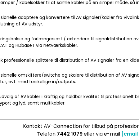
trømper / kabelsokker til at samle kabler på en simpel måde, så 
sionelle adaptere og konvertere til AV signaler/kabler fra Vivolink
lslutning af AV udstyr.
ringsbokse og forlængersæt / extendere til signaldistribution ove
AT og HDbaseT via netværkskabler.
nk professionelle splittere til distribution af AV signaler fra en kild
sionelle omskiftere/switche og skalere til distribution af AV signal
tor, evt. med forskellige in/outputs.
udvalg af AV kabler i kraftig og holdbar kvalitet til professionelt bru
yport og lyd, samt multikabler.
Kontakt AV-Connection for tilbud på profession
Telefon
7442 1079
eller via e-mail
[email