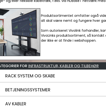
ge- og/eller fleksible kabeltræk, f.eks. via HDBaseT netværk med C
Produktsortimentet omfatter også vide
alt skal være nemt og fungere hver ga
Som autoriseret Vivolink forhandler, ka
VivoLinks produktsortiment, så kontakt 
der ikke er at finde i webshoppen.
ATEGORIER FOR
INFRASTRUKTUR, KABLER OG TILBEHØR
RACK SYSTEM OG SKABE
BETJENINGSSYSTEMER
AV KABLER