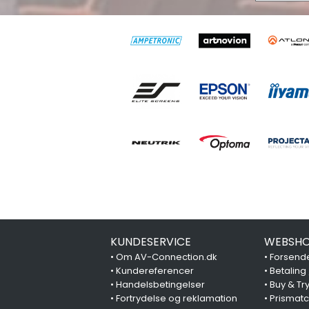
KUNDESERVICE
WEBSHO
•
Om AV-Connection.dk
•
Forsende
•
Kundereferencer
•
Betaling
•
Handelsbetingelser
•
Buy & Tr
•
Fortrydelse og reklamation
•
Prismat