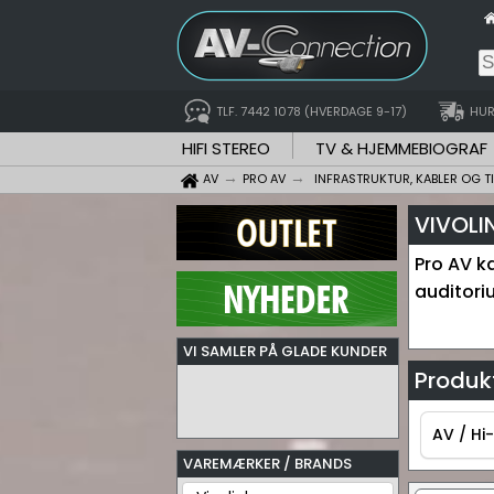
TLF. 7442 1078 (HVERDAGE 9-17)
HUR
HIFI STEREO
TV & HJEMMEBIOGRAF
AV
PRO AV
INFRASTRUKTUR, KABLER OG T
VIVOLI
Pro AV ka
auditori
VI SAMLER PÅ GLADE KUNDER
Produkt
AV / Hi-
VAREMÆRKER / BRANDS
AV / Hi