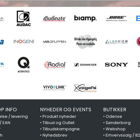
P INFO
NYHEDER OG EVENTS
BUTIKKER
lse / levering
•
Produkt nyheder
•
Odense
 / EAN
•
Tilbud og Outlet
•
Sønderborg
y
•
Tilbudskampagne
•
Webshop
ch
•
Nyhedsbrev
•
Erhvervssalg / B