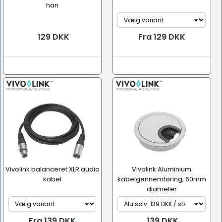
han
129 DKK
Fra 129 DKK
Vivolink balanceret XLR audio
Vivolink Aluminium
kabel
kabelgennemføring, 60mm
diameter
Fra 139 DKK
139 DKK