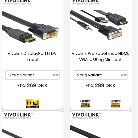
Vivolink DisplayPort til DVI
Vivolink Pro kabel med HDMI,
kabel
VGA, USB og MiniJack
Fra 269 DKK
Fra 289 DKK