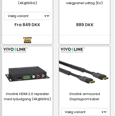
(4K@60Hz)
vægpanel udtag (EU)
Fra 849 DKK
889 DKK
Vivolink HDMI 2.0 repeater
Vivolink armoured
med lydudgang (4K@60Hz)
Displayport kabel