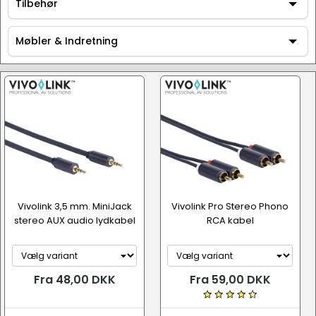
AV / Hi-Fi udstyr
Tilbehør
Tilbehør
Møbler & Indretning
Møbler & Indretning
Vivolink 3,5 mm. MiniJack
Vivolink Pro Stereo Phono
stereo AUX audio lydkabel
RCA kabel
Fra 48,00 DKK
Fra 59,00 DKK