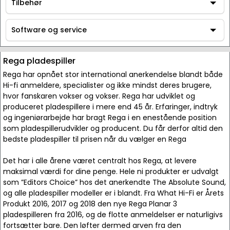
AV / Hi-Fi udstyr
Tilbehør
Tilbehør
Software og service
Software og service
Rega pladespiller
Rega har opnået stor international anerkendelse blandt både
Hi-fi anmeldere, specialister og ikke mindst deres brugere,
hvor fanskaren vokser og vokser. Rega har udviklet og
produceret pladespillere i mere end 45 år. Erfaringer, indtryk
og ingeniørarbejde har bragt Rega i en enestående position
som pladespillerudvikler og producent. Du får derfor altid den
bedste pladespiller til prisen når du vælger en Rega
Det har i alle årene været centralt hos Rega, at levere
maksimal værdi for dine penge. Hele ni produkter er udvalgt
som ”Editors Choice” hos det anerkendte The Absolute Sound,
og alle pladespiller modeller er i blandt. Fra What Hi-Fi er Årets
Produkt 2016, 2017 og 2018 den nye Rega Planar 3
pladespilleren fra 2016, og de flotte anmeldelser er naturligivs
fortsætter bare. Den løfter dermed arven fra den