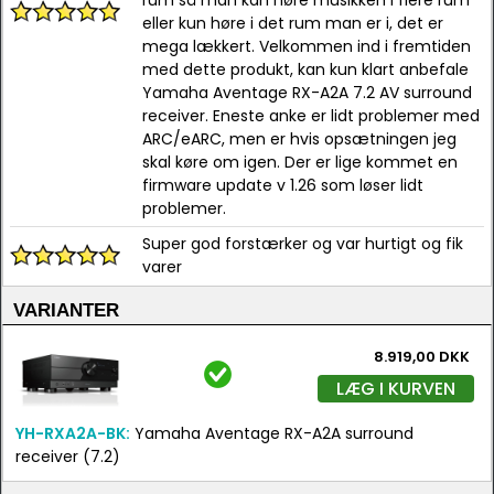
rum så man kan høre musikken i flere rum
eller kun høre i det rum man er i, det er
mega lækkert. Velkommen ind i fremtiden
med dette produkt, kan kun klart anbefale
Yamaha Aventage RX-A2A 7.2 AV surround
receiver. Eneste anke er lidt problemer med
ARC/eARC, men er hvis opsætningen jeg
skal køre om igen. Der er lige kommet en
firmware update v 1.26 som løser lidt
problemer.
Super god forstærker og var hurtigt og fik
varer
VARIANTER
8.919,00 DKK
LÆG I KURVEN
YH-RXA2A-BK:
Yamaha Aventage RX-A2A surround
receiver (7.2)