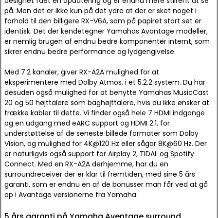
designet fået en opdatering og er endnu mere stilrent at se
på. Men det er ikke kun på det ydre at der er sket noget i
forhold til den billigere RX-V6A, som på papiret stort set er
identisk. Det der kendetegner Yamahas Avantage modeller,
er nemlig brugen af endnu bedre komponenter internt, som
sikrer endnu bedre performance og lydgengivelse.
Med 7.2 kanaler, giver RX-A2A mulighed for at
eksperimentere med Dolby Atmos, i et 5.2.2 system. Du har
desuden også mulighed for at benytte Yamahas MusicCast
20 og 50 højttalere som baghøjttalere, hvis du ikke ønsker at
trække kabler til dette. Vi finder også hele 7 HDMI indgange
og en udgang med eARC support og HDMI 2.1, for
understøttelse af de seneste billede formater som Dolby
Vision, og mulighed for 4K@120 Hz eller sågar 8K@60 Hz. Der
er naturligvis også support for Airplay 2, TIDAL og Spotify
Connect. Med en RX-A2A derhjemme, har du en
surroundreceiver der er klar til fremtiden, med sine 5 års
garanti, som er endnu en af de bonusser man får ved at gå
op i Avantage versionerne fra Yamaha.
5 års garanti på Yamaha Aventage surround