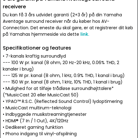
receivere
Du kan få 3 års udvidet garanti (2+3 år) på din Yamaha
Aventage surround receiver når du køber hos AV-
Connection. Det eneste du skal gøre, er at registrerer dit køb
på Yamahas hjemmeside via dette
link.
Specifikationer og features
• 7-kanals kraftig surroundlyd
--- 100 W pr. kanal (8 ohm, 20 Hz-20 kHz, 0.06% THD, 2
kanaler i brug)
--- 125 W pr. kanal (8 ohm, 1 kHz, 0.9% THD, 1 kanal i brug)
--- 150 W pr. kanal (8 ohm, 1 kHz, 10% THD, 1 kanal i brug)
• Mulighed for at tilføje trådløse surroundhøjttalere*
(*MusicCast 20 eller MusicCast 50)
• YPAO™ R.S.C. (Reflected Sound Control) lydoptimering
• MusicCast multirum-teknologi
• Indbyggede musikstreamingtjenester
• HDMI® (7 In / 1 Out), 4K/120Hz
• Dedikeret gaming funktion
• Phono indgang til vinyl-afspilning