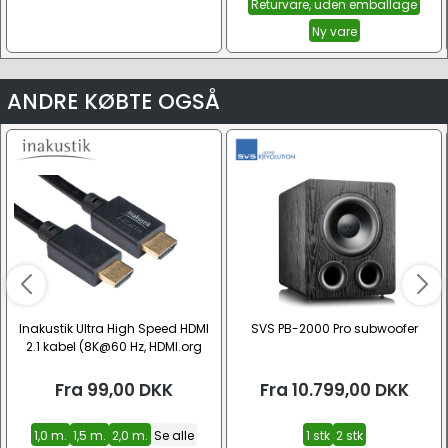
Returvare, uden emballage
Ny vare
ANDRE KØBTE OGSÅ
Inakustik Ultra High Speed HDMI
SVS PB-2000 Pro subwoofer
2.1 kabel (8K@60 Hz, HDMI.org
Certified)
Fra
99,00
DKK
Fra
10.799,00
DKK
1,0 m.
1,5 m.
2,0 m.
Se alle
1 stk
2 stk