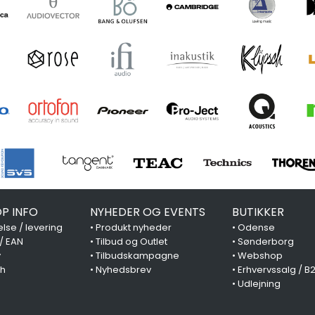
P INFO
NYHEDER OG EVENTS
BUTIKKER
lse / levering
•
Produkt nyheder
•
Odense
 / EAN
•
Tilbud og Outlet
•
Sønderborg
y
•
Tilbudskampagne
•
Webshop
ch
•
Nyhedsbrev
•
Erhvervssalg / B
•
Udlejning