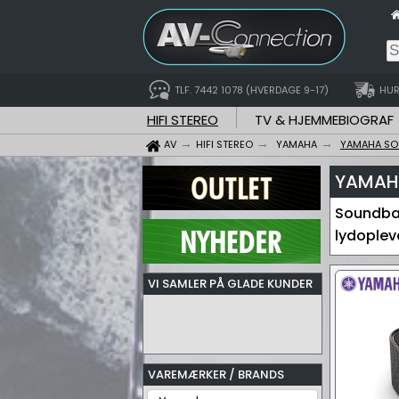
TLF. 7442 1078 (HVERDAGE 9-17)
HUR
HIFI STEREO
TV & HJEMMEBIOGRAF
AV
HIFI STEREO
YAMAHA
YAMAHA SO
YAMAH
Soundbar
lydoplev
VI SAMLER PÅ GLADE KUNDER
VAREMÆRKER / BRANDS