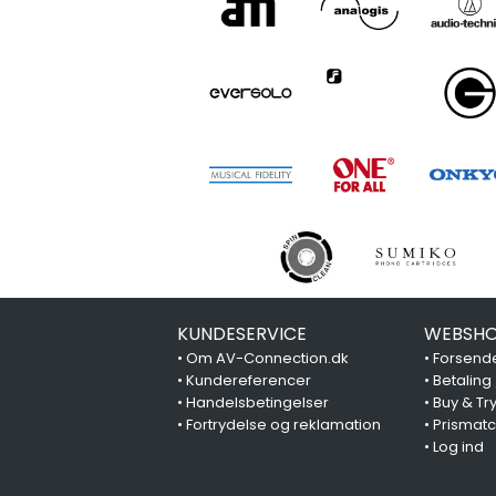
KUNDESERVICE
WEBSHO
•
Om AV-Connection.dk
•
Forsende
•
Kundereferencer
•
Betaling
•
Handelsbetingelser
•
Buy & Tr
•
Fortrydelse og reklamation
•
Prismat
•
Log ind