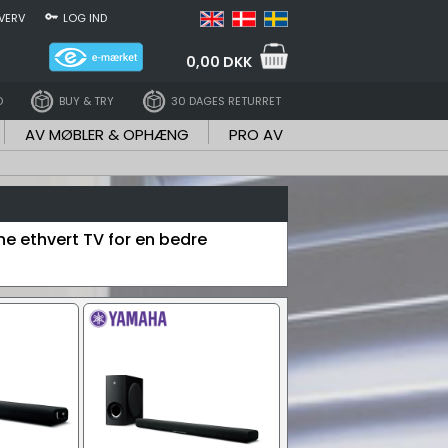
VERV
LOG IND
0,00 DKK
D
BUY & TRY
30 DAGES RETURRET
AV MØBLER & OPHÆNG
PRO AV
he ethvert TV for en bedre