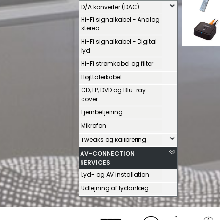
D/A konverter (DAC)
Hi-Fi signalkabel - Analog
stereo
Hi-Fi signalkabel - Digital
lyd
Hi-Fi strømkabel og filter
Højttalerkabel
CD, LP, DVD og Blu-ray
cover
Fjernbetjening
Mikrofon
Tweaks og kalibrering
AV-CONNECTION
SERVICES
Lyd- og AV installation
Udlejning af lydanlæg