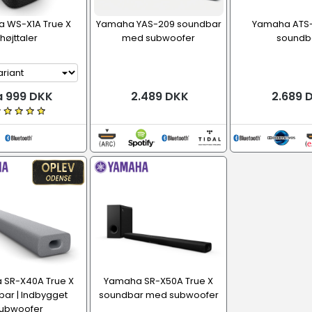
 WS-X1A True X
Yamaha YAS-209 soundbar
Yamaha ATS
højttaler
med subwoofer
soundb
a 999 DKK
2.489 DKK
2.689 
 SR-X40A True X
Yamaha SR-X50A True X
ar | Indbygget
soundbar med subwoofer
ubwoofer