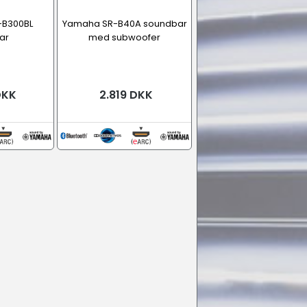
-B300BL
Yamaha SR-B40A soundbar
ar
med subwoofer
DKK
2.819 DKK