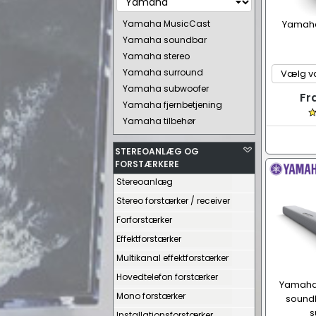
Yamaha MusicCast
Yamaha
Yamaha soundbar
Yamaha stereo
Yamaha surround
Yamaha subwoofer
Fr
Yamaha fjernbetjening
Yamaha tilbehør
STEREOANLÆG OG
FORSTÆRKERE
Stereoanlæg
Stereo forstærker / receiver
Forforstærker
Effektforstærker
Multikanal effektforstærker
Hovedtelefon forstærker
Yamaha
Mono forstærker
soundb
s
Installationsforstærker