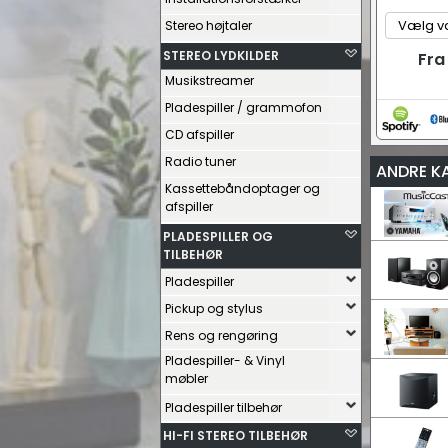
Stereo højtaler
STEREO LYDKILDER
Fra
Musikstreamer
Pladespiller / grammofon
CD afspiller
Radio tuner
ANDRE K
Kassettebåndoptager og
afspiller
PLADESPILLER OG
TILBEHØR
Pladespiller
Pickup og stylus
Rens og rengøring
Pladespiller- & Vinyl
møbler
Pladespiller tilbehør
HI-FI STEREO TILBEHØR