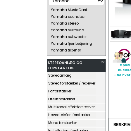
Yamaha MusicCast
Yamaha soundbar
Yamaha stereo
Yamaha surround
Yamaha subwoofer
Yamaha fjernbetjening
Yamaha tilbehør
STEREOANLÆG OG
Oplev 
FORSTÆRKERE
butikk
- Se hvor
Stereoanlæg
Stereo forstærker / receiver
Forforstærker
Effektforstærker
Multikanal effektforstærker
Hovedtelefon forstærker
Mono forstærker
BESKRIV
Installationsforstærker