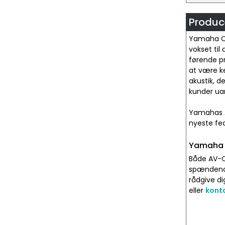
Produc
Yamaha Co
vokset til
førende p
at være ke
akustik, d
kunder ua
Yamahas AV
nyeste fea
Yamaha 
Både AV-C
spændende 
rådgive di
eller
konta