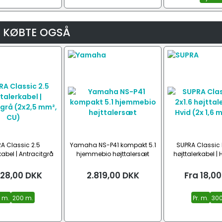
 KØBTE OGSÅ
A Classic 2.5
Yamaha NS-P41 kompakt 5.1
SUPRA Classic M
kabel | Antracitgrå
hjemmebio højttalersæt
højttalerkabel | H
2,5 mm², CU)
mm², C
28,00
DKK
2.819,00
DKK
Fra
18,00
. m.
200 m.
Pr. m.
300