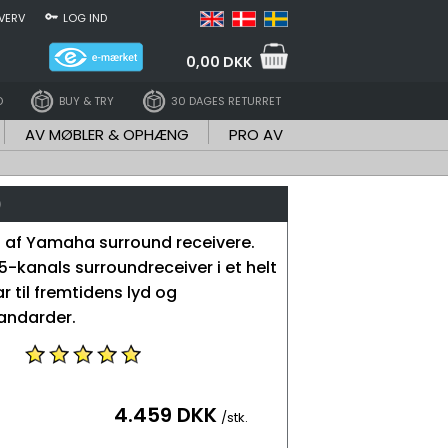
VERV
LOG IND
0,00 DKK
D
BUY & TRY
30 DAGES RETURRET
AV MØBLER & OPHÆNG
PRO AV
)
 af Yamaha surround receivere.
5-kanals surroundreceiver i et helt
ar til fremtidens lyd og
andarder.
4.459 DKK
/stk.