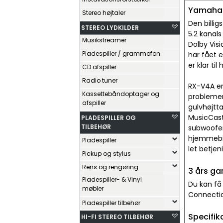
Yamaha 
Stereo højtaler
Den billi
STEREO LYDKILDER
5.2 kanal
Musikstreamer
Dolby Visi
Pladespiller / grammofon
har fået e
er klar ti
CD afspiller
Radio tuner
RX-V4A er
Kassettebåndoptager og
problemer
afspiller
gulvhøjtt
MusicCast
PLADESPILLER OG
TILBEHØR
subwoofer 
hjemmebio
Pladespiller
let betjen
Pickup og stylus
Rens og rengøring
3 års ga
Pladespiller- & Vinyl
Du kan få
møbler
Connectio
Pladespiller tilbehør
Specifik
HI-FI STEREO TILBEHØR