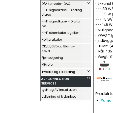
• 5-kanal 
D/A konverter (DAC)
--- 80 W/
Hi-Fi signalkabel - Analog
--- 115 W 
stereo
--- 115 W/
Hi-Fi signalkabel - Digital
--- 145 W/
lyd
• Mulighed
Hi-Fi strømkabel og filter
• YPAO™ l
Højttalerkabel
• Indbygg
• HDMI® (4
CD, LP, DVD og Blu-ray
cover
• Mål: 435
• Vægt: 8.
Fjernbetjening
Mikrofon
Tweaks og kalibrering
AV-CONNECTION
SERVICES
Lyd- og AV installation
Produkta
Udlejning af lydanlæg
Yamah