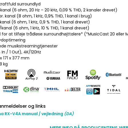
kraftfuld surroundlyd
kanal (6 ohm, 20 Hz – 20 kHz, 0,09 % THD, 2 kanaler drevet)
pr. kanal (8 ohm, 1 kHz, 0,9% THD, 1 kanal i brug)
kanal (6 ohm, 1 kHz, 0,9 % THD, 1 kanal drevet)
kanal (6 ohm, 1 kHz, 10 % THD, 1 kanal drevet)
 for at tilføje trådløse surroundhøjttalere* (*MusicCast 20 eller
ydoptimering
ede musikstreamingtjenester
 In / 1 Out), 4K/120Hz
 x 171 x 377 mm
8 kg
nmeldelser og links
a RX-V4A manual / vejledning
(DA)
MERE INFO PÅ PRODUCENTENS WEB