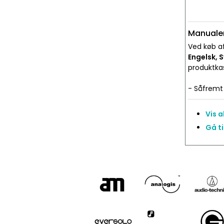
Manualer
Ved køb af
Engelsk, 
produktka
- Såfremt 
Vis 
Gå t