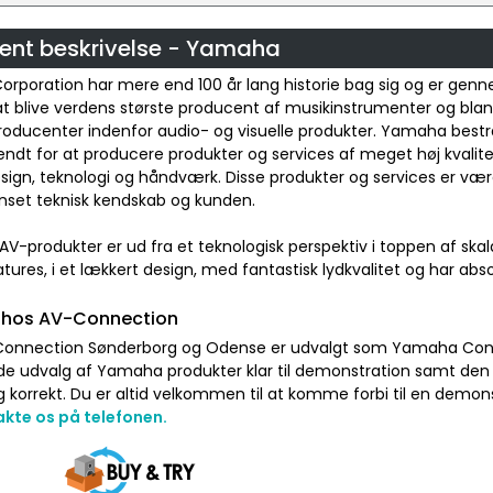
ent beskrivelse - Yamaha
rporation har mere end 100 år lang historie bag sig og er gen
 at blive verdens største producent af musikinstrumenter og bla
roducenter indenfor audio- og visuelle produkter. Yamaha best
ndt for at producere produkter og services af meget høj kvalitet
esign, teknologi og håndværk. Disse produkter og services er værd
nset teknisk kendskab og kunden.
-produkter er ud fra et teknologisk perspektiv i toppen af ska
tures, i et lækkert design, med fantastisk lydkvalitet og har ab
hos AV-Connection
onnection Sønderborg og Odense er udvalgt som Yamaha Concept
udvalg af Yamaha produkter klar til demonstration samt den tek
g korrekt. Du er altid velkommen til at komme forbi til en dem
kte os på telefonen.