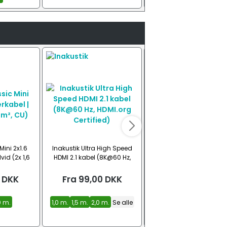
ini 2x1.6
Inakustik Ultra High Speed
Yamaha NS-SW50
vid (2x 1,6
HDMI 2.1 kabel (8K@60 Hz,
subwoofer
U)
HDMI.org Certified)
DKK
Fra
99,00
DKK
1.399,00
DKK
 m.
1,0 m.
1,5 m.
2,0 m.
Se alle