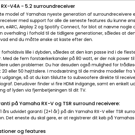
RX-V4A - 5.2 surroundreceiver
gste model af Yamahas nyeste generation af surroundreceivere er
s receiver med support for alle de seneste features du kunne øns
on, eARC, Airplay 2 og Spotify Connect, for blot at nævne nogle 
n overhaling i forhold til de tidligere generationer, således at 
l hvad end du måtte ønske at kaste efter den.
 forholdsvis lille i dybden, således at den kan passe ind i de f
. Med de fem forstærkerkanaler på 80 watt, er der nok power til 
alere uden problemer. Du har desuden også mulighed for trådløse
 20 eller 50 højttalere. I modsætning til de mindre modeller fr
udgange, så at du kan tilslutte to subwoofere direkte til receive
graf. Derudover finder vi fire HDMI indgange, samt en enkelt 
ing af lyden via fjernbetjeningen til dit TV.
ranti på Yamaha RX-V og TSR surround receivere:
 1 års udvidet garanti (2+1 år) på din Yamaha RX-V eller TSR sur
n. Det eneste du skal gøre, er at registrerer dit køb på Yamah
ationer og features