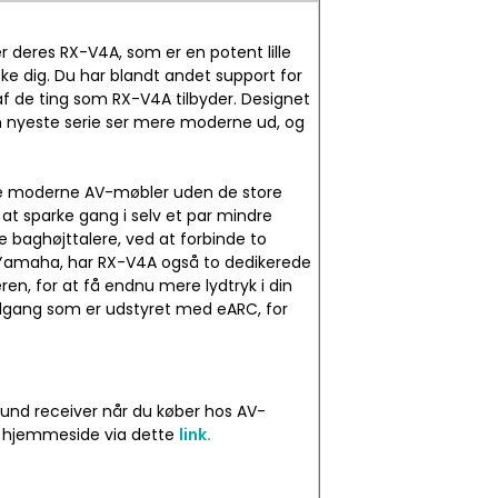
 deres RX-V4A, som er en potent lille
ke dig. Du har blandt andet support for
af de ting som RX-V4A tilbyder. Designet
den nyeste serie ser mere moderne ud, og
leste moderne AV-møbler uden de store
at sparke gang i selv et par mindre
 baghøjttalere, ved at forbinde to
a Yamaha, har RX-V4A også to dedikerede
ren, for at få endnu mere lydtryk i din
udgang som er udstyret med eARC, for
round receiver når du køber hos AV-
as hjemmeside via dette
link.