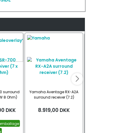
 surround
Yamaha Aventage RX-A2A
Yamaha Aventage RX-
00W 8 Ohm)
surround receiver (7.2)
surround receiver (7.2
00
DKK
8.919,00
DKK
14.869,00
DKK
 emballage
e