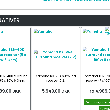
NATIVER
TSR-400 surround
Yamaha RX-V6A surround
Yamaha TSR-700
r (5 x 80W 6 Ohm)
receiver (7.2)
receiver (7 x 1
89,00
DKK
5.949,00
DKK
Fra
4.989,
Returvare, uden
Ny var