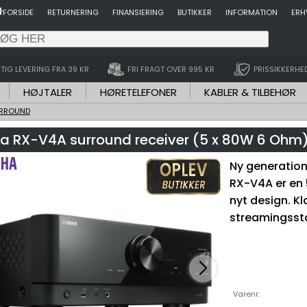
FORSIDE
RETURNERING
FINANSIERING
BUTIKKER
INFORMATION
ERH
TIG LEVERING FRA 39 KR
FRI FRAGT OVER 995 KR
PRISSIKKERHE
HØJTALER
HØRETELEFONER
KABLER & TILBEHØR
RROUND
 RX-V4A surround receiver (5 x 80W 6 Ohm
Ny generation
RX-V4A er en 
nyt design. Kl
streamingsst
Varenr: