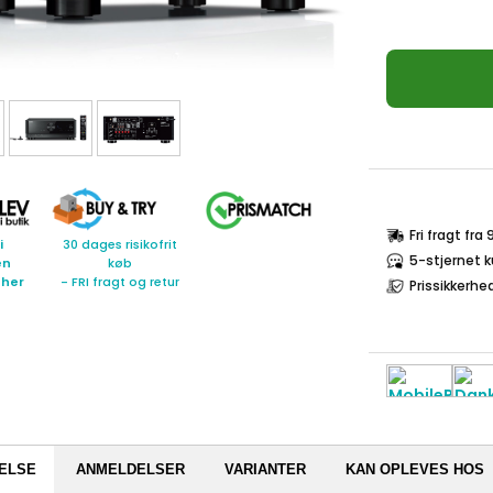
Fri fragt fra
i
30 dages risikofrit
5-stjernet 
en
køb
 her
- FRI fragt og retur
Prissikkerhe
ELSE
ANMELDELSER
VARIANTER
KAN OPLEVES HOS