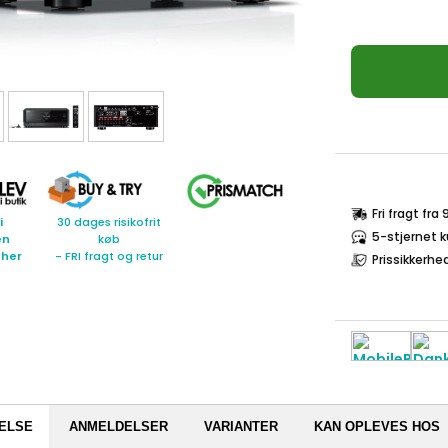
Fri fragt fra
i
30 dages risikofrit
5-stjernet 
en
køb
 her
- FRI fragt og retur
Prissikkerhe
ELSE
ANMELDELSER
VARIANTER
KAN OPLEVES HOS