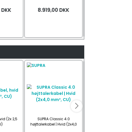
DKK
8.919,00
DKK
14.869,00
DKK
vid (2x 2,5
SUPRA Classic 4.0
Ultra High Speed HDMI 2
U)
højttalerkabel | Hvid (2x4,0
kabel (10K)
mm², CU)