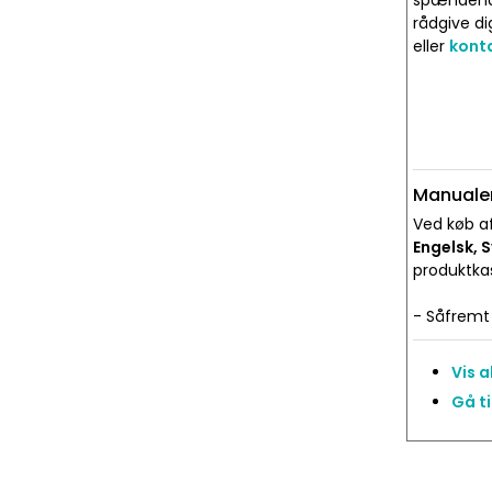
spændende 
rådgive di
eller
konta
Manualer
Ved køb af
Engelsk, 
produktka
- Såfremt 
Vis 
Gå t