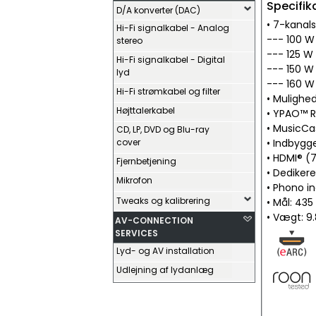
Specifik
D/A konverter (DAC)
• 7-kanals
Hi-Fi signalkabel - Analog
--- 100 W 
stereo
--- 125 W 
Hi-Fi signalkabel - Digital
--- 150 W 
lyd
--- 160 W 
Hi-Fi strømkabel og filter
• Mulighed
Højttalerkabel
• YPAO™ R
• MusicCa
CD, LP, DVD og Blu-ray
cover
• Indbygg
• HDMI® (7
Fjernbetjening
• Dediker
Mikrofon
• Phono in
Tweaks og kalibrering
• Mål: 435
• Vægt: 9.
AV-CONNECTION
SERVICES
Lyd- og AV installation
Udlejning af lydanlæg