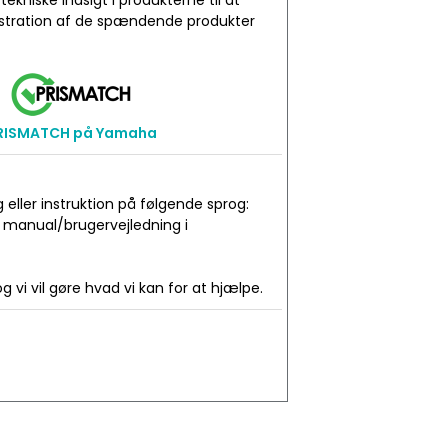
niske indsigt i produkterne til at
onstration af de spændende produkter
RISMATCH på Yamaha
ller instruktion på følgende sprog:
t manual/brugervejledning i
 vi vil gøre hvad vi kan for at hjælpe.