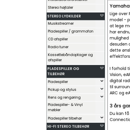
Yamaha 
Stereo højtaler
Lige over
STEREO LYDKILDER
model - på
Musikstreamer
at lege m
Pladespiller / grammofon
har endnu 
mulighed f
CD afspiller
desuden o
Radio tuner
dette ønsk
Kassettebåndoptager og
effektfors
afspiller
I forhold 
PLADESPILLER OG
TILBEHØR
Vision, eA
digital ra
Pladespiller
til surrou
Pickup og stylus
ARC og eA
Rens og rengøring
Pladespiller- & Vinyl
3 års ga
møbler
Du kan få
Pladespiller tilbehør
Connectio
HI-FI STEREO TILBEHØR