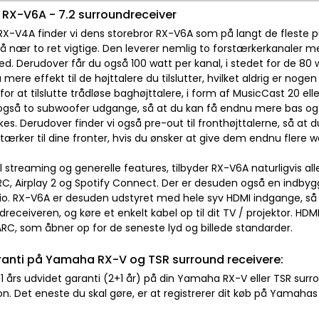
RX-V6A - 7.2 surroundreceiver
 RX-V4A finder vi dens storebror RX-V6A som på langt de fleste 
 nær to ret vigtige. Den leverer nemlig to forstærkerkanaler mere
ed. Derudover får du også 100 watt per kanal, i stedet for de 80
mere effekt til de højttalere du tilslutter, hvilket aldrig er nog
or at tilslutte trådløse baghøjttalere, i form af MusicCast 20 elle
gså to subwoofer udgange, så at du kan få endnu mere bas og l
es. Derudover finder vi også pre-out til fronthøjttalerne, så at d
tærker til dine fronter, hvis du ønsker at give dem endnu flere wa
til streaming og generelle features, tilbyder RX-V6A naturligvis 
RC, Airplay 2 og Spotify Connect. Der er desuden også en indbygge
dio. RX-V6A er desuden udstyret med hele syv HDMI indgange, så a
ndreceiveren, og køre et enkelt kabel op til dit TV / projektor.
RC, som åbner op for de seneste lyd og billede standarder.
ranti på Yamaha RX-V og TSR surround receivere:
 1 års udvidet garanti (2+1 år) på din Yamaha RX-V eller TSR sur
n. Det eneste du skal gøre, er at registrerer dit køb på Yamah