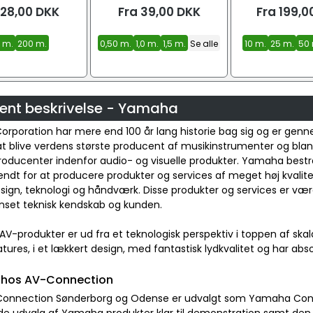
28,00
DKK
Fra
39,00
DKK
Fra
199,0
. m.
200 m.
0,50 m.
1,0 m.
1,5 m.
Se alle
10 m.
25 m.
50 
ent beskrivelse - Yamaha
rporation har mere end 100 år lang historie bag sig og er gen
 at blive verdens største producent af musikinstrumenter og bla
roducenter indenfor audio- og visuelle produkter. Yamaha best
ndt for at producere produkter og services af meget høj kvalitet
esign, teknologi og håndværk. Disse produkter og services er værd
nset teknisk kendskab og kunden.
-produkter er ud fra et teknologisk perspektiv i toppen af ska
tures, i et lækkert design, med fantastisk lydkvalitet og har ab
hos AV-Connection
onnection Sønderborg og Odense er udvalgt som Yamaha Concept