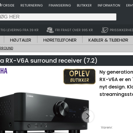
FORSIDE
RETURNERING
FINANSIERING
BUTIKKER
INFORMATION
ERH
TIG LEVERING FRA 39 KR
FRI FRAGT OVER 995 KR
PRISSIKKERHE
HØJTALER
HØRETELEFONER
KABLER & TILBEHØR
RROUND
 RX-V6A surround receiver (7.2)
Ny generation
RX-V6A er en 
nyt design. Kl
streamingsst
Varenr: