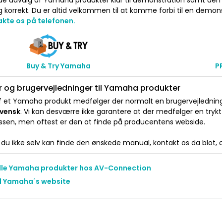
udvalg af Yamaha produkter klar til demonstration samt den tek
g korrekt. Du er altid velkommen til at komme forbi til en dem
kte os på telefonen.
Buy & Try Yamaha
P
 og brugervejledninger til Yamaha produkter
 et Yamaha produkt medfølger der normalt en brugervejledning e
Svensk
. Vi kan desværre ikke garantere at der medfølger en tryk
ssen, men oftest er den at finde på producentens webside.
du ikke selv kan finde den ønskede manual, kontakt os da blot, og
alle Yamaha produkter hos AV-Connection
il Yamaha´s website