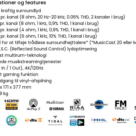
ationer og features
 kraftig surroundlyd
pr. kanal (8 ohm, 20 Hz-20 kHz, 0.06% THD, 2 kanaler i brug)
pr. kanal (8 ohm, 1 kHz, 0,9% THD, 1 kanal i brug)
pr. kanal (4 ohm, 1 kHz, 0,9% THD, 1 kanal i brug)
pr. kanal (6 ohm, 1 kHz, 10% THD, 1 kanal i brug)
 for at tilføje trådløse surroundhøjttalere* (*MusicCast 20 eller
.S.C. (Reflected Sound Control) lydoptimering
st multirum-teknologi
ede musikstreamingtjenester
 In / 1 Out), 4K/120Hz
et gaming funktion
dgang til vinyl-afspilning
 x 171 x 377 mm
8 kg