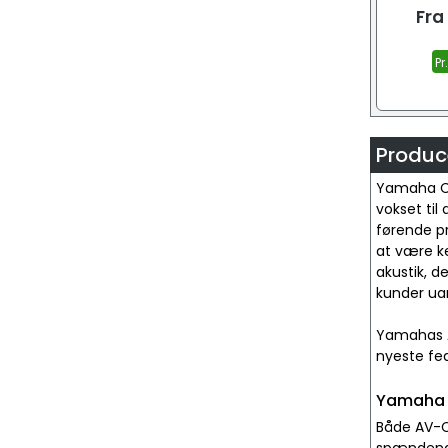
Fra
Pr
Produc
Yamaha Co
vokset til
førende p
at være ke
akustik, d
kunder ua
Yamahas AV
nyeste fea
Yamaha 
Både AV-C