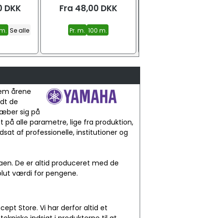
0
DKK
Fra
48,00
DKK
Fra
129,00
DKK
m.
Se alle
Pr. m.
100 m.
0,50 m.
1,0 m.
2,0 m.
Se 
nem årene
ndt de
ræber sig på
 på alle parametre, lige fra produktion,
sat af professionelle, institutioner og
laen. De er altid produceret med de
solut værdi for pengene.
 Store. Vi har derfor altid et