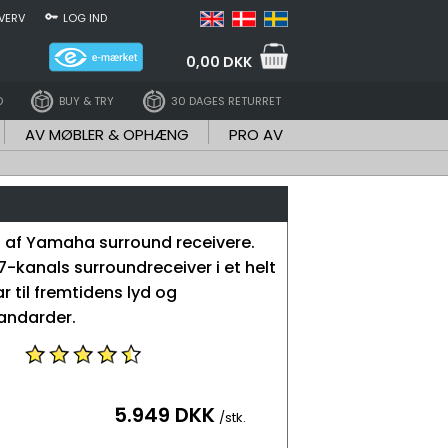
VERV
LOG IND
0,00 DKK
D
BUY & TRY
30 DAGES RETURRET
AV MØBLER & OPHÆNG
PRO AV
 af Yamaha surround receivere.
7-kanals surroundreceiver i et helt
ar til fremtidens lyd og
andarder.
5.949 DKK
/stk.