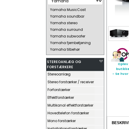
Yamaha MusicCast
Yamaha soundbar
Yamaha stereo
Yamaha surround
Yamaha subwoofer
Yamaha fjernbetjening
Yamaha tilbehør
STEREOANLÆG OG
Oplev 
FORSTÆRKERE
butikk
- Se hvor
Stereoanlæg
Stereo forstærker / receiver
Forforstærker
Effektforstærker
Multikanal effektforstærker
Hovedtelefon forstærker
Mono forstærker
BESKRIV
Installationsforstærker