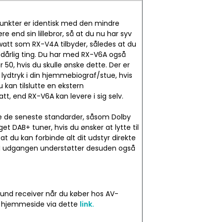
punkter er identisk med den mindre
 end sin lillebror, så at du nu har syv
 watt som RX-V4A tilbyder, således at du
en dårlig ting. Du har med RX-V6A også
r 50, hvis du skulle ønske dette. Der er
ydtryk i din hjemmebiograf/stue, hvis
u kan tilslutte en ekstern
tt, end RX-V6A kan levere i sig selv.
alle de seneste standarder, såsom Dolby
t DAB+ tuner, hvis du ønsker at lytte til
t du kan forbinde alt dit udstyr direkte
 HDMI udgangen understøtter desuden også
round receiver når du køber hos AV-
as hjemmeside via dette
link.