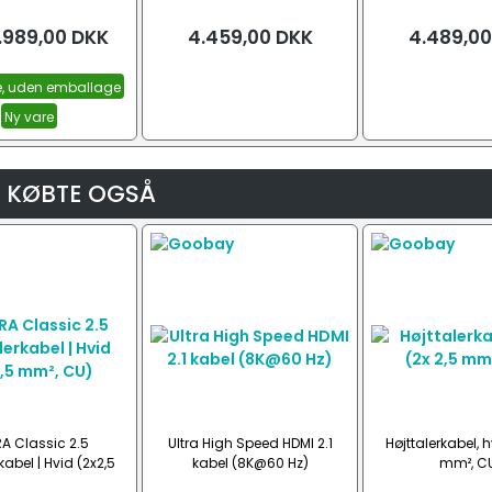
.989,00
DKK
4.459,00
DKK
4.489,00
e, uden emballage
Ny vare
 KØBTE OGSÅ
A Classic 2.5
Ultra High Speed HDMI 2.1
Højttalerkabel, h
kabel | Hvid (2x2,5
kabel (8K@60 Hz)
mm², C
mm², CU)