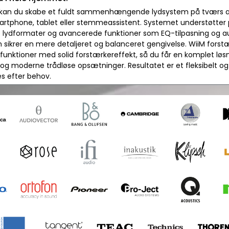
kan du skabe et fuldt sammenhængende lydsystem på tværs af 
martphone, tablet eller stemmeassistent. Systemet understøtter
e lydformater og avancerede funktioner som EQ-tilpasning og a
 sikrer en mere detaljeret og balanceret gengivelse. WiiM fo
unktioner med solid forstærkereffekt, så du får en komplet løsni
 og moderne trådløse opsætninger. Resultatet er et fleksibelt og
es efter behov.