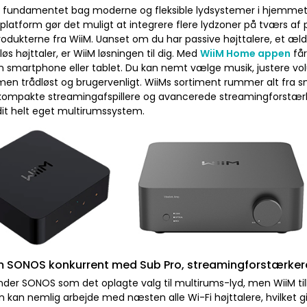
er fundamentet bag moderne og fleksible lydsystemer i hjemme
latform gør det muligt at integrere flere lydzoner på tværs af 
rodukterne fra WiiM. Uanset om du har passive højttalere, et æld
løs højttaler, er WiiM løsningen til dig. Med
WiiM Home appen
får
n smartphone eller tablet. Du kan nemt vælge musik, justere volu
en trådløst og brugervenligt. WiiMs sortiment rummer alt fra s
 kompakte streamingafspillere og avancerede streamingforstærker
it helt eget multirumssystem.
 SONOS konkurrent med Sub Pro, streamingforstærkere 
der SONOS som det oplagte valg til multirums-lyd, men WiiM til
 kan nemlig arbejde med næsten alle Wi-Fi højttalere, hvilket give