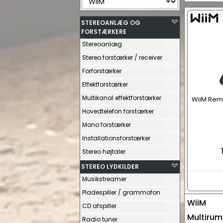
AV / Hi
STEREOANLÆG OG
FORSTÆRKERE
Stereoanlæg
Stereo forstærker / receiver
Forforstærker
Effektforstærker
Multikanal effektforstærker
WiiM Remo
Hovedtelefon forstærker
Mono forstærker
Installationsforstærker
Stereo højtaler
STEREO LYDKILDER
Musikstreamer
Pladespiller / grammofon
WiiM
CD afspiller
Multirum
Radio tuner