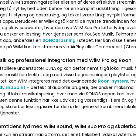
pel WiiM streamingafspiller eller en af deres effektive streami
æg få nyt liv, helt uden behov for en komplet udskiftning. Li
ges til styring og opsætning, og takket være Linkplay-platform
s apps. Derudover er WiiM også klar til de nyeste trends inden fo
og aktiv subwoofer, hvor den nye WiiM Sub Pro løfter lydoplevel
du ønsker en løsning, hvor tjenester som YouSee Musik, Telmore Mu
et app, anbefales en
SONOS løsning
i stedet. Her kan disse tjene
de på WiiM kun kan streames via AirPlay eller Chromecast (Ch
sik og professionel integration med WiiM Pro og Roon:
fspillere understøtter DLNA og kan derfor nemt tilgå lokal musik 
les musikfiler direkte, dog med visse begrænsninger i playlister
litet, kan WiiM integreres med det avancerede
Roon-system
, h
dy Endpoint
– perfekt til audiofile brugere, der ønsker maksimal 
ng til lokal musikafspilning, hvor man via SONOS appen kan lave pla
en denne funktion har ikke udviklet sig væsentligt i flere år, o
 skalerbar løsning, især for dem, der gerne vil kombinere lokal
tjenester.
 fremtidens lyd med WiiM Sound, WiiM Sub Pro og skalerba
ke kun en streamingplatform, det er et fleksibelt lydøkosystem