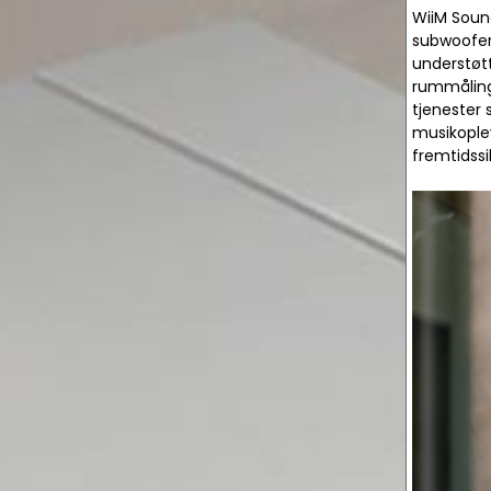
WiiM Sound
subwoofer,
understøt
rummåling
tjenester
musikople
fremtidss