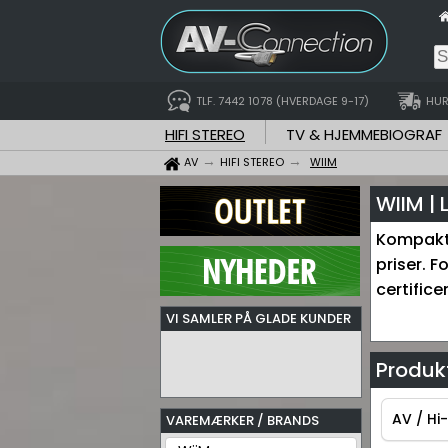
TLF. 7442 1078 (HVERDAGE 9-17)
HUR
HIFI STEREO
TV & HJEMMEBIOGRAF
AV
HIFI STEREO
WIIM
WIIM | 
Kompakte
priser. 
certifice
VI SAMLER PÅ GLADE KUNDER
Produkt
AV / Hi-
VAREMÆRKER / BRANDS