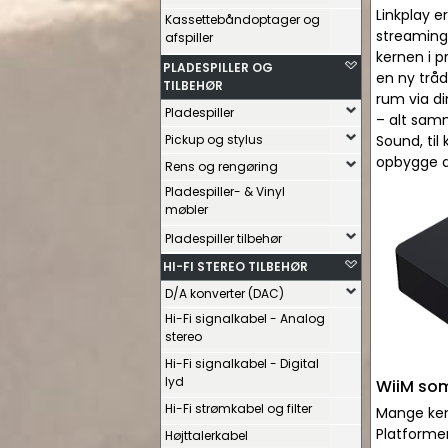
Linkplay 
Kassettebåndoptager og
streamingp
afspiller
kernen i p
PLADESPILLER OG
en ny tråd
TILBEHØR
rum via di
Pladespiller
– alt samm
Pickup og stylus
Sound, til
opbygge d
Rens og rengøring
Pladespiller- & Vinyl
møbler
Pladespiller tilbehør
HI-FI STEREO TILBEHØR
D/A konverter (DAC)
Hi-Fi signalkabel - Analog
stereo
Hi-Fi signalkabel - Digital
lyd
WiiM som
Hi-Fi strømkabel og filter
Mange ken
Platformen
Højttalerkabel