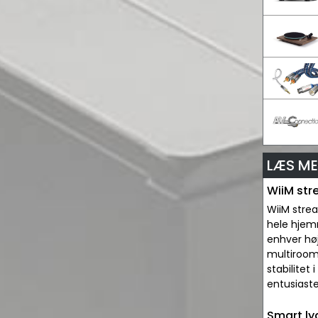
LÆS ME
WiiM str
WiiM strea
hele hjemm
enhver hø
multiroom 
stabilitet
entusiaste
Smart ly