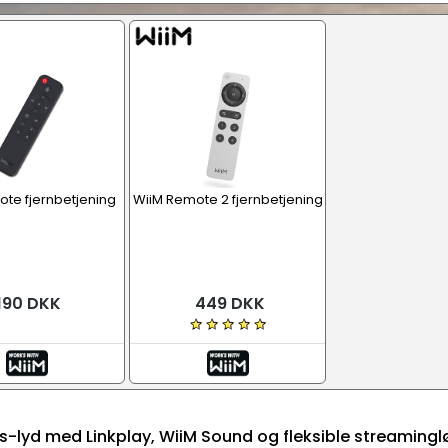
-Fi udstyr
Tilbehør
te fjernbetjening
WiiM Remote 2 fjernbetjening
190 DKK
449 DKK
s-lyd med Linkplay, WiiM Sound og fleksible streamingl