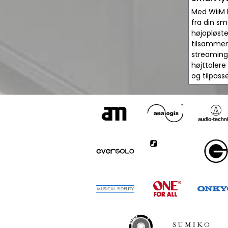
Med WiiM 
fra din s
højopløst
tilsammen
streamingf
højttalere
og tilpass