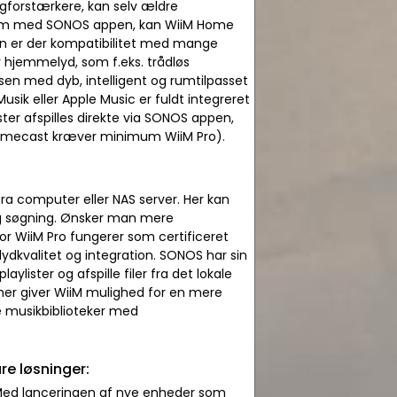
ngforstærkere, kan selv ældre
gesom med SONOS appen, kan WiiM Home
en er der kompatibilitet med mange
r hjemmelyd, som f.eks. trådløs
sen med dyb, intelligent og rumtilpasset
sik eller Apple Music er fuldt integreret
ster afspilles direkte via SONOS appen,
romecast kræver minimum WiiM Pro).
fra computer eller NAS server. Her kan
 og søgning. Ønsker man mere
vor WiiM Pro fungerer som certificeret
lydkvalitet og integration. SONOS har sin
ylister og afspille filer fra det lokale
g her giver WiiM mulighed for en mere
e musikbiblioteker med
re løsninger:
. Med lanceringen af nye enheder som