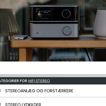
ATEGORIER FOR
HIFI STEREO
STEREOANLÆG OG FORSTÆRKERE
STEREO LYDKILDER