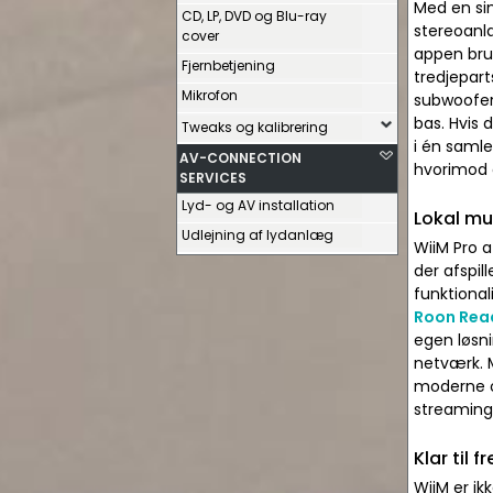
Med en sim
CD, LP, DVD og Blu-ray
stereoanl
cover
appen bru
Fjernbetjening
tredjepart
Mikrofon
subwoofer 
bas. Hvis 
Tweaks og kalibrering
i én saml
AV-CONNECTION
hvorimod 
SERVICES
Lyd- og AV installation
Lokal mu
Udlejning af lydanlæg
WiiM Pro a
der afspil
funktiona
Roon Rea
egen løsni
netværk. M
moderne og
streaming
Klar til
WiiM er ik