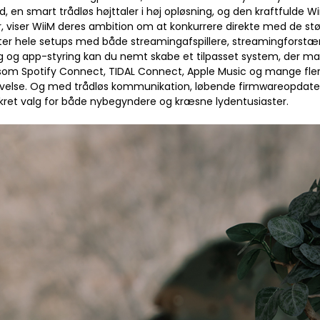
, en smart trådløs højttaler i høj opløsning, og den kraftfulde Wi
 viser WiiM deres ambition om at konkurrere direkte med de stø
ter hele setups med både streamingafspillere, streamingforstæ
 og app-styring kan du nemt skabe et tilpasset system, der mat
 som Spotify Connect, TIDAL Connect, Apple Music og mange fler
velse. Og med trådløs kommunikation, løbende firmwareopdaterin
ikret valg for både nybegyndere og kræsne lydentusiaster.