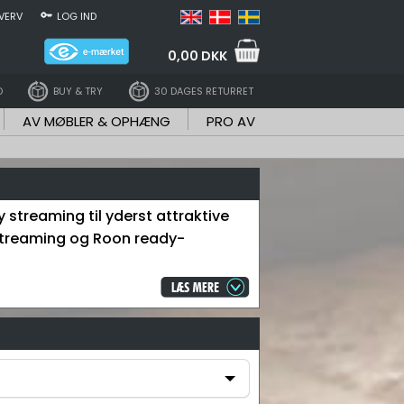
VERV
LOG IND
0,00 DKK
D
BUY & TRY
30 DAGES RETURRET
AV MØBLER & OPHÆNG
PRO AV
streaming til yderst attraktive
t-streaming og Roon ready-