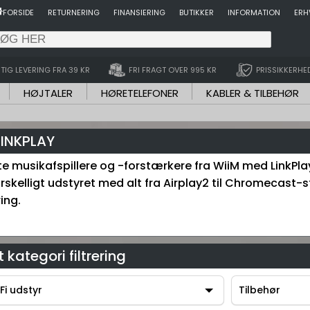
FORSIDE
RETURNERING
FINANSIERING
BUTIKKER
INFORMATION
ERH
TIG LEVERING FRA 39 KR
FRI FRAGT OVER 995 KR
PRISSIKKERHE
HØJTALER
HØRETELEFONER
KABLER & TILBEHØR
LINKPLAY
 musikafspillere og -forstærkere fra WiiM med LinkPlay 
Forskelligt udstyret med alt fra Airplay2 til Chromecas
ring.
 kategori filtrering
Fi udstyr
Tilbehør