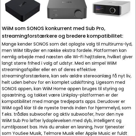
WiiM som SONOS konkurrent med Sub Pro,
streamingforstærkere og bredere kompatibilitet:
Mange kender SONOS som det oplagte valg til multirums-lyd,
men WiiM tilbyder en række ekstra fordele. Platformen kan
nemlig arbejde med næsten alle Wi-Fi højttalere, hvilket giver
langt større frihed i valg af udstyr. Med en simpel WiiM
streamingafspiller eller en af deres effektive
streamingforstærkere, kan selv ældre stereoanlæg få nyt liv,
helt uden behov for en komplet udskiftning. Ligesom med
SONOS appen, kan WiiM Home appen bruges til styring og
opsætning, og takket være Linkplay-platformen er der
kompatibilitet med mange tredjeparts apps. Derudover er
WiiM også klar til de nyeste trends inden for hjemmelyd, som
f.eks. trådløs subwoofer og aktiv subwoofer, hvor den nye
WiiM Sub Pro løfter lydoplevelsen med dyb, intelligent og
rumtilpasset bas. Hvis du ønsker en løsning, hvor tjenester
som YouSee Musik, Telmore Musik eller Apple Music er fuldt