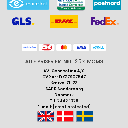
ALLE PRISER ER INKL. 25% MOMS
AV-Connection A/S
CVR nr.: DK27907547
Kærvej 71-73
6400 Sønderborg
Danmark
Tlf.
7442 1078
E-mail:
[email protected]