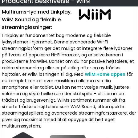
Producent beskrivelse - WiiM
Multirums-lyd med Linkplay,
WiiM Sound og fleksible
streamingløsninger:
Linkplay er fundamentet bag moderne og fleksible
lydsystemer i hjemmet. Denne avancerede Wi-Fi
streamingplatform gør det muligt at integrere flere lydzoner
på tværs af populære Hi-Fi mærker, og er selve kernen i
produkterne fra WiiM. Uanset om du har passive højttalere, et
ældre stereoanlæg eller er på udkig efter en ny trådløs
højttaler, er WiiM løsningen til dig. Med
WiiM Home appen
får
du komplet kontrol over musikken i alle rum via din
smartphone eller tablet. Du kan nemt vælge musik, justere
volumen og styre hvilke rum der skal spille – alt sammen
trådløst og brugervenligt. WiiMs sortiment rummer alt fra
smarte trådløse højttalere som WiiM Sound, til kompakte
streamingafspillere og avancerede streamingforstærkere, der
giver dig maksimal frihed til at opbygge dit helt eget
multirumssystem.