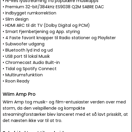
• Hi-Res lydstreaming fra populære musikapps
• Premium 32-bit/384kHz ES9038 Q2M SABRE DAC
• Indbygget rumkorrektion
• Slim design
• HDMI ARC til dit TV (Dolby Digital og PCM)
• Smart Fjernbetjening og App. styring
• 4 Faste favorit knapper til Radio stationer og Playlister
• Subwoofer udgang
• Bluetooth lyd ind og ud
• USB port til lokal Musik
• Chromecast Audio Built-in
• Tidal og Spotify Connect
• Multirumsfunktion
• Roon Ready
Wiim Amp Pro
Wiim Amp tog musik- og film-entusiaster verden over med
storm, da den velspillende og kompakte
streamingforstærker blev lanceret med et så lavt prisskilt, at
det næsten ikke var til at tro.