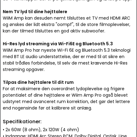
Nem TV lyd til dine højttalere
WiiM Amp kan desuden nemt tilsluttes et TV med HDMI ARC
og ønskes der lidt ekstra "oompf", til de store filmoplevelser,
kan der tilmed tilsluttes en god aktiv subwoofer.
Hi-Res lyd streaming via Wi-Fi6E og Bluetooth 5.3
WiiM Amp Pro har nyeste Wi-Fi 6E og Bluetooth 5.3 teknologi
med BT LE audio understøttelse, der er med til at sikre en
stabil trådløs forbindelse, til selv de mest krævende Hi-Res
streaming opgaver.
Tilpas dine højttalere til dit rum
For at maksimere den overordnet lydoplevelse og frigøre
potentialet af dine højttalere er Wiim Amp Pro også blevet
udstyret med avanceret rum korrektion, det gør det lettere
end nogensinde før at kalibrere sit anlæg.
Specifikationer:
• 2x 60W (8 ohm), 2x 120W (4 ohm)
• Indgange: HDMI Arc Stereo PCM, Dolby Digital, Optisk, Line