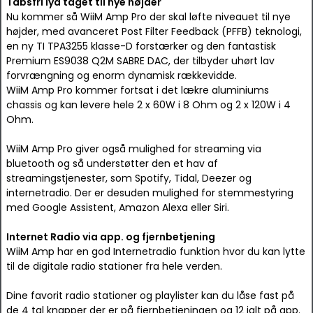
Tabsfri lyd taget til nye højder
Nu kommer så WiiM Amp Pro der skal løfte niveauet til nye
højder, med avanceret Post Filter Feedback (PFFB) teknologi,
en ny TI TPA3255 klasse-D forstærker og den fantastisk
Premium ES9038 Q2M SABRE DAC, der tilbyder uhørt lav
forvrængning og enorm dynamisk rækkevidde.
WiiM Amp Pro kommer fortsat i det lækre aluminiums
chassis og kan levere hele 2 x 60W i 8 Ohm og 2 x 120W i 4
Ohm.
WiiM Amp Pro giver også mulighed for streaming via
bluetooth og så understøtter den et hav af
streamingstjenester, som Spotify, Tidal, Deezer og
internetradio. Der er desuden mulighed for stemmestyring
med Google Assistent, Amazon Alexa eller Siri.
Internet Radio via app. og fjernbetjening
WiiM Amp har en god Internetradio funktion hvor du kan lytte
til de digitale radio stationer fra hele verden.
Dine favorit radio stationer og playlister kan du låse fast på
de 4 tal knapper der er på fjernbetjeningen og 12 ialt på app.