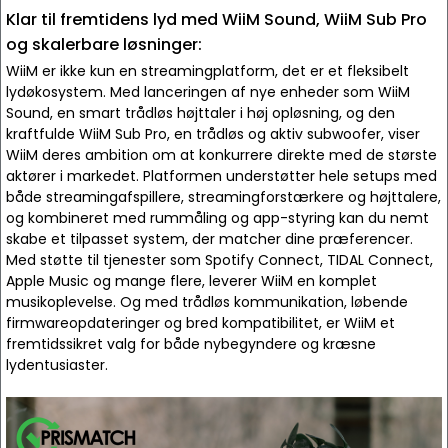
Klar til fremtidens lyd med WiiM Sound, WiiM Sub Pro
og skalerbare løsninger:
WiiM er ikke kun en streamingplatform, det er et fleksibelt
lydøkosystem. Med lanceringen af nye enheder som WiiM
Sound, en smart trådløs højttaler i høj opløsning, og den
kraftfulde WiiM Sub Pro, en trådløs og aktiv subwoofer, viser
WiiM deres ambition om at konkurrere direkte med de største
aktører i markedet. Platformen understøtter hele setups med
både streamingafspillere, streamingforstærkere og højttalere,
og kombineret med rummåling og app-styring kan du nemt
skabe et tilpasset system, der matcher dine præferencer.
Med støtte til tjenester som Spotify Connect, TIDAL Connect,
Apple Music og mange flere, leverer WiiM en komplet
musikoplevelse. Og med trådløs kommunikation, løbende
firmwareopdateringer og bred kompatibilitet, er WiiM et
fremtidssikret valg for både nybegyndere og kræsne
lydentusiaster.