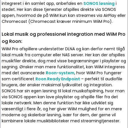
integreret i én samlet app, anbefales en
SONOS løsning
i
stedet. Her kan disse tjenester afspilles direkte via SONOS
appen, hvorimod de på WiiM kun kan streames via AirPlay eller
Chromecast (Chromecast kræver minimum WiiM Pro).
Lokal musik og professionel integration med WiiM Pro
og Roon:
WiiM Pro afspillere understøtter DLNA og kan derfor nemt tilgå
lokal musik fra computer eller NAS server. Her kan der afspilles
musikfiler direkte, dog med visse begrænsninger i playlister og
søgning. Ønsker man mere funktionalitet, kan WiiM integreres
med det avancerede
Roon-system
, hvor WiiM Pro fungerer
som certificeret
Roon Ready Endpoint
– perfekt til audiofile
brugere, der ønsker maksimal lydkvalitet og integration.
SONOS har sin egen løsning til lokal musikafspilning, hvor man
via SONOS appen kan lave playlister og afspille filer fra det
lokale netværk. Men denne funktion har ikke udviklet sig
væsentligt i flere år, og her giver WiiM mulighed for en mere
moderne og skalerbar løsning, især for dem, der gerne vil
kombinere lokale musikbiblioteker med streamingtjenester.