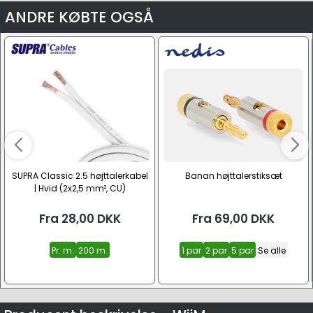
ANDRE KØBTE OGSÅ
SUPRA Classic 2.5 højttalerkabel
Banan højttalerstiksæt
| Hvid (2x2,5 mm², CU)
Fra
28,00
DKK
Fra
69,00
DKK
Pr. m.
200 m.
1 par
2 par
5 par
Se alle