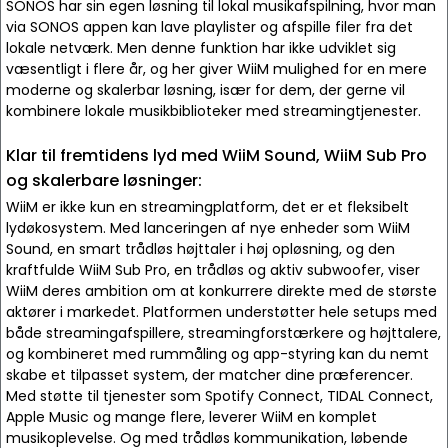
SONOS har sin egen løsning til lokal musikafspilning, hvor man
via SONOS appen kan lave playlister og afspille filer fra det
lokale netværk. Men denne funktion har ikke udviklet sig
væsentligt i flere år, og her giver WiiM mulighed for en mere
moderne og skalerbar løsning, især for dem, der gerne vil
kombinere lokale musikbiblioteker med streamingtjenester.
Klar til fremtidens lyd med WiiM Sound, WiiM Sub Pro
og skalerbare løsninger:
WiiM er ikke kun en streamingplatform, det er et fleksibelt
lydøkosystem. Med lanceringen af nye enheder som WiiM
Sound, en smart trådløs højttaler i høj opløsning, og den
kraftfulde WiiM Sub Pro, en trådløs og aktiv subwoofer, viser
WiiM deres ambition om at konkurrere direkte med de største
aktører i markedet. Platformen understøtter hele setups med
både streamingafspillere, streamingforstærkere og højttalere,
og kombineret med rummåling og app-styring kan du nemt
skabe et tilpasset system, der matcher dine præferencer.
Med støtte til tjenester som Spotify Connect, TIDAL Connect,
Apple Music og mange flere, leverer WiiM en komplet
musikoplevelse. Og med trådløs kommunikation, løbende