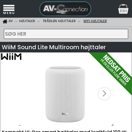
AV
HØJTALER
TRÅDLØS HØJTTALER
WIFI HØJTALER
SØG HER
WiiM Sound Lite Multiroom højttaler