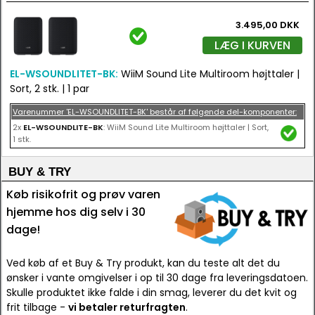
3.495,00 DKK
LÆG I KURVEN
EL-WSOUNDLITET-BK:
WiiM Sound Lite Multiroom højttaler |
Sort, 2 stk. | 1 par
Varenummer 'EL-WSOUNDLITET-BK' består af følgende del-komponenter:
2x
EL-WSOUNDLITE-BK
: WiiM Sound Lite Multiroom højttaler | Sort,
1 stk.
BUY & TRY
Køb risikofrit og prøv varen
hjemme hos dig selv i 30
dage!
Ved køb af et Buy & Try produkt, kan du teste alt det du
ønsker i vante omgivelser i op til 30 dage fra leveringsdatoen.
Skulle produktet ikke falde i din smag, leverer du det kvit og
frit tilbage -
vi betaler returfragten
.