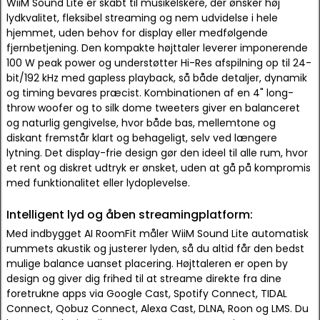
WiiM Sound Lite er skabt til musikelskere, der ønsker høj
lydkvalitet, fleksibel streaming og nem udvidelse i hele
hjemmet, uden behov for display eller medfølgende
fjernbetjening. Den kompakte højttaler leverer imponerende
100 W peak power og understøtter Hi-Res afspilning op til 24-
bit/192 kHz med gapless playback, så både detaljer, dynamik
og timing bevares præcist. Kombinationen af en 4" long-
throw woofer og to silk dome tweeters giver en balanceret
og naturlig gengivelse, hvor både bas, mellemtone og
diskant fremstår klart og behageligt, selv ved længere
lytning. Det display-frie design gør den ideel til alle rum, hvor
et rent og diskret udtryk er ønsket, uden at gå på kompromis
med funktionalitet eller lydoplevelse.
Intelligent lyd og åben streamingplatform:
Med indbygget AI RoomFit måler WiiM Sound Lite automatisk
rummets akustik og justerer lyden, så du altid får den bedst
mulige balance uanset placering. Højttaleren er open by
design og giver dig frihed til at streame direkte fra dine
foretrukne apps via Google Cast, Spotify Connect, TIDAL
Connect, Qobuz Connect, Alexa Cast, DLNA, Roon og LMS. Du