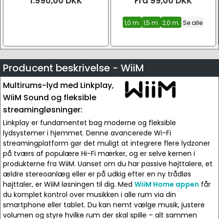
1.990,00
DKK
Fra
99,00
DKK
1,0 m.
1,5 m.
2,0 m.
Se alle
Producent beskrivelse - WiiM
Multirums-lyd med Linkplay,
WiiM Sound og fleksible
streamingløsninger:
Linkplay er fundamentet bag moderne og fleksible
lydsystemer i hjemmet. Denne avancerede Wi-Fi
streamingplatform gør det muligt at integrere flere lydzoner
på tværs af populære Hi-Fi mærker, og er selve kernen i
produkterne fra WiiM. Uanset om du har passive højttalere, et
ældre stereoanlæg eller er på udkig efter en ny trådløs
højttaler, er WiiM løsningen til dig. Med
WiiM Home appen
får
du komplet kontrol over musikken i alle rum via din
smartphone eller tablet. Du kan nemt vælge musik, justere
volumen og styre hvilke rum der skal spille – alt sammen