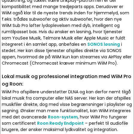
opsætning, og takket være Linkplay-platformen er der
kompatibilitet med mange tredjeparts apps. Derudover er
WiiM også klar til de nyeste trends inden for hjemmelyd, som
f.eks. trådløs subwoofer og aktiv subwoofer, hvor den nye
WiiM Sub Pro løfter lydoplevelsen med dyb, intelligent og
rumtilpasset bas. Hvis du ønsker en løsning, hvor tjenester
som YouSee Musik, Telmore Musik eller Apple Music er fuldt
integreret i én samlet app, anbefales en
SONOS løsning
i
stedet. Her kan disse tjenester afspilles direkte via SONOS
appen, hvorimod de på WiiM kun kan streames via AirPlay eller
Chromecast (Chromecast kræver minimum WiiM Pro).
Lokal musik og professionel integration med WiiM Pro
og Roon:
WiiM Pro afspillere understøtter DLNA og kan derfor nemt tilgå
lokal musik fra computer eller NAS server. Her kan der afspilles
musikfiler direkte, dog med visse begrænsninger i playlister og
søgning. Ønsker man mere funktionalitet, kan WiiM integreres
med det avancerede
Roon-system
, hvor WiiM Pro fungerer
som certificeret
Roon Ready Endpoint
– perfekt til audiofile
brugere, der ønsker maksimal lydkvalitet og integration.