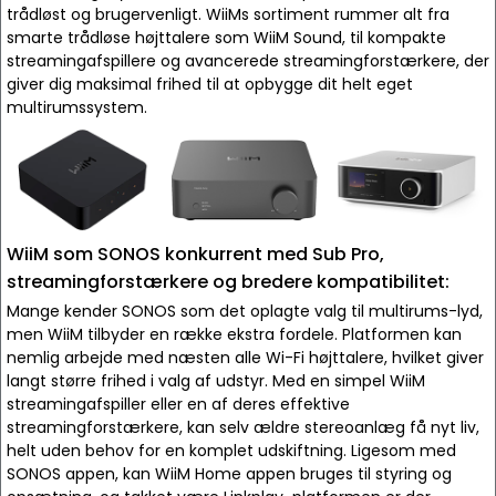
trådløst og brugervenligt. WiiMs sortiment rummer alt fra
smarte trådløse højttalere som WiiM Sound, til kompakte
streamingafspillere og avancerede streamingforstærkere, der
giver dig maksimal frihed til at opbygge dit helt eget
multirumssystem.
WiiM som SONOS konkurrent med Sub Pro,
streamingforstærkere og bredere kompatibilitet:
Mange kender SONOS som det oplagte valg til multirums-lyd,
men WiiM tilbyder en række ekstra fordele. Platformen kan
nemlig arbejde med næsten alle Wi-Fi højttalere, hvilket giver
langt større frihed i valg af udstyr. Med en simpel WiiM
streamingafspiller eller en af deres effektive
streamingforstærkere, kan selv ældre stereoanlæg få nyt liv,
helt uden behov for en komplet udskiftning. Ligesom med
SONOS appen, kan WiiM Home appen bruges til styring og