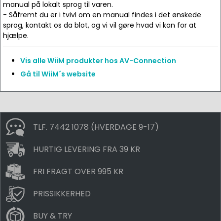
manual på lokalt sprog til varen.
- Såfremt du er i tvivl om en manual findes i det ønskede
sprog, kontakt os da blot, og vi vil gøre hvad vi kan for at
hjælpe.
Vis alle WiiM produkter hos AV-Connection
Gå til WiiM´s website
TLF. 7442 1078 (HVERDAGE 9-17)
HURTIG LEVERING FRA 39 KR
FRI FRAGT OVER 995 KR
PRISSIKKERHED
BUY & TRY