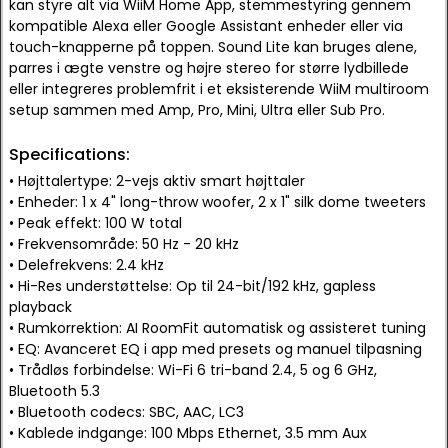
kan styre alt via WiiM Home App, stemmestyring gennem
kompatible Alexa eller Google Assistant enheder eller via
touch-knapperne på toppen. Sound Lite kan bruges alene,
parres i ægte venstre og højre stereo for større lydbillede
eller integreres problemfrit i et eksisterende WiiM multiroom
setup sammen med Amp, Pro, Mini, Ultra eller Sub Pro.
Specifications:
• Højttalertype: 2-vejs aktiv smart højttaler
• Enheder: 1 x 4" long-throw woofer, 2 x 1" silk dome tweeters
• Peak effekt: 100 W total
• Frekvensområde: 50 Hz - 20 kHz
• Delefrekvens: 2.4 kHz
• Hi-Res understøttelse: Op til 24-bit/192 kHz, gapless
playback
• Rumkorrektion: AI RoomFit automatisk og assisteret tuning
• EQ: Avanceret EQ i app med presets og manuel tilpasning
• Trådløs forbindelse: Wi-Fi 6 tri-band 2.4, 5 og 6 GHz,
Bluetooth 5.3
• Bluetooth codecs: SBC, AAC, LC3
• Kablede indgange: 100 Mbps Ethernet, 3.5 mm Aux