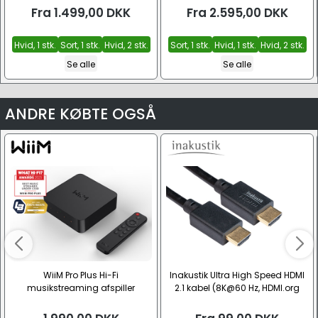
Fra
1.499,00
DKK
Fra
2.595,00
DKK
Hvid, 1 stk.
Sort, 1 stk.
Hvid, 2 stk.
Sort, 1 stk.
Hvid, 1 stk.
Hvid, 2 stk.
Se alle
Se alle
ANDRE KØBTE OGSÅ
WiiM Pro Plus Hi-Fi
Inakustik Ultra High Speed HDMI
musikstreaming afspiller
2.1 kabel (8K@60 Hz, HDMI.org
Certified)