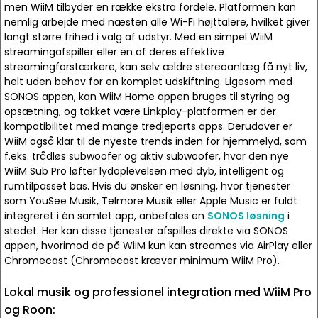
men WiiM tilbyder en række ekstra fordele. Platformen kan
nemlig arbejde med næsten alle Wi-Fi højttalere, hvilket giver
langt større frihed i valg af udstyr. Med en simpel WiiM
streamingafspiller eller en af deres effektive
streamingforstærkere, kan selv ældre stereoanlæg få nyt liv,
helt uden behov for en komplet udskiftning. Ligesom med
SONOS appen, kan WiiM Home appen bruges til styring og
opsætning, og takket være Linkplay-platformen er der
kompatibilitet med mange tredjeparts apps. Derudover er
WiiM også klar til de nyeste trends inden for hjemmelyd, som
f.eks. trådløs subwoofer og aktiv subwoofer, hvor den nye
WiiM Sub Pro løfter lydoplevelsen med dyb, intelligent og
rumtilpasset bas. Hvis du ønsker en løsning, hvor tjenester
som YouSee Musik, Telmore Musik eller Apple Music er fuldt
integreret i én samlet app, anbefales en
SONOS løsning
i
stedet. Her kan disse tjenester afspilles direkte via SONOS
appen, hvorimod de på WiiM kun kan streames via AirPlay eller
Chromecast (Chromecast kræver minimum WiiM Pro).
Lokal musik og professionel integration med WiiM Pro
og Roon: