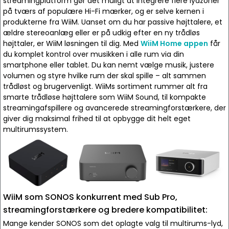
streamingplatform gør det muligt at integrere flere lydzoner
på tværs af populære Hi-Fi mærker, og er selve kernen i
produkterne fra WiiM. Uanset om du har passive højttalere, et
ældre stereoanlæg eller er på udkig efter en ny trådløs
højttaler, er WiiM løsningen til dig. Med
WiiM Home appen
får
du komplet kontrol over musikken i alle rum via din
smartphone eller tablet. Du kan nemt vælge musik, justere
volumen og styre hvilke rum der skal spille – alt sammen
trådløst og brugervenligt. WiiMs sortiment rummer alt fra
smarte trådløse højttalere som WiiM Sound, til kompakte
streamingafspillere og avancerede streamingforstærkere, der
giver dig maksimal frihed til at opbygge dit helt eget
multirumssystem.
WiiM som SONOS konkurrent med Sub Pro,
streamingforstærkere og bredere kompatibilitet:
Mange kender SONOS som det oplagte valg til multirums-lyd,