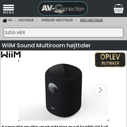
AV
HØJTALER
TRÅDLØS HØJTTALER
WIFI HØJTALER
SØG HER
WiiM Sound Multiroom højttaler