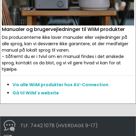
Manualer og brugervejledninger til WiiM produkter
Da producenterne ikke laver manualer eller vejledninger på
alle sprog, kan vi desværre ikke garantere, at der medfølger
manual på lokalt sprog til varen.
- Såfremt du er i tvivl om en manual findes i det ønskede
sprog, kontakt os da blot, og vi vil gøre hvad vi kan for at
hjælpe.
Vis alle WiiM produkter hos AV-Connection
Gå til WiiM´s website
TLF. 7442 1078 (HVERDAGE 9-17)