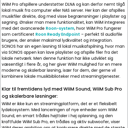
WiiM Pro afspillere understøtter DLNA og kan derfor nemt tilgå
lokal musik fra computer eller NAS server. Her kan der afspilles
musikfiler direkte, dog med visse begrænsninger i playlister og
søgning. Ønsker man mere funktionalitet, kan WiiM integreres
med det avancerede
Roon-system
, hvor WiiM Pro fungerer
som certificeret
Roon Ready Endpoint
– perfekt til audiofile
brugere, der ønsker maksimal lydkvalitet og integration.
SONOS har sin egen løsning til lokal musikafspilning, hvor man
via SONOS appen kan lave playlister og afspille filer fra det
lokale netværk. Men denne funktion har ikke udviklet sig
væsentligt i flere år, og her giver WiiM mulighed for en mere
moderne og skalerbar løsning, især for dem, der gerne vil
kombinere lokale musikbiblioteker med streamingtjenester.
Klar til fremtidens lyd med WiiM Sound, WiiM Sub Pro
og skalerbare løsninger:
WiiM er ikke kun en streamingplatform, det er et fleksibelt
lydøkosystem. Med lanceringen af nye enheder som WiiM
Sound, en smart trådløs højttaler i høj opløsning, og den
kraftfulde WiiM Sub Pro, en trådløs og aktiv subwoofer, viser
WiiM deres ambition om at konkurrere direkte med de største