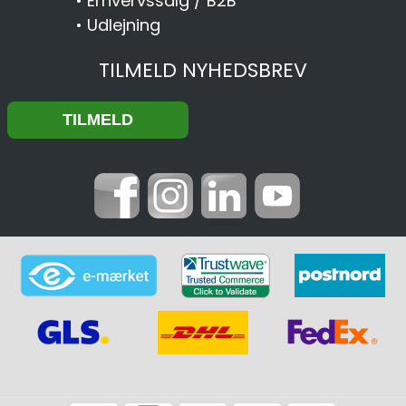
•
Erhvervssalg / B2B
•
Udlejning
TILMELD NYHEDSBREV