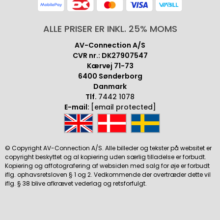
ALLE PRISER ER INKL. 25% MOMS
AV-Connection A/S
CVR nr.: DK27907547
Kærvej 71-73
6400 Sønderborg
Danmark
Tlf.
7442 1078
E-mail:
[email protected]
© Copyright AV-Connection A/S. Alle billeder og tekster på websitet er
copyright beskyttet og al kopiering uden særlig tilladelse er forbudt.
Kopiering og affotografering af websiden med salg for øje er forbudt
iflg. ophavsretsloven § 1 og 2. Vedkommende der overtræder dette vil
iflg. § 38 blive afkrævet vederlag og retsforfulgt.