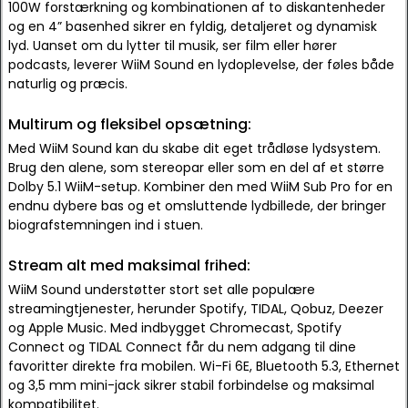
100W forstærkning og kombinationen af to diskantenheder
og en 4” basenhed sikrer en fyldig, detaljeret og dynamisk
lyd. Uanset om du lytter til musik, ser film eller hører
podcasts, leverer WiiM Sound en lydoplevelse, der føles både
naturlig og præcis.
Multirum og fleksibel opsætning:
Med WiiM Sound kan du skabe dit eget trådløse lydsystem.
Brug den alene, som stereopar eller som en del af et større
Dolby 5.1 WiiM-setup. Kombiner den med WiiM Sub Pro for en
endnu dybere bas og et omsluttende lydbillede, der bringer
biografstemningen ind i stuen.
Stream alt med maksimal frihed:
WiiM Sound understøtter stort set alle populære
streamingtjenester, herunder Spotify, TIDAL, Qobuz, Deezer
og Apple Music. Med indbygget Chromecast, Spotify
Connect og TIDAL Connect får du nem adgang til dine
favoritter direkte fra mobilen. Wi-Fi 6E, Bluetooth 5.3, Ethernet
og 3,5 mm mini-jack sikrer stabil forbindelse og maksimal
kompatibilitet.