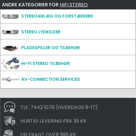
ANDRE KATEGORIER FOR
HIFI STEREO
STEREOANLÆG OG FORSTÆRKERE
STEREO LYDKILDER
PLADESPILLER OG TILBEHØR
HI-FI STEREO TILBEHØR
AV-CONNECTION SERVICES
TLF. 7442 1078 (HVERDAGE 9-17)
HURTIG LEVERING FRA 39 KR
FRI FRAGT OVER 995 KR