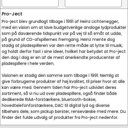
Pro-Ject
Pro-ject blev grundlagt tilbage i 1991 af Heinz Lichtenegger,
med en vision om at lave budgetvenlige analoge lydprodukter
som på daværende tidspunkt var på vej til så småt at uddø,
på grund af CD-afspillernes fremgang. Heinz mente dog
stadig at pladespilleren var den rette måde at lytte til musik,
og holdt derfor fast i sine ideer, hvilket har betydet at Pro-ject
den dag i dag er en af de mest anerkendte producenter af
pladespillere i hele verden.
Visionen er stadig den samme som tilbage i 1991. Nemlig at
give forbrugerne produkter af høj kvalitet, til priser hvor at alle
kan være med. Gennem tiden har Pro-ject udvidet deres
sortiment, så vi nu ud over pladespillere, også finder både
dedikerede RIAA-forstærkere, bluetooth-bokse,
hovedtelefonforstærkere, DAC til digital lyd og diverse
tilbehørs dele, som pickup børster, rensevæske med mere. Du
finder det fulde udvalg af produkter fra Pro-ject nedenfor.