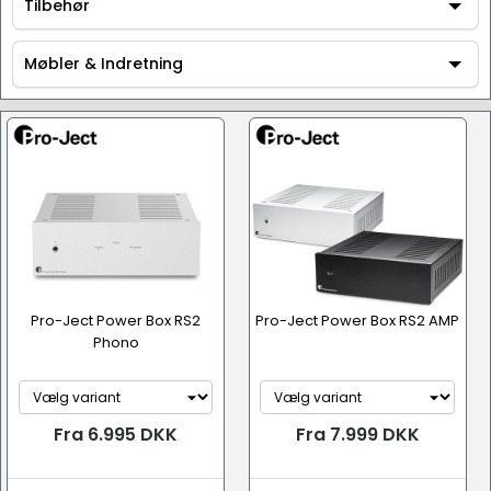
AV / Hi-Fi udstyr
Tilbehør
Tilbehør
Møbler & Indretning
Møbler & Indretning
Pro-Ject Power Box RS2
Pro-Ject Power Box RS2 AMP
Strømforsyning
Phono
Fra 6.995 DKK
Fra 7.999 DKK