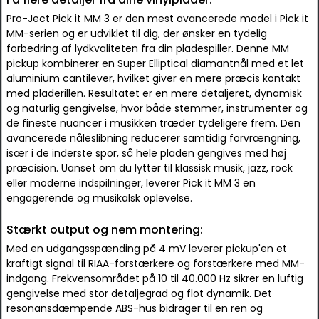
Pro-Ject Pick it MM 3 er den mest avancerede model i Pick it
MM-serien og er udviklet til dig, der ønsker en tydelig
forbedring af lydkvaliteten fra din pladespiller. Denne MM
pickup kombinerer en Super Elliptical diamantnål med et let
aluminium cantilever, hvilket giver en mere præcis kontakt
med pladerillen. Resultatet er en mere detaljeret, dynamisk
og naturlig gengivelse, hvor både stemmer, instrumenter og
de fineste nuancer i musikken træder tydeligere frem. Den
avancerede nåleslibning reducerer samtidig forvrængning,
især i de inderste spor, så hele pladen gengives med høj
præcision. Uanset om du lytter til klassisk musik, jazz, rock
eller moderne indspilninger, leverer Pick it MM 3 en
engagerende og musikalsk oplevelse.
Stærkt output og nem montering:
Med en udgangsspænding på 4 mV leverer pickup'en et
kraftigt signal til RIAA-forstærkere og forstærkere med MM-
indgang. Frekvensområdet på 10 til 40.000 Hz sikrer en luftig
gengivelse med stor detaljegrad og flot dynamik. Det
resonansdæmpende ABS-hus bidrager til en ren og