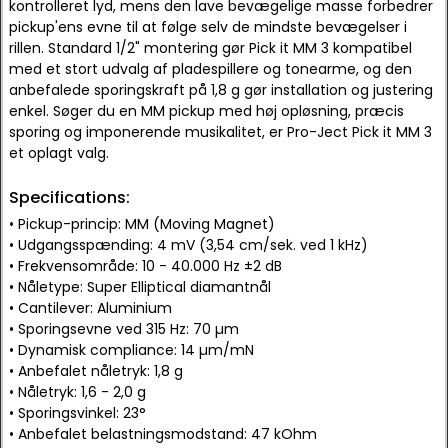
kontrolleret lyd, mens den lave bevægelige masse forbedrer
pickup'ens evne til at følge selv de mindste bevægelser i
rillen. Standard 1/2" montering gør Pick it MM 3 kompatibel
med et stort udvalg af pladespillere og tonearme, og den
anbefalede sporingskraft på 1,8 g gør installation og justering
enkel. Søger du en MM pickup med høj opløsning, præcis
sporing og imponerende musikalitet, er Pro-Ject Pick it MM 3
et oplagt valg.
Specifications:
• Pickup-princip: MM (Moving Magnet)
• Udgangsspænding: 4 mV (3,54 cm/sek. ved 1 kHz)
• Frekvensområde: 10 - 40.000 Hz ±2 dB
• Nåletype: Super Elliptical diamantnål
• Cantilever: Aluminium
• Sporingsevne ved 315 Hz: 70 µm
• Dynamisk compliance: 14 µm/mN
• Anbefalet nåletryk: 1,8 g
• Nåletryk: 1,6 - 2,0 g
• Sporingsvinkel: 23°
• Anbefalet belastningsmodstand: 47 kOhm