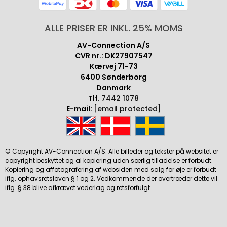
ALLE PRISER ER INKL. 25% MOMS
AV-Connection A/S
CVR nr.: DK27907547
Kærvej 71-73
6400 Sønderborg
Danmark
Tlf.
7442 1078
E-mail:
[email protected]
© Copyright AV-Connection A/S. Alle billeder og tekster på websitet er
copyright beskyttet og al kopiering uden særlig tilladelse er forbudt.
Kopiering og affotografering af websiden med salg for øje er forbudt
iflg. ophavsretsloven § 1 og 2. Vedkommende der overtræder dette vil
iflg. § 38 blive afkrævet vederlag og retsforfulgt.