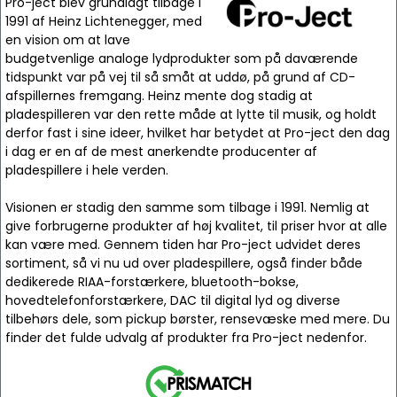
Pro-ject blev grundlagt tilbage i
1991 af Heinz Lichtenegger, med
en vision om at lave
budgetvenlige analoge lydprodukter som på daværende
tidspunkt var på vej til så småt at uddø, på grund af CD-
afspillernes fremgang. Heinz mente dog stadig at
pladespilleren var den rette måde at lytte til musik, og holdt
derfor fast i sine ideer, hvilket har betydet at Pro-ject den dag
i dag er en af de mest anerkendte producenter af
pladespillere i hele verden.
Visionen er stadig den samme som tilbage i 1991. Nemlig at
give forbrugerne produkter af høj kvalitet, til priser hvor at alle
kan være med. Gennem tiden har Pro-ject udvidet deres
sortiment, så vi nu ud over pladespillere, også finder både
dedikerede RIAA-forstærkere, bluetooth-bokse,
hovedtelefonforstærkere, DAC til digital lyd og diverse
tilbehørs dele, som pickup børster, rensevæske med mere. Du
finder det fulde udvalg af produkter fra Pro-ject nedenfor.