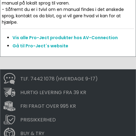
manual på lokalt sprog til varen.
- Såfremt du er i tvivl om en manual findes i det ønskede
sprog, kontakt os da blot, og vi vil gøre hvad vi kan for at
hjælpe.
Vis alle Pro-Ject produkter hos AV-Connection
Gå til Pro-Ject´s website
TLF. 7442 1078 (HVERDAGE 9-17)
HURTIG LEVERING FRA 39 KR
FRI FRAGT OVER 995 KR
PRISSIKKERHED
BUY & TRY