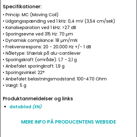
Specifikationer:
• Princip: MC (Moving Coil)
• Udgangsspænding ved 1 kHz: 0,4 mV (3,54 cm/sek)
• Kanalseparation ved 1 kHz: >27 dB
• Sporingsevne ved 315 Hz: 70 µm
• Dynamisk compliance: 18 µm/mN
• Frekvensrespons: 20 - 20.000 Hz +/- 1 dB
• Nåletype: Sfærisk på alu-cantilever
• Sporingskraft (område): 1,7 - 2,1 g
• Anbefalet sporingkraft: 1,9 g
• Sporingsvinkel: 22°
• Anbefalet belastningsmodstand: 100-470 Ohm
• Vægt: 5 g
Produktanmeldelser og links
datablad
(EN)
MERE INFO PÅ PRODUCENTENS WEBSIDE