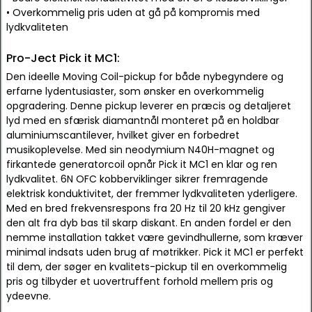
• Overkommelig pris uden at gå på kompromis med
lydkvaliteten
Pro-Ject Pick it MC1:
Den ideelle Moving Coil-pickup for både nybegyndere og
erfarne lydentusiaster, som ønsker en overkommelig
opgradering. Denne pickup leverer en præcis og detaljeret
lyd med en sfærisk diamantnål monteret på en holdbar
aluminiumscantilever, hvilket giver en forbedret
musikoplevelse. Med sin neodymium N40H-magnet og
firkantede generatorcoil opnår Pick it MC1 en klar og ren
lydkvalitet. 6N OFC kobberviklinger sikrer fremragende
elektrisk konduktivitet, der fremmer lydkvaliteten yderligere.
Med en bred frekvensrespons fra 20 Hz til 20 kHz gengiver
den alt fra dyb bas til skarp diskant. En anden fordel er den
nemme installation takket være gevindhullerne, som kræver
minimal indsats uden brug af møtrikker. Pick it MC1 er perfekt
til dem, der søger en kvalitets-pickup til en overkommelig
pris og tilbyder et uovertruffent forhold mellem pris og
ydeevne.