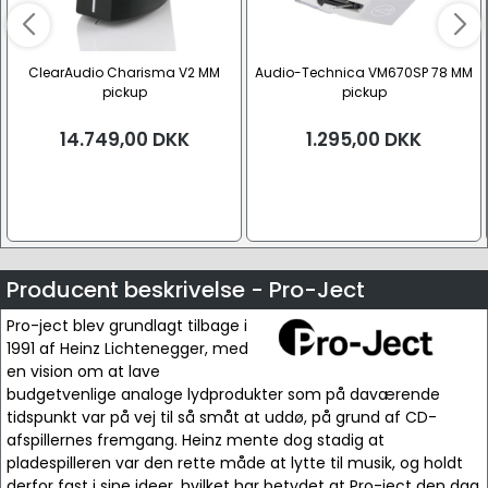
ClearAudio Charisma V2 MM
Audio-Technica VM670SP 78 MM
pickup
pickup
14.749,00
DKK
1.295,00
DKK
Producent beskrivelse - Pro-Ject
Pro-ject blev grundlagt tilbage i
1991 af Heinz Lichtenegger, med
en vision om at lave
budgetvenlige analoge lydprodukter som på daværende
tidspunkt var på vej til så småt at uddø, på grund af CD-
afspillernes fremgang. Heinz mente dog stadig at
pladespilleren var den rette måde at lytte til musik, og holdt
derfor fast i sine ideer, hvilket har betydet at Pro-ject den dag