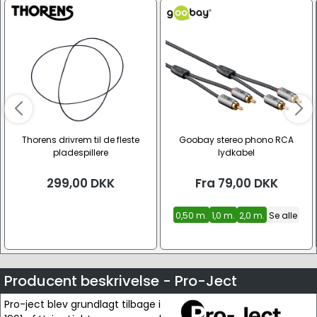
Thorens drivrem til de fleste
Goobay stereo phono RCA
pladespillere
lydkabel
299,00
DKK
Fra
79,00
DKK
0,50 m.
1,0 m.
2,0 m.
Se alle
Producent beskrivelse - Pro-Ject
Pro-ject blev grundlagt tilbage i