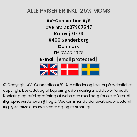
ALLE PRISER ER INKL. 25% MOMS
AV-Connection A/S
CVR nr.: DK27907547
Kærvej 71-73
6400 Sønderborg
Danmark
Tlf.
7442 1078
E-mail:
[email protected]
© Copyright AV-Connection A/S. Alle billeder og tekster på websitet er
copyright beskyttet og al kopiering uden særlig tilladelse er forbudt.
Kopiering og affotografering af websiden med salg for øje er forbudt
iflg. ophavsretsloven § 1 og 2. Vedkommende der overtræder dette vil
iflg. § 38 blive afkrævet vederlag og retsforfulgt.