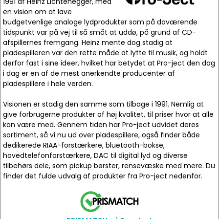
1991 af Heinz Lichtenegger, med
en vision om at lave
budgetvenlige analoge lydprodukter som på daværende
tidspunkt var på vej til så småt at uddø, på grund af CD-
afspillernes fremgang. Heinz mente dog stadig at
pladespilleren var den rette måde at lytte til musik, og holdt
derfor fast i sine ideer, hvilket har betydet at Pro-ject den dag
i dag er en af de mest anerkendte producenter af
pladespillere i hele verden.
Visionen er stadig den samme som tilbage i 1991. Nemlig at
give forbrugerne produkter af høj kvalitet, til priser hvor at alle
kan være med. Gennem tiden har Pro-ject udvidet deres
sortiment, så vi nu ud over pladespillere, også finder både
dedikerede RIAA-forstærkere, bluetooth-bokse,
hovedtelefonforstærkere, DAC til digital lyd og diverse
tilbehørs dele, som pickup børster, rensevæske med mere. Du
finder det fulde udvalg af produkter fra Pro-ject nedenfor.