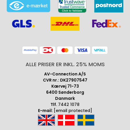
ALLE PRISER ER INKL. 25% MOMS
AV-Connection A/S
CVR nr.: DK27907547
Kærvej 71-73
6400 Sønderborg
Danmark
Tlf.
7442 1078
E-mail:
[email protected]