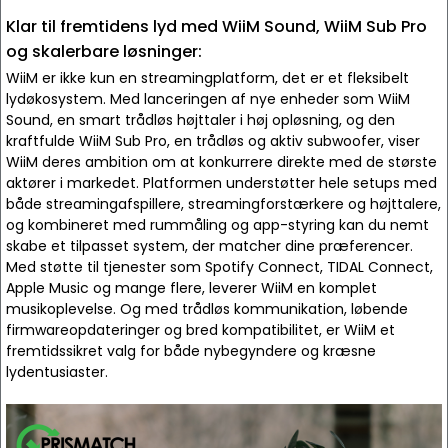
Klar til fremtidens lyd med WiiM Sound, WiiM Sub Pro
og skalerbare løsninger:
WiiM er ikke kun en streamingplatform, det er et fleksibelt
lydøkosystem. Med lanceringen af nye enheder som WiiM
Sound, en smart trådløs højttaler i høj opløsning, og den
kraftfulde WiiM Sub Pro, en trådløs og aktiv subwoofer, viser
WiiM deres ambition om at konkurrere direkte med de største
aktører i markedet. Platformen understøtter hele setups med
både streamingafspillere, streamingforstærkere og højttalere,
og kombineret med rummåling og app-styring kan du nemt
skabe et tilpasset system, der matcher dine præferencer.
Med støtte til tjenester som Spotify Connect, TIDAL Connect,
Apple Music og mange flere, leverer WiiM en komplet
musikoplevelse. Og med trådløs kommunikation, løbende
firmwareopdateringer og bred kompatibilitet, er WiiM et
fremtidssikret valg for både nybegyndere og kræsne
lydentusiaster.