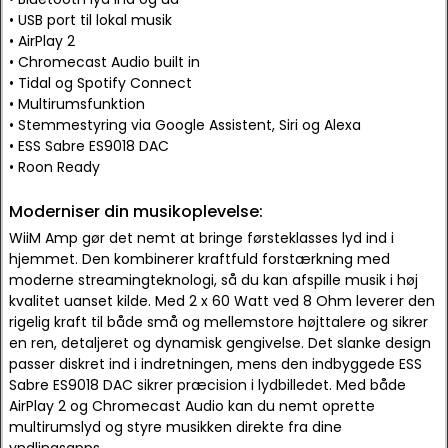
• USB port til lokal musik
• AirPlay 2
• Chromecast Audio built in
• Tidal og Spotify Connect
• Multirumsfunktion
• Stemmestyring via Google Assistent, Siri og Alexa
• ESS Sabre ES9018 DAC
• Roon Ready
Moderniser din musikoplevelse:
WiiM Amp gør det nemt at bringe førsteklasses lyd ind i
hjemmet. Den kombinerer kraftfuld forstærkning med
moderne streamingteknologi, så du kan afspille musik i høj
kvalitet uanset kilde. Med 2 x 60 Watt ved 8 Ohm leverer den
rigelig kraft til både små og mellemstore højttalere og sikrer
en ren, detaljeret og dynamisk gengivelse. Det slanke design
passer diskret ind i indretningen, mens den indbyggede ESS
Sabre ES9018 DAC sikrer præcision i lydbilledet. Med både
AirPlay 2 og Chromecast Audio kan du nemt oprette
multirumslyd og styre musikken direkte fra dine