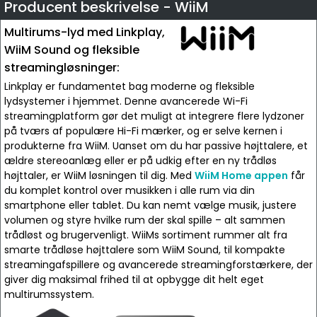
Producent beskrivelse - WiiM
Multirums-lyd med Linkplay,
WiiM Sound og fleksible
streamingløsninger:
Linkplay er fundamentet bag moderne og fleksible
lydsystemer i hjemmet. Denne avancerede Wi-Fi
streamingplatform gør det muligt at integrere flere lydzoner
på tværs af populære Hi-Fi mærker, og er selve kernen i
produkterne fra WiiM. Uanset om du har passive højttalere, et
ældre stereoanlæg eller er på udkig efter en ny trådløs
højttaler, er WiiM løsningen til dig. Med
WiiM Home appen
får
du komplet kontrol over musikken i alle rum via din
smartphone eller tablet. Du kan nemt vælge musik, justere
volumen og styre hvilke rum der skal spille – alt sammen
trådløst og brugervenligt. WiiMs sortiment rummer alt fra
smarte trådløse højttalere som WiiM Sound, til kompakte
streamingafspillere og avancerede streamingforstærkere, der
giver dig maksimal frihed til at opbygge dit helt eget
multirumssystem.