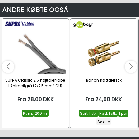
ANDRE KØBTE OGSÅ
SUPRA Classic 2.5 højttalerkabel
Banan højttalerstik
| Antracitgrå (2x2,5 mm², CU)
Fra
28,00
DKK
Fra
24,00
DKK
Pr. m.
200 m.
Sort, 1 stk.
Rød, 1 stk.
1 par
Se alle