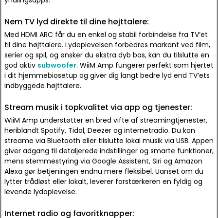
yndlingsapps.
Nem TV lyd direkte til dine højttalere:
Med HDMI ARC får du en enkel og stabil forbindelse fra TV’et
til dine højttalere. Lydoplevelsen forbedres markant ved film,
serier og spil, og ønsker du ekstra dyb bas, kan du tilslutte en
god aktiv
subwoofer
. WiiM Amp fungerer perfekt som hjertet
i dit hjemmebiosetup og giver dig langt bedre lyd end TV’ets
indbyggede højttalere.
Stream musik i topkvalitet via app og tjenester:
WiiM Amp understøtter en bred vifte af streamingtjenester,
heriblandt Spotify, Tidal, Deezer og internetradio. Du kan
streame via Bluetooth eller tilslutte lokal musik via USB. Appen
giver adgang til detaljerede indstillinger og smarte funktioner,
mens stemmestyring via Google Assistent, Siri og Amazon
Alexa gør betjeningen endnu mere fleksibel. Uanset om du
lytter trådløst eller lokalt, leverer forstærkeren en fyldig og
levende lydoplevelse.
Internet radio og favoritknapper: