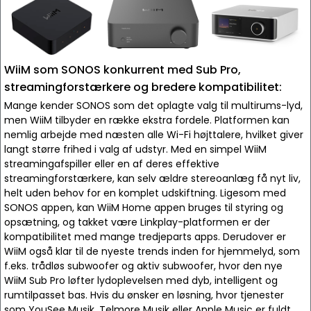
WiiM som SONOS konkurrent med Sub Pro,
streamingforstærkere og bredere kompatibilitet:
Mange kender SONOS som det oplagte valg til multirums-lyd,
men WiiM tilbyder en række ekstra fordele. Platformen kan
nemlig arbejde med næsten alle Wi-Fi højttalere, hvilket giver
langt større frihed i valg af udstyr. Med en simpel WiiM
streamingafspiller eller en af deres effektive
streamingforstærkere, kan selv ældre stereoanlæg få nyt liv,
helt uden behov for en komplet udskiftning. Ligesom med
SONOS appen, kan WiiM Home appen bruges til styring og
opsætning, og takket være Linkplay-platformen er der
kompatibilitet med mange tredjeparts apps. Derudover er
WiiM også klar til de nyeste trends inden for hjemmelyd, som
f.eks. trådløs subwoofer og aktiv subwoofer, hvor den nye
WiiM Sub Pro løfter lydoplevelsen med dyb, intelligent og
rumtilpasset bas. Hvis du ønsker en løsning, hvor tjenester
som YouSee Musik, Telmore Musik eller Apple Music er fuldt