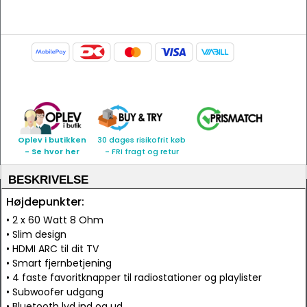
Oplev i butikken
30 dages risikofrit køb
- Se hvor her
- FRI fragt og retur
BESKRIVELSE
Højdepunkter:
• 2 x 60 Watt 8 Ohm
• Slim design
• HDMI ARC til dit TV
• Smart fjernbetjening
• 4 faste favoritknapper til radiostationer og playlister
• Subwoofer udgang
• Bluetooth lyd ind og ud