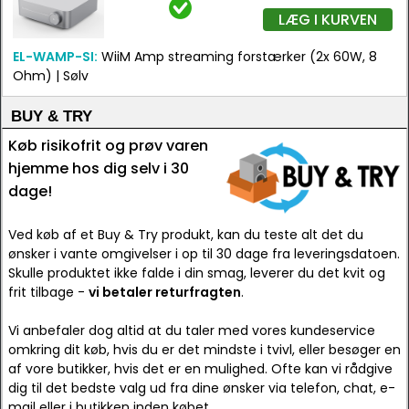
LÆG I KURVEN
EL-WAMP-SI:
WiiM Amp streaming forstærker (2x 60W, 8
Ohm) | Sølv
BUY & TRY
Køb risikofrit og prøv varen
hjemme hos dig selv i 30
dage!
Ved køb af et Buy & Try produkt, kan du teste alt det du
ønsker i vante omgivelser i op til 30 dage fra leveringsdatoen.
Skulle produktet ikke falde i din smag, leverer du det kvit og
frit tilbage -
vi betaler returfragten
.
Vi anbefaler dog altid at du taler med vores kundeservice
omkring dit køb, hvis du er det mindste i tvivl, eller besøger en
af vore butikker, hvis det er en mulighed. Ofte kan vi rådgive
dig til det bedste valg ud fra dine ønsker via telefon, chat, e-
mail eller i butikken inden købet.