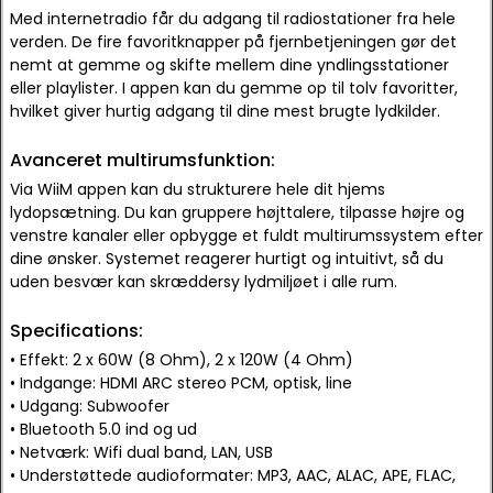
Med internetradio får du adgang til radiostationer fra hele
verden. De fire favoritknapper på fjernbetjeningen gør det
nemt at gemme og skifte mellem dine yndlingsstationer
eller playlister. I appen kan du gemme op til tolv favoritter,
hvilket giver hurtig adgang til dine mest brugte lydkilder.
Avanceret multirumsfunktion:
Via WiiM appen kan du strukturere hele dit hjems
lydopsætning. Du kan gruppere højttalere, tilpasse højre og
venstre kanaler eller opbygge et fuldt multirumssystem efter
dine ønsker. Systemet reagerer hurtigt og intuitivt, så du
uden besvær kan skræddersy lydmiljøet i alle rum.
Specifications:
• Effekt: 2 x 60W (8 Ohm), 2 x 120W (4 Ohm)
• Indgange: HDMI ARC stereo PCM, optisk, line
• Udgang: Subwoofer
• Bluetooth 5.0 ind og ud
• Netværk: Wifi dual band, LAN, USB
• Understøttede audioformater: MP3, AAC, ALAC, APE, FLAC,