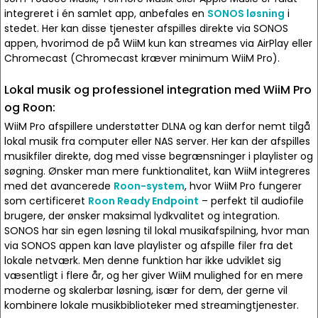
integreret i én samlet app, anbefales en
SONOS løsning
i
stedet. Her kan disse tjenester afspilles direkte via SONOS
appen, hvorimod de på WiiM kun kan streames via AirPlay eller
Chromecast (Chromecast kræver minimum WiiM Pro).
Lokal musik og professionel integration med WiiM Pro
og Roon:
WiiM Pro afspillere understøtter DLNA og kan derfor nemt tilgå
lokal musik fra computer eller NAS server. Her kan der afspilles
musikfiler direkte, dog med visse begrænsninger i playlister og
søgning. Ønsker man mere funktionalitet, kan WiiM integreres
med det avancerede
Roon-system
, hvor WiiM Pro fungerer
som certificeret
Roon Ready Endpoint
– perfekt til audiofile
brugere, der ønsker maksimal lydkvalitet og integration.
SONOS har sin egen løsning til lokal musikafspilning, hvor man
via SONOS appen kan lave playlister og afspille filer fra det
lokale netværk. Men denne funktion har ikke udviklet sig
væsentligt i flere år, og her giver WiiM mulighed for en mere
moderne og skalerbar løsning, især for dem, der gerne vil
kombinere lokale musikbiblioteker med streamingtjenester.