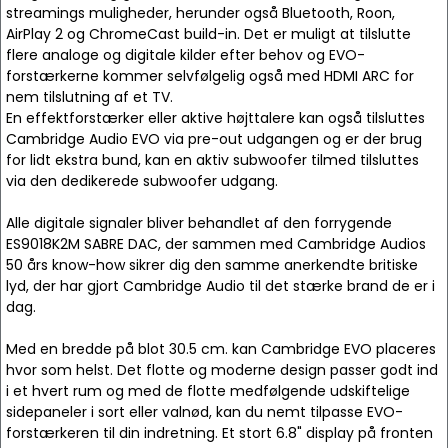
streamings muligheder, herunder også Bluetooth, Roon,
AirPlay 2 og ChromeCast build-in. Det er muligt at tilslutte
flere analoge og digitale kilder efter behov og EVO-
forstærkerne kommer selvfølgelig også med HDMI ARC for
nem tilslutning af et TV.
En effektforstærker eller aktive højttalere kan også tilsluttes
Cambridge Audio EVO via pre-out udgangen og er der brug
for lidt ekstra bund, kan en aktiv subwoofer tilmed tilsluttes
via den dedikerede subwoofer udgang.
Alle digitale signaler bliver behandlet af den forrygende
ES9018K2M SABRE DAC, der sammen med Cambridge Audios
50 års know-how sikrer dig den samme anerkendte britiske
lyd, der har gjort Cambridge Audio til det stærke brand de er i
dag.
Med en bredde på blot 30.5 cm. kan Cambridge EVO placeres
hvor som helst. Det flotte og moderne design passer godt ind
i et hvert rum og med de flotte medfølgende udskiftelige
sidepaneler i sort eller valnød, kan du nemt tilpasse EVO-
forstærkeren til din indretning. Et stort 6.8" display på fronten