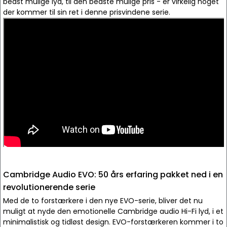
bedst mulige lyd, til den bedste mulige pris - er virkelig noget
der kommer til sin ret i denne prisvindene serie.
Cambridge Audio EVO: 50 års erfaring pakket ned i en
revolutionerende serie
Med de to forstærkere i den nye EVO-serie, bliver det nu
muligt at nyde den emotionelle Cambridge audio Hi-Fi lyd, i et
minimalistisk og tidløst design. EVO-forstærkeren kommer i to