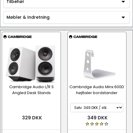
AV / Hi-Fi udstyr
Tilbehør
Tilbehør
Møbler & Indretning
Møbler & Indretning
Højttalerstander / stativ
Cambridge Audio L/R S
Cambridge Audio Minx 600D
Angled Desk Stands
højttaler bordstander
329 DKK
349 DKK