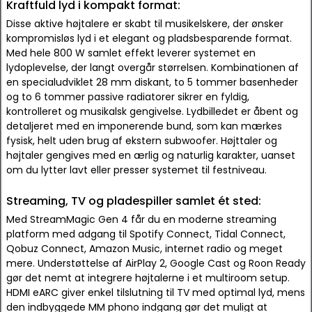
Kraftfuld lyd i kompakt format:
Disse aktive højtalere er skabt til musikelskere, der ønsker
kompromisløs lyd i et elegant og pladsbesparende format.
Med hele 800 W samlet effekt leverer systemet en
lydoplevelse, der langt overgår størrelsen. Kombinationen af
en specialudviklet 28 mm diskant, to 5 tommer basenheder
og to 6 tommer passive radiatorer sikrer en fyldig,
kontrolleret og musikalsk gengivelse. Lydbilledet er åbent og
detaljeret med en imponerende bund, som kan mærkes
fysisk, helt uden brug af ekstern subwoofer. Højttaler og
højtaler gengives med en ærlig og naturlig karakter, uanset
om du lytter lavt eller presser systemet til festniveau.
Streaming, TV og pladespiller samlet ét sted:
Med StreamMagic Gen 4 får du en moderne streaming
platform med adgang til Spotify Connect, Tidal Connect,
Qobuz Connect, Amazon Music, internet radio og meget
mere. Understøttelse af AirPlay 2, Google Cast og Roon Ready
gør det nemt at integrere højtalerne i et multiroom setup.
HDMI eARC giver enkel tilslutning til TV med optimal lyd, mens
den indbyggede MM phono indgang gør det muligt at