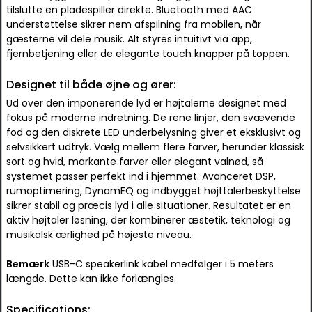
tilslutte en pladespiller direkte. Bluetooth med AAC
understøttelse sikrer nem afspilning fra mobilen, når
gæsterne vil dele musik. Alt styres intuitivt via app,
fjernbetjening eller de elegante touch knapper på toppen.
Designet til både øjne og ører:
Ud over den imponerende lyd er højtalerne designet med
fokus på moderne indretning. De rene linjer, den svævende
fod og den diskrete LED underbelysning giver et eksklusivt og
selvsikkert udtryk. Vælg mellem flere farver, herunder klassisk
sort og hvid, markante farver eller elegant valnød, så
systemet passer perfekt ind i hjemmet. Avanceret DSP,
rumoptimering, DynamEQ og indbygget højttalerbeskyttelse
sikrer stabil og præcis lyd i alle situationer. Resultatet er en
aktiv højtaler løsning, der kombinerer æstetik, teknologi og
musikalsk ærlighed på højeste niveau.
Bemærk
USB-C speakerlink kabel medfølger i 5 meters
længde. Dette kan ikke forlængles.
Specifications: