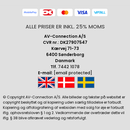
ALLE PRISER ER INKL. 25% MOMS
AV-Connection A/S
CVR nr.: DK27907547
Kærvej 71-73
6400 Sønderborg
Danmark
Tlf.
7442 1078
E-mail:
[email protected]
© Copyright AV-Connection A/S. Alle billeder og tekster på websitet er
copyright beskyttet og al kopiering uden særlig tilladelse er forbudt.
Kopiering og affotografering af websiden med salg for øje er forbudt
iflg. ophavsretsloven § 1 og 2. Vedkommende der overtræder dette vil
iflg. § 38 blive afkrævet vederlag og retsforfulgt.