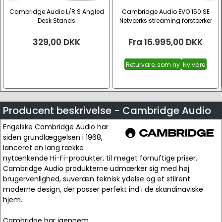
Cambridge Audio L/R S Angled
Cambridge Audio EVO 150 SE
Desk Stands
Netværks streaming forstærker
(2x 150W, 8 Ohm)
329,00
DKK
Fra
16.995,00
DKK
Returvare, som ny
Ny vare
Producent beskrivelse - Cambridge Audio
Engelske Cambridge Audio har
siden grundlæggelsen i 1968,
lanceret en lang række
nytænkende Hi-Fi-produkter, til meget fornuftige priser.
Cambridge Audio produkterne udmærker sig med høj
brugervenlighed, suveræn teknisk ydelse og et stilrent
moderne design, der passer perfekt ind i de skandinaviske
hjem.
Cambridge har igennem