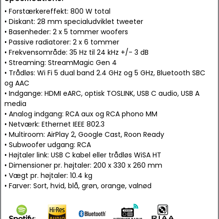
• Forstærkereffekt: 800 W total
• Diskant: 28 mm specialudviklet tweeter
• Basenheder: 2 x 5 tommer woofers
• Passive radiatorer: 2 x 6 tommer
• Frekvensområde: 35 Hz til 24 kHz +/- 3 dB
• Streaming: StreamMagic Gen 4
• Trådløs: Wi Fi 5 dual band 2.4 GHz og 5 GHz, Bluetooth SBC
og AAC
• Indgange: HDMI eARC, optisk TOSLINK, USB C audio, USB A
media
• Analog indgang: RCA aux og RCA phono MM
• Netværk: Ethernet IEEE 802.3
• Multiroom: AirPlay 2, Google Cast, Roon Ready
• Subwoofer udgang: RCA
• Højtaler link: USB C kabel eller trådløs WiSA HT
• Dimensioner pr. højtaler: 200 x 330 x 260 mm
• Vægt pr. højtaler: 10.4 kg
• Farver: Sort, hvid, blå, grøn, orange, valnød