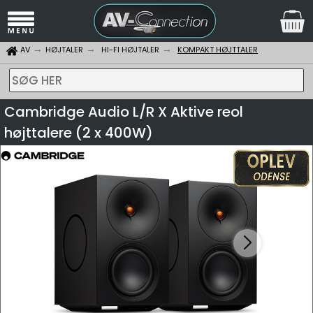
AV
HØJTALER
HI-FI HØJTALER
KOMPAKT HØJTTALER
SØG HER
Cambridge Audio L/R X Aktive reol
højttalere (2 x 400W)