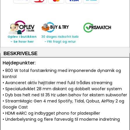
Oplev i butikken
30 dages risikofrit køb
- Se hvor her
- FRI fragt og retur
BESKRIVELSE
Højdepunkter:
• 800 W total forstærkning med imponerende dynamik og
kontrol
• Avanceret aktiv højttaler med fuld trådløs streaming
• Specialudviklet 28 mm diskant og dobbelt woofer system
• Dyb bas helt ned til 35 Hz uden behov for ekstern subwoofer
• StreamMagic Gen 4 med Spotify, Tidal, Qobuz, AirPlay 2 og
Google Cast
• HDMI eARC og indbygget phono for pladespiller
• Underbelysning og flere farvevalg til moderne indretning