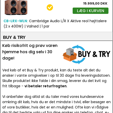
15.999,00 DKK
LÆG I KURVEN
CB-LRX-WLN:
Cambridge Audio L/R X Aktive reol højttalere
(2 x 400W) | Valnød | 1 par
BUY & TRY
Køb risikofrit og prøv varen
hjemme hos dig selv i 30
dage!
Ved køb af et Buy & Try produkt, kan du teste alt det du
ønsker i vante omgivelser i op til 30 dage fra leveringsdatoen.
Skulle produktet ikke falde i din smag, leverer du det kvit og
frit tilbage -
vi betaler returfragten
.
Vi anbefaler dog altid at du taler med vores kundeservice
omkring dit køb, hvis du er det mindste i tvivl, eller besøger en
af vore butikker, hvis det er en mulighed. Ofte kan vi rådgive
dig til det bedste valg ud fra dine ønsker via telefon, chat, e-