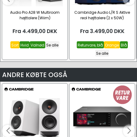
Audio Pro A28 W Multiroom
Cambridge Audio L/R S Aktive
højttalere (Wiim)
reol højttalere (2 x 50W)
Fra
4.499,00
DKK
Fra
3.499,00
DKK
Sort
Hvid
Valnød
Se alle
Returvare, blå
Orange
Blå
Se alle
ANDRE KØBTE OGSÅ