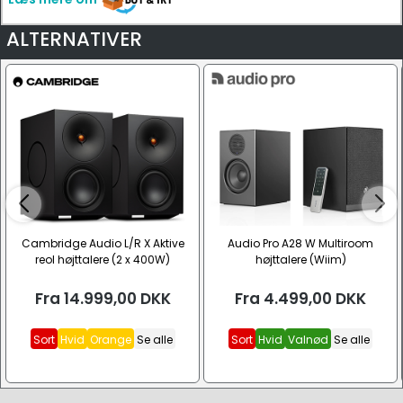
ALTERNATIVER
Cambridge Audio L/R X Aktive
Audio Pro A28 W Multiroom
reol højttalere (2 x 400W)
højttalere (Wiim)
Fra
14.999,00
DKK
Fra
4.499,00
DKK
Sort
Hvid
Orange
Se alle
Sort
Hvid
Valnød
Se alle