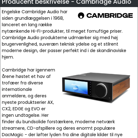
Producent beskrivelse - Cambridge Audio
Engelske Cambridge Audio har
siden grundlæggelsen i 1968,
lanceret en lang række
nytænkende Hi-Fi-produkter, til meget fornuftige priser.
Cambridge Audio produkterne udmærker sig med høj
brugervenlighed, suveræn teknisk ydelse og et stilrent
moderne design, der passer perfekt ind i de skandinaviske
hjem.
Cambridge har igennem
årene høstet et hav af
trofæer fra diverse
internationale
anmeldere, og deres
nyeste produktserier AX,
CX2, EDGE og EVO er
ingen undtagelse. Her
finder du bundsolide forstærkere, moderne netværk
streamere, CD-afspillere og deres enormt populære
DacMagic - der løfter lyden fra dine digitale kilder til nye