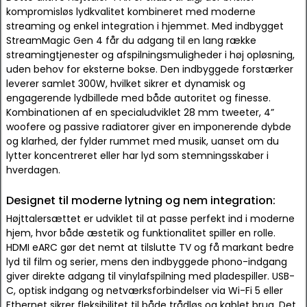
kompromisløs lydkvalitet kombineret med moderne
streaming og enkel integration i hjemmet. Med indbygget
StreamMagic Gen 4 får du adgang til en lang række
streamingtjenester og afspilningsmuligheder i høj opløsning,
uden behov for eksterne bokse. Den indbyggede forstærker
leverer samlet 300W, hvilket sikrer et dynamisk og
engagerende lydbillede med både autoritet og finesse.
Kombinationen af en specialudviklet 28 mm tweeter, 4”
woofere og passive radiatorer giver en imponerende dybde
og klarhed, der fylder rummet med musik, uanset om du
lytter koncentreret eller har lyd som stemningsskaber i
hverdagen.
Designet til moderne lytning og nem integration:
Højttalersættet er udviklet til at passe perfekt ind i moderne
hjem, hvor både æstetik og funktionalitet spiller en rolle.
HDMI eARC gør det nemt at tilslutte TV og få markant bedre
lyd til film og serier, mens den indbyggede phono-indgang
giver direkte adgang til vinylafspilning med pladespiller. USB-
C, optisk indgang og netværksforbindelser via Wi-Fi 5 eller
Ethernet sikrer fleksibilitet til både trådløs og kablet brug. Det