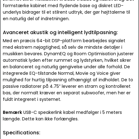
formstærke kabinet med flydende base og diskret LED-
underlys bidrager til et stilrent udtryk, der gør højttalerne til
en naturlig del af indretningen.
Avanceret akustik og intelligent lydtilpasning:
Med en præcis 64-bit DSP-platform bearbejdes signalet
med ekstrem nøjagtighed, så selv de mindste detaljer i
musikken bevares. DynamEQ og Room Optimisation justerer
automatisk lyden efter rummet og lydstyrken, hvilket sikrer
en balanceret og naturlig gengivelse under alle forhold. De
integrerede EQ-tilstande Normal, Movie og Voice giver
mulighed for hurtig tilpasning afhængigt af indholdet. De to
passive radiatorer på 4.75” leverer en stram og kontrolleret
bas, der normalt kræver en separat subwoofer, men her er
fuldt integreret i systemet.
Bemærk
USB-C speakerlink kabel medfølger i 5 meters
længde. Dette kan ikke forlængles.
Specifications: