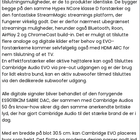
tilslutningsmuligheder, er de to produkter identiske. De bygger
begge på den samme Hypex NCore klasse D forstærker og
den fantastiske StreamMagic streamings platform, der
fungerer virkelig godt. Der er derfor nærmest ubegrænset
streamings muligheder, herunder også Bluetooth, Roon,
AirPlay 2 og ChromeCast build-in. Det er muligt at tilslutte
flere analoge og digitale kilder efter behov og EVO-
forstærkerne kommer selvfølgelig også med HDMI ARC for
nem tilslutning af et TV.
En effektforstærker eller aktive højttalere kan også tilsluttes
Cambridge Audio EVO via pre-out udgangen og er der brug
for lidt ekstra bund, kan en aktiv subwoofer tilmed tilsluttes
via den dedikerede subwoofer udgang.
Alle digitale signaler bliver behandlet af den forrygende
ES9018K2M SABRE DAC, der sammen med Cambridge Audios
50 års know-how sikrer dig den samme anerkendte britiske
lyd, der har gjort Cambridge Audio til det stærke brand de er i
dag.
Med en bredde på blot 30.5 cm. kan Cambridge EVO placeres
hvor som helst. Det flotte og moderne design passer godt ind