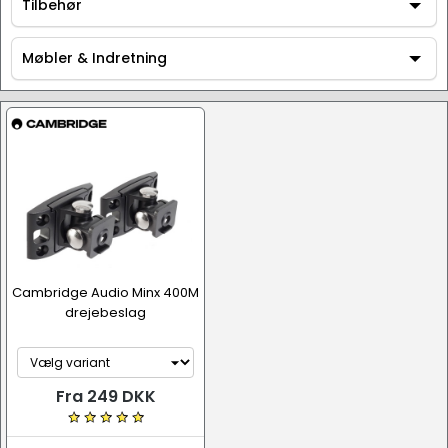
AV / Hi-Fi udstyr
Tilbehør
Tilbehør
Møbler & Indretning
Møbler & Indretning
Højttalerbeslag og ophæng
Cambridge Audio Minx 400M
drejebeslag
Fra 249 DKK