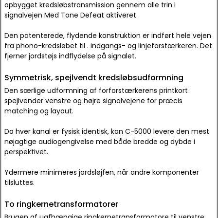
opbygget kredsløbstransmission gennem alle trin i
signalvejen Med Tone Defeat aktiveret.
Den patenterede, flydende konstruktion er indført hele vejen
fra phono-kredsløbet til . indgangs- og linjeforstærkeren. Det
fjerner jordstøjs indflydelse på signalet.
Symmetrisk, spejlvendt kredsløbsudformning
Den særlige udformning af forforstærkerens printkort
spejlvender venstre og højre signalvejene for præcis
matching og layout.
Da hver kanal er fysisk identisk, kan C-5000 levere den mest
nøjagtige audiogengivelse med både bredde og dybde i
perspektivet.
Ydermere minimeres jordsløjfen, når andre komponenter
tilsluttes.
To ringkernetransformatorer
Brugen af uafhængige ringkernetransformatore til venstre