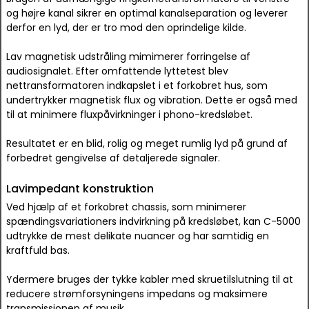
og højre kanal sikrer en optimal kanalseparation og leverer
derfor en lyd, der er tro mod den oprindelige kilde.
Lav magnetisk udstråling mimimerer forringelse af
audiosignalet. Efter omfattende lyttetest blev
nettransformatoren indkapslet i et forkobret hus, som
undertrykker magnetisk flux og vibration. Dette er også med
til at minimere fluxpåvirkninger i phono-kredsløbet.
Resultatet er en blid, rolig og meget rumlig lyd på grund af
forbedret gengivelse af detaljerede signaler.
Lavimpedant konstruktion
Ved hjælp af et forkobret chassis, som minimerer
spændingsvariationers indvirkning på kredsløbet, kan C-5000
udtrykke de mest delikate nuancer og har samtidig en
kraftfuld bas.
Ydermere bruges der tykke kabler med skruetilslutning til at
reducere strømforsyningens impedans og maksimere
transmissionen af musik.