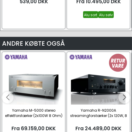
539,00
DKK
Fra
10.495,00
DKK
Alu sort
Alu sølv
ANDRE KØBTE OGSÅ
Yamaha M-5000 stereo
Yamaha R-N2000A
effektforstærker (2x100W 8 Ohm)
streamingforstærker (2x 120W, 8
Ohm)
Fra
69.159,00
DKK
Fra
24.489,00
DKK