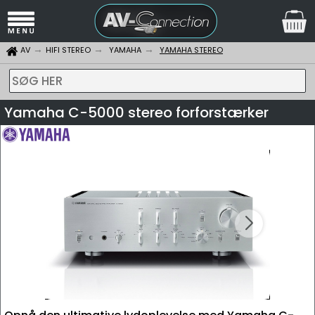
AV
HIFI STEREO
YAMAHA
YAMAHA STEREO
SØG HER
Yamaha C-5000 stereo forforstærker