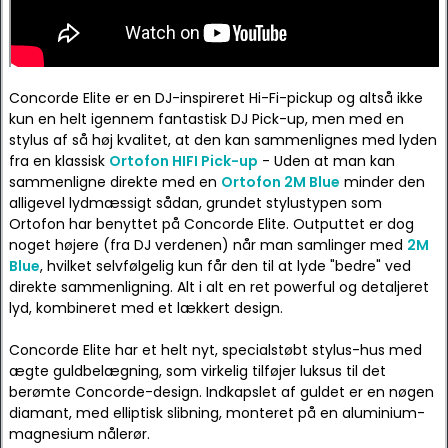
Concorde Elite er en DJ-inspireret Hi-Fi-pickup og altså ikke
kun en helt igennem fantastisk DJ Pick-up, men med en
stylus af så høj kvalitet, at den kan sammenlignes med lyden
fra en klassisk
Ortofon HIFI Pick-up
- Uden at man kan
sammenligne direkte med en
Ortofon 2M Blue
minder den
alligevel lydmæssigt sådan, grundet stylustypen som
Ortofon har benyttet på Concorde Elite. Outputtet er dog
noget højere (fra DJ verdenen) når man samlinger med
2M
Blue
, hvilket selvfølgelig kun får den til at lyde "bedre" ved
direkte sammenligning. Alt i alt en ret powerful og detaljeret
lyd, kombineret med et lækkert design.
Concorde Elite har et helt nyt, specialstøbt stylus-hus med
ægte guldbelægning, som virkelig tilføjer luksus til det
berømte Concorde-design. Indkapslet af guldet er en nøgen
diamant, med elliptisk slibning, monteret på en aluminium-
magnesium nålerør.