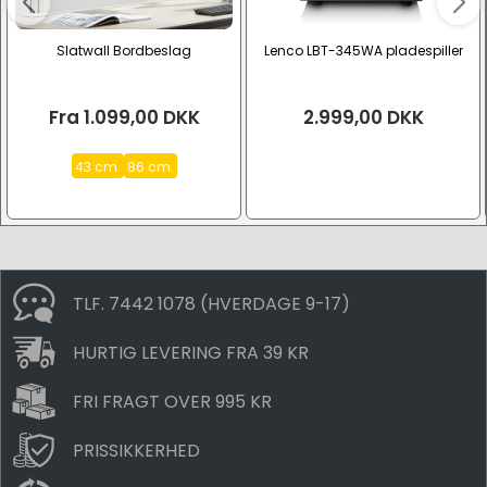
Slatwall Bordbeslag
Lenco LBT-345WA pladespiller
Fra
1.099,00
DKK
2.999,00
DKK
43 cm.
86 cm.
TLF. 7442 1078 (HVERDAGE 9-17)
HURTIG LEVERING FRA 39 KR
FRI FRAGT OVER 995 KR
PRISSIKKERHED