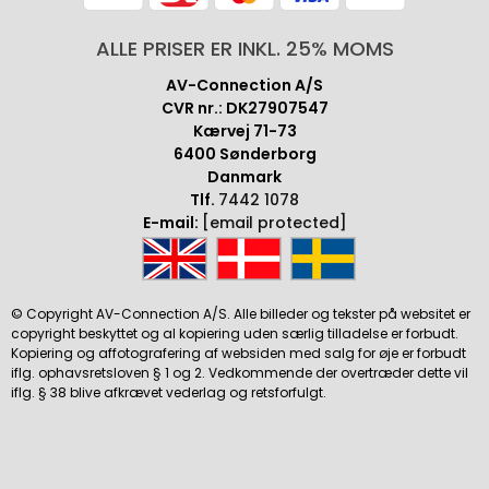
ALLE PRISER ER INKL. 25% MOMS
AV-Connection A/S
CVR nr.: DK27907547
Kærvej 71-73
6400 Sønderborg
Danmark
Tlf.
7442 1078
E-mail:
[email protected]
© Copyright AV-Connection A/S. Alle billeder og tekster på websitet er
copyright beskyttet og al kopiering uden særlig tilladelse er forbudt.
Kopiering og affotografering af websiden med salg for øje er forbudt
iflg. ophavsretsloven § 1 og 2. Vedkommende der overtræder dette vil
iflg. § 38 blive afkrævet vederlag og retsforfulgt.