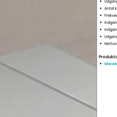
Udgang
Antal k
Frekve
Indgan
Indgan
Udgang
Nettov
Produkta
Maran