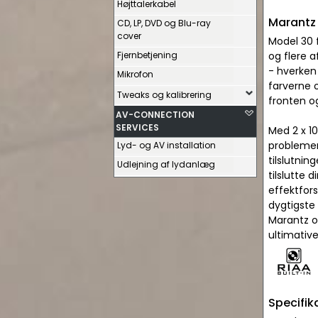
Højttalerkabel
Marantz 
CD, LP, DVD og Blu-ray
cover
Model 30 f
Fjernbetjening
og flere 
- hverken 
Mikrofon
farverne 
Tweaks og kalibrering
fronten o
AV-CONNECTION
SERVICES
Med 2 x 10
problemer
Lyd- og AV installation
tilslutni
Udlejning af lydanlæg
tilslutte 
effektfors
dygtigste
Marantz o
ultimativ
Specifik