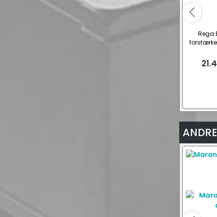
Rega E
forstærke
21.
ANDRE