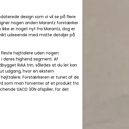
daterede design som vi vil se på flere
 ligner nogen anden Marantz forstærker
m ikke er noget nyt fra Marantz, dog er
 unikt udseende med matte detaljer på
e fleste højttalere uden nogen
z i deres highend segment. Af
bygget RIAA trin, således at du let kan
-out udgang, hvor en ekstern
 højttalere. Forstærkeren er tunet af de
lyd som man forventer af et produkt fra
hende SACD 30N afspiller, for det