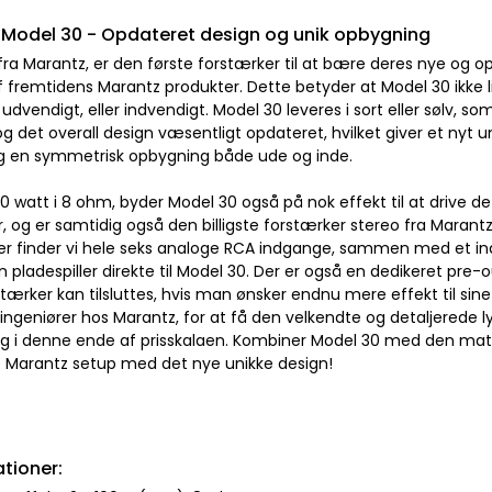
Model 30 - Opdateret design og unik opbygning
ra Marantz, er den første forstærker til at bære deres nye og op
af fremtidens Marantz produkter. Dette betyder at Model 30 ikke
udvendigt, eller indvendigt. Model 30 leveres i sort eller sølv, so
og det overall design væsentligt opdateret, hvilket giver et nyt
g en symmetrisk opbygning både ude og inde.
0 watt i 8 ohm, byder Model 30 også på nok effekt til at drive d
, og er samtidig også den billigste forstærker stereo fra Marant
nger finder vi hele seks analoge RCA indgange, sammen med et ind
din pladespiller direkte til Model 30. Der er også en dedikeret pre
tærker kan tilsluttes, hvis man ønsker endnu mere effekt til sine
 ingeniører hos Marantz, for at få den velkendte og detaljerede 
g i denne ende af prisskalaen. Kombiner Model 30 med den matc
e Marantz setup med det nye unikke design!
ationer: