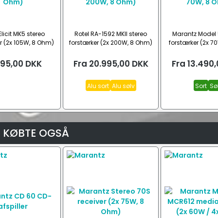
licit MK5 stereo
Rotel RA-1592 MKII stereo
Marantz Model 
r (2x 105W, 8 Ohm)
forstærker (2x 200W, 8 Ohm)
forstærker (2x 7
495,00
DKK
Fra
20.995,00
DKK
Fra
13.490,
Alu sort
Alu sølv
Sort
Sø
 KØBTE OGSÅ