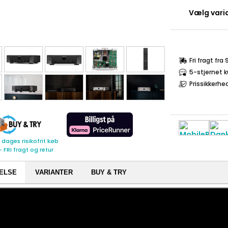
Vælg varia
Fri fragt fra
5-stjernet 
Prissikkerhe
 dages risikofrit køb
- FRI fragt og retur
ELSE
VARIANTER
BUY & TRY