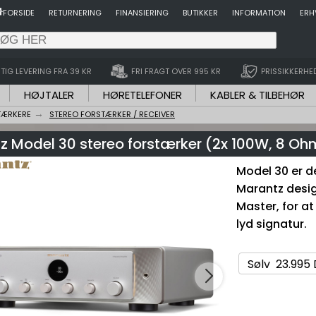
FORSIDE
RETURNERING
FINANSIERING
BUTIKKER
INFORMATION
ERH
TIG LEVERING FRA 39 KR
FRI FRAGT OVER 995 KR
PRISSIKKERHE
HØJTALER
HØRETELEFONER
KABLER & TILBEHØR
TÆRKERE
STEREO FORSTÆRKER / RECEIVER
z Model 30 stereo forstærker (2x 100W, 8 Oh
Model 30 er de
Marantz desig
Master, for a
lyd signatur.