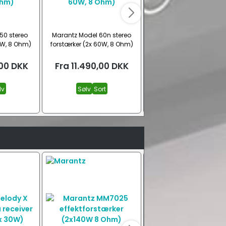
50 stereo
Marantz Model 60n stereo
Marantz Model 40n ster
0W, 8 Ohm)
forstærker (2x 60W, 8 Ohm)
forstærker (2x 70W, 8 O
00
DKK
Fra
11.490,00
DKK
Fra
17.995,00
DK
lv
Sølv
Sort
Sort
Sølv