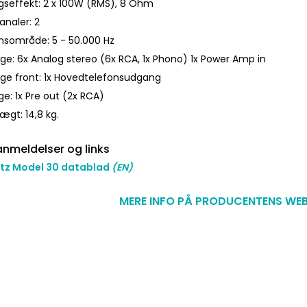
seffekt: 2 x 100W (RMS), 8 Ohm
analer: 2
nsområde: 5 - 50.000 Hz
ge: 6x Analog stereo (6x RCA, 1x Phono) 1x Power Amp in
ge front: 1x Hovedtelefonsudgang
e: 1x Pre out (2x RCA)
ægt: 14,8 kg.
nmeldelser og links
tz Model 30 datablad
(EN)
MERE INFO PÅ PRODUCENTENS WEB