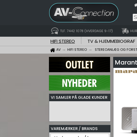
TLF. 7442 1078 (HVERDAGE 9-17)
HUR
HIFI STEREO
TV & HJEMMEBIOGRAF
AV
HIFI STEREO
STEREOANLÆG OG FORS
Marant
VI SAMLER PÅ GLADE KUNDER
VAREMÆRKER / BRANDS