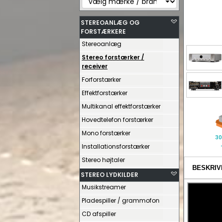
STEREOANLÆG OG
FORSTÆRKERE
Stereoanlæg
Stereo forstærker /
receiver
Forforstærker
Effektforstærker
Multikanal effektforstærker
Hovedtelefon forstærker
Mono forstærker
30
Installationsforstærker
Stereo højtaler
BESKRIV
STEREO LYDKILDER
Musikstreamer
Pladespiller / grammofon
CD afspiller