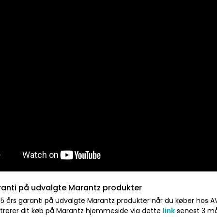
ranti på udvalgte Marantz produkter
 5 års garanti på udvalgte Marantz produkter når du køber hos A
istrerer dit køb på Marantz hjemmeside via dette
link
senest 3 må