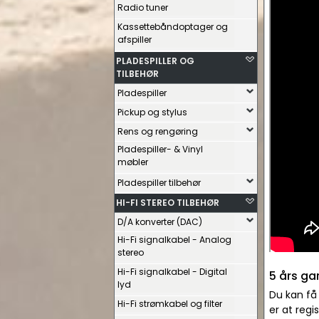
Radio tuner
Kassettebåndoptager og
afspiller
PLADESPILLER OG
TILBEHØR
Pladespiller
Pickup og stylus
Rens og rengøring
Pladespiller- & Vinyl
møbler
Pladespiller tilbehør
HI-FI STEREO TILBEHØR
D/A konverter (DAC)
Hi-Fi signalkabel - Analog
stereo
Hi-Fi signalkabel - Digital
5 års ga
lyd
Du kan få
Hi-Fi strømkabel og filter
er at reg