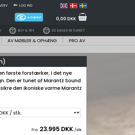
VERV
LOG IND
0,00 DKK
D
BUY & TRY
30 DAGES RETURRET
AV MØBLER & OPHÆNG
PRO AV
m)
n første forstærker, i det nye
n. Den er tunet af Marantz Sound
t sikre den ikoniske varme Marantz
23.995 DKK
Fra
/stk.