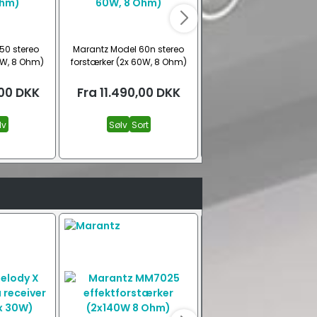
50 stereo
Marantz Model 60n stereo
Marantz Model 40n ster
0W, 8 Ohm)
forstærker (2x 60W, 8 Ohm)
forstærker (2x 70W, 8 O
00
DKK
Fra
11.490,00
DKK
Fra
17.995,00
DK
lv
Sølv
Sort
Sort
Sølv