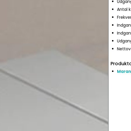
Udgang
Antal k
Frekve
Indgan
Indgan
Udgang
Nettov
Produkta
Maran