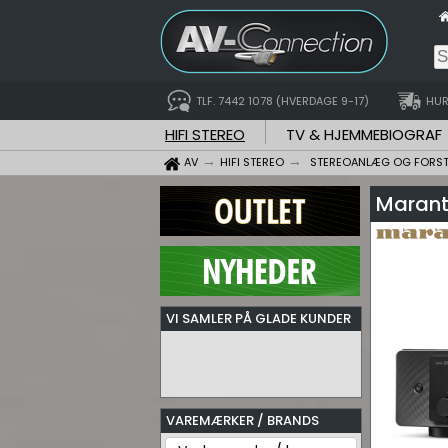
TLF. 7442 1078 (HVERDAGE 9-17)
HUR
HIFI STEREO
TV & HJEMMEBIOGRAF
AV
HIFI STEREO
STEREOANLÆG OG FORS
Marant
VI SAMLER PÅ GLADE KUNDER
VAREMÆRKER / BRANDS