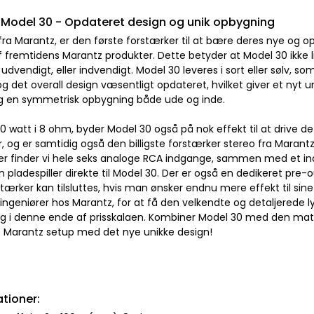
Model 30 - Opdateret design og unik opbygning
ra Marantz, er den første forstærker til at bære deres nye og op
af fremtidens Marantz produkter. Dette betyder at Model 30 ikke
udvendigt, eller indvendigt. Model 30 leveres i sort eller sølv, so
og det overall design væsentligt opdateret, hvilket giver et nyt
g en symmetrisk opbygning både ude og inde.
0 watt i 8 ohm, byder Model 30 også på nok effekt til at drive d
, og er samtidig også den billigste forstærker stereo fra Marant
nger finder vi hele seks analoge RCA indgange, sammen med et ind
din pladespiller direkte til Model 30. Der er også en dedikeret pre
tærker kan tilsluttes, hvis man ønsker endnu mere effekt til sine
 ingeniører hos Marantz, for at få den velkendte og detaljerede 
g i denne ende af prisskalaen. Kombiner Model 30 med den matc
e Marantz setup med det nye unikke design!
ationer: