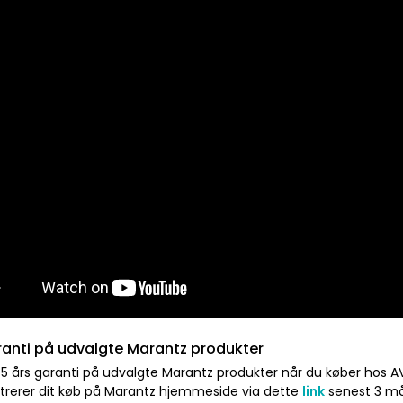
ranti på udvalgte Marantz produkter
 5 års garanti på udvalgte Marantz produkter når du køber hos A
istrerer dit køb på Marantz hjemmeside via dette
link
senest 3 må