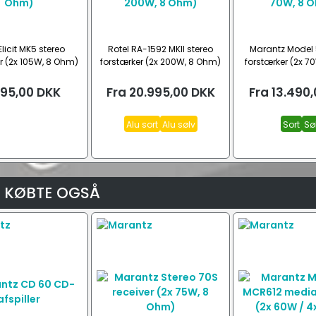
licit MK5 stereo
Rotel RA-1592 MKII stereo
Marantz Model 
r (2x 105W, 8 Ohm)
forstærker (2x 200W, 8 Ohm)
forstærker (2x 7
495,00
DKK
Fra
20.995,00
DKK
Fra
13.490,
Alu sort
Alu sølv
Sort
Sø
 KØBTE OGSÅ