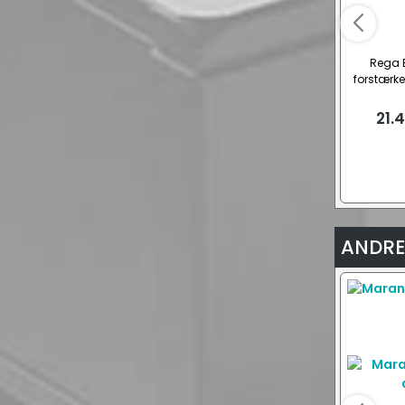
Rega E
forstærke
21.
ANDRE