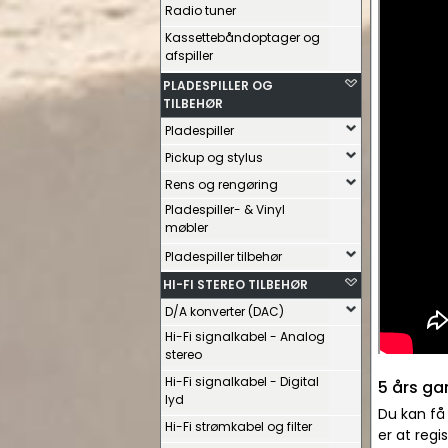
Radio tuner
Kassettebåndoptager og
afspiller
PLADESPILLER OG
TILBEHØR
Pladespiller
Pickup og stylus
Rens og rengøring
Pladespiller- & Vinyl
møbler
Pladespiller tilbehør
HI-FI STEREO TILBEHØR
D/A konverter (DAC)
Hi-Fi signalkabel - Analog
stereo
Hi-Fi signalkabel - Digital
5 års ga
lyd
Du kan få
Hi-Fi strømkabel og filter
er at reg