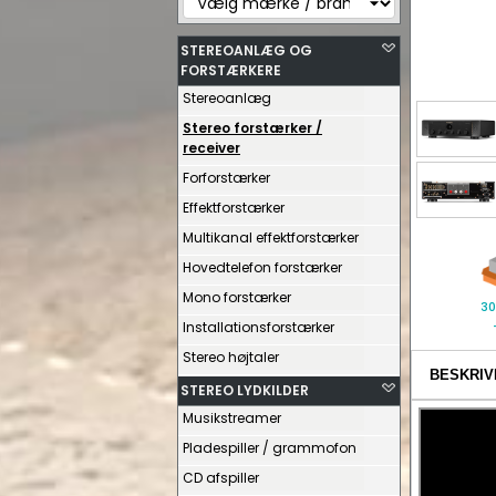
STEREOANLÆG OG
FORSTÆRKERE
Stereoanlæg
Stereo forstærker /
receiver
Forforstærker
Effektforstærker
Multikanal effektforstærker
Hovedtelefon forstærker
Mono forstærker
30
Installationsforstærker
Stereo højtaler
BESKRIV
STEREO LYDKILDER
Musikstreamer
Pladespiller / grammofon
CD afspiller