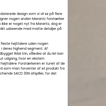
daterede design som vi vil se på flere
 ligner nogen anden Marantz forstærker
m ikke er noget nyt fra Marantz, dog er
 unikt udseende med matte detaljer på
e fleste højttalere uden nogen
z i deres highend segment. Af
bygget RIAA trin, således at du let kan
-out udgang, hvor en ekstern
 højttalere. Forstærkeren er tunet af de
lyd som man forventer af et produkt fra
hende SACD 30N afspiller, for det