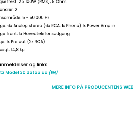
seffekt: 2 x 100W (RMS), 8 Ohm
analer: 2
nsområde: 5 - 50.000 Hz
ge: 6x Analog stereo (6x RCA, 1x Phono) 1x Power Amp in
ge front: 1x Hovedtelefonsudgang
e: 1x Pre out (2x RCA)
ægt: 14,8 kg.
nmeldelser og links
tz Model 30 datablad
(EN)
MERE INFO PÅ PRODUCENTENS WEB