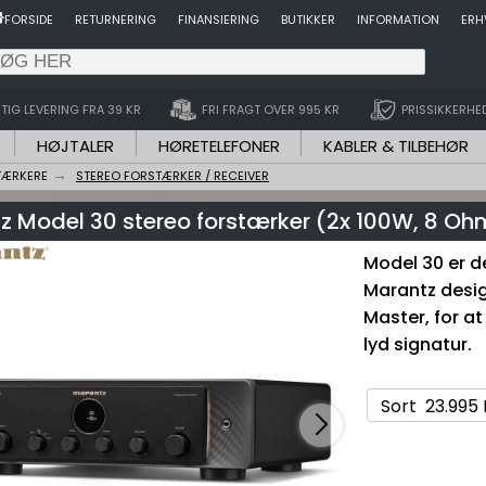
FORSIDE
RETURNERING
FINANSIERING
BUTIKKER
INFORMATION
ERH
TIG LEVERING FRA 39 KR
FRI FRAGT OVER 995 KR
PRISSIKKERHE
HØJTALER
HØRETELEFONER
KABLER & TILBEHØR
TÆRKERE
STEREO FORSTÆRKER / RECEIVER
z Model 30 stereo forstærker (2x 100W, 8 Oh
Model 30 er de
Marantz desig
Master, for a
lyd signatur.