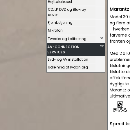
Højttalerkabel
Marantz 
CD, LP, DVD og Blu-ray
cover
Model 30 f
Fjernbetjening
og flere 
- hverken 
Mikrofon
farverne 
Tweaks og kalibrering
fronten o
AV-CONNECTION
SERVICES
Med 2 x 10
problemer
Lyd- og AV installation
tilslutni
Udlejning af lydanlæg
tilslutte 
effektfors
dygtigste
Marantz o
ultimativ
Specifik