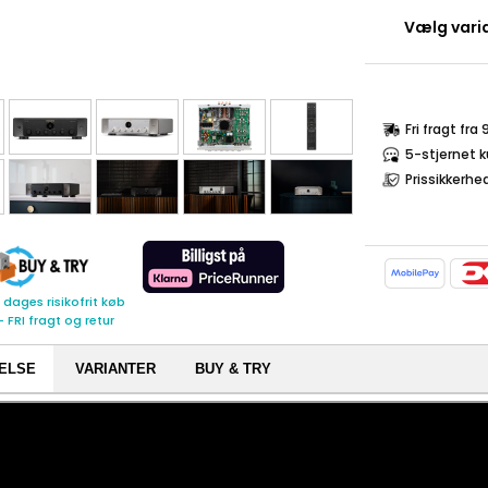
Vælg varia
Fri fragt fra
5-stjernet 
Prissikkerhe
 dages risikofrit køb
- FRI fragt og retur
ELSE
VARIANTER
BUY & TRY