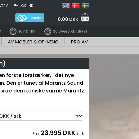
VERV
LOG IND
0,00 DKK
D
BUY & TRY
30 DAGES RETURRET
AV MØBLER & OPHÆNG
PRO AV
m)
n første forstærker, i det nye
n. Den er tunet af Marantz Sound
t sikre den ikoniske varme Marantz
23.995 DKK
Fra
/stk.