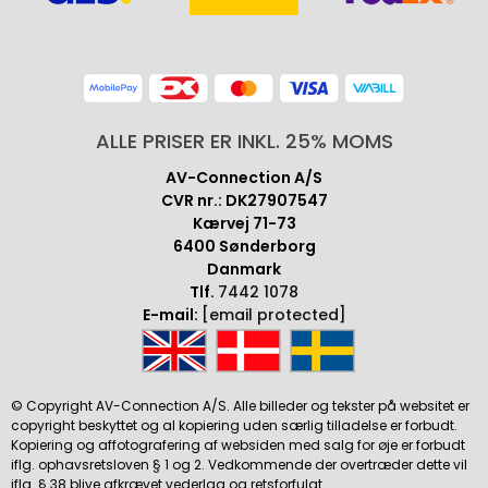
ALLE PRISER ER INKL. 25% MOMS
AV-Connection A/S
CVR nr.: DK27907547
Kærvej 71-73
6400 Sønderborg
Danmark
Tlf.
7442 1078
E-mail:
[email protected]
© Copyright AV-Connection A/S. Alle billeder og tekster på websitet er
copyright beskyttet og al kopiering uden særlig tilladelse er forbudt.
Kopiering og affotografering af websiden med salg for øje er forbudt
iflg. ophavsretsloven § 1 og 2. Vedkommende der overtræder dette vil
iflg. § 38 blive afkrævet vederlag og retsforfulgt.