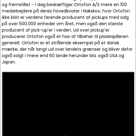
og fremstillet - I dag beskæftiger Ortofon A/S mere en 100
medarbejdere på deres hovedkvater i Nakskov, hvor Ortofon
ikke blot er verdens førende producent af pickups med salg
på over 500.000 enheder om året, men også den største
producent af pick-up'er i verden. Ud over pickup'er
producerer Ortofon også et hav af tilbehør til pladespilleren
generelt. Ortofon er et strålende eksempel på et dansk
mærke, der når langt ud over landets grænser og bliver defor
også solgt i mere end 60 lande herunder bla. også USA og
Japan.