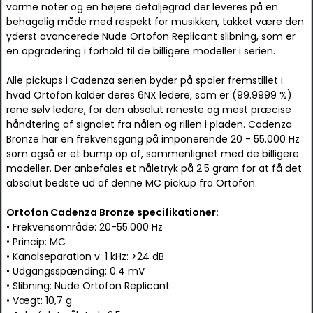
varme noter og en højere detaljegrad der leveres på en
behagelig måde med respekt for musikken, takket være den
yderst avancerede Nude Ortofon Replicant slibning, som er
en opgradering i forhold til de billigere modeller i serien.
Alle pickups i Cadenza serien byder på spoler fremstillet i
hvad Ortofon kalder deres 6NX ledere, som er (99.9999 %)
rene sølv ledere, for den absolut reneste og mest præcise
håndtering af signalet fra nålen og rillen i pladen. Cadenza
Bronze har en frekvensgang på imponerende 20 - 55.000 Hz
som også er et bump op af, sammenlignet med de billigere
modeller. Der anbefales et nåletryk på 2.5 gram for at få det
absolut bedste ud af denne MC pickup fra Ortofon.
Ortofon Cadenza Bronze specifikationer:
• Frekvensområde: 20-55.000 Hz
• Princip: MC
• Kanalseparation v. 1 kHz: >24 dB
• Udgangsspænding: 0.4 mV
• Slibning: Nude Ortofon Replicant
• Vægt: 10,7 g