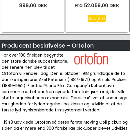
899,00
DKK
Fra
52.059,00
DKK
Sølv
Sort
Producent beskrivelse - Ortofon
For over 100 år siden begyndte
den store danske succeshistorie,
der senere hen blev til det
Ortofon vi kender i dag. Den 9. oktober 1918 grundlagde de to
danske ingeniører Axel Petersen (1887-1971) og Arnold Poulsen
(1889-1952) 'Electric Phono Film Company' i København
sammen med et par fremsynede forretningsmænd, der ville
støtte organisationen økonomisk. Deres mål var at undersøge
muligheden for lydoptagelse i høj klasse og udvikle et af de
første lyd-synkroniserede filmsystemer i verden.
I 1948 udviklede Ortofon så deres første Moving Coil pickup og
siden da er mere end 300 forskellige pickupper blevet udviklet