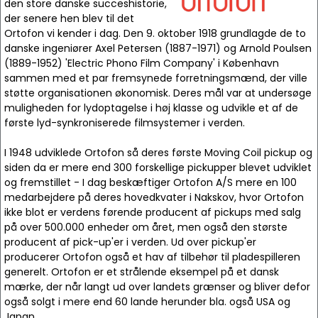
den store danske succeshistorie,
der senere hen blev til det
Ortofon vi kender i dag. Den 9. oktober 1918 grundlagde de to
danske ingeniører Axel Petersen (1887-1971) og Arnold Poulsen
(1889-1952) 'Electric Phono Film Company' i København
sammen med et par fremsynede forretningsmænd, der ville
støtte organisationen økonomisk. Deres mål var at undersøge
muligheden for lydoptagelse i høj klasse og udvikle et af de
første lyd-synkroniserede filmsystemer i verden.
I 1948 udviklede Ortofon så deres første Moving Coil pickup og
siden da er mere end 300 forskellige pickupper blevet udviklet
og fremstillet - I dag beskæftiger Ortofon A/S mere en 100
medarbejdere på deres hovedkvater i Nakskov, hvor Ortofon
ikke blot er verdens førende producent af pickups med salg
på over 500.000 enheder om året, men også den største
producent af pick-up'er i verden. Ud over pickup'er
producerer Ortofon også et hav af tilbehør til pladespilleren
generelt. Ortofon er et strålende eksempel på et dansk
mærke, der når langt ud over landets grænser og bliver defor
også solgt i mere end 60 lande herunder bla. også USA og
Japan.