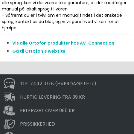
alle sprog, kan vi desværre ikke garantere, at der medfølger
manual på lokalt sprog til varen.
- Såfremt du er i tvivl om en manual findes i det ønskede
sprog, kontakt os da blot, og vi vil gøre hvad vi kan for at
hjælpe.
Vis alle Ortofon produkter hos AV-Connection
Gå til Ortofon´s website
TLF. 7442 1078 (HVERDAGE 9-17)
HURTIG LEVERING FRA 39 KR
FRI FRAGT OVER 995 KR
PRISSIKKERHED